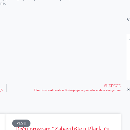
ine.
V
SLEDEĆE
Na
Obaveštenje o radu službi JKP „Čistoća i zelenilo“ Zrenjanin za vreme praznika (Sretenje – 15, 16. i 17. februar 2026. godine)
Dan otvorenih vrata u Postrojenju za preradu vode u Zrenjaninu
VESTI
Dečji program “Zabavilište u Plankiću