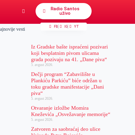
Radio Santos
uživo
FB
IG
YT
ajnovije vesti
Iz Gradske bašte ispraćeni pozivari
koji besplatnim pivom ulicama
grada pozivaju na 41. „Dane piva“
5. avgust 2026.
Dečji program “Zabavilište u
Plankiću Parkiću” biće održan u
toku gradske manifestacije „Dani
piva“
5. avgust 2026.
Otvaranje izložbe Momira
Kneževića „Osvežavanje memorije“
5. avgust 2026.
Zatvoren za saobraćaj deo ulice