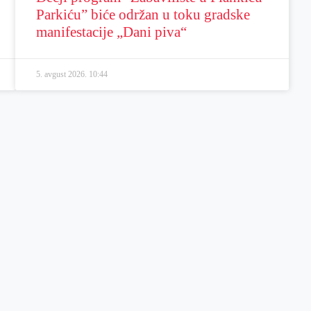
Parkiću” biće održan u toku gradske
manifestacije „Dani piva“
5. avgust 2026.
10:44