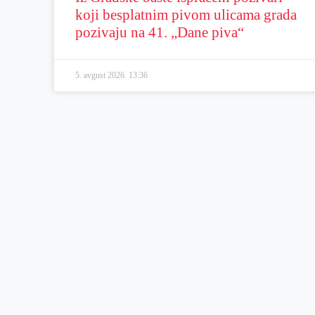
koji besplatnim pivom ulicama grada
pozivaju na 41. „Dane piva“
5. avgust 2026.
13:36