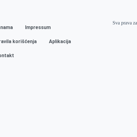
Sva prava z
 nama
Impressum
ravila korišćenja
Aplikacija
ontakt
Naslovna