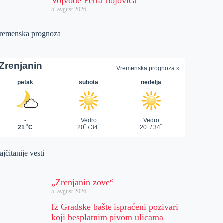
Vojvode Petra Bojovića
5. avgust 2026.
remenska prognoza
jčitanije vesti
„Zrenjanin zove“
5. avgust 2026.
Iz Gradske bašte ispraćeni pozivari
koji besplatnim pivom ulicama