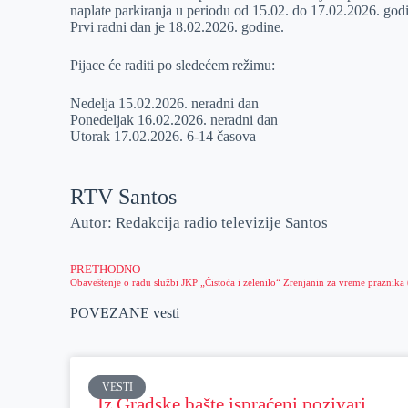
naplate parkiranja u periodu od 15.02. do 17.02.2026. god
r
n
A
i
Prvi radni dan je 18.02.2026. godine.
p
l
Pijace će raditi po sledećem režimu:
p
Nedelja 15.02.2026. neradni dan
Ponedeljak 16.02.2026. neradni dan
Utorak 17.02.2026. 6-14 časova
RTV Santos
Autor: Redakcija radio televizije Santos
PRETHODNO
POVEZANE vesti
VESTI
Iz Gradske bašte ispraćeni pozivari