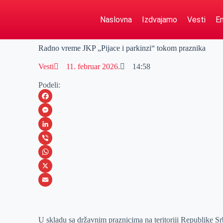
Naslovna
Izdvajamo
Vesti
Em
Radno vreme JKP „Pijace i parkinzi“ tokom praznika
Vesti
11. februar 2026.
14:58
Podeli:
F
a
M
c
e
L
e
s
i
V
b
s
n
i
W
o
e
k
b
h
X
o
n
e
e
a
E
k
g
d
r
t
m
U skladu sa državnim praznicima na teritoriji Republike Srb
e
I
s
a