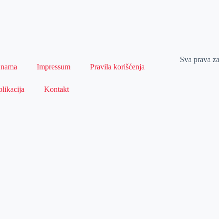
Sva prava z
 nama
Impressum
Pravila korišćenja
likacija
Kontakt
Naslovna