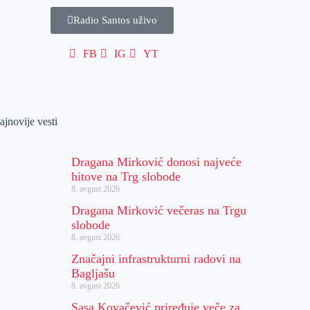
Radio Santos uživo
FB
IG
YT
ajnovije vesti
Dragana Mirković donosi najveće
hitove na Trg slobode
8. avgust 2026.
Dragana Mirković večeras na Trgu
slobode
8. avgust 2026.
Značajni infrastrukturni radovi na
Bagljašu
8. avgust 2026.
Sasa Kovačević priređuje veče za