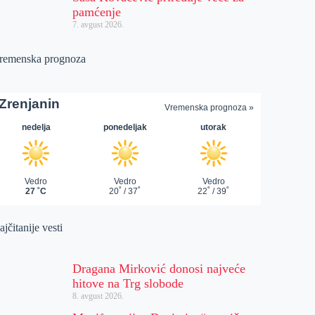
pamćenje
7. avgust 2026.
remenska prognoza
jčitanije vesti
Dragana Mirković donosi najveće
hitove na Trg slobode
8. avgust 2026.