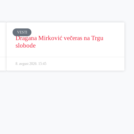
VESTI
Dragana Mirković večeras na Trgu
slobode
8. avgust 2026.
15:45