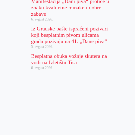
Manifestacija „Dani piva“ protiče u
znaku kvalitetne muzike i dobre
zabave
6. avgust 2026.
Iz Gradske bašte ispraćeni pozivari
koji besplatnim pivom ulicama
grada pozivaju na 41. „Dane piva“
5. avgust 2026.
Besplatna obuka vožnje skutera na
vodi na Izletištu Tisa
6. avgust 2026.