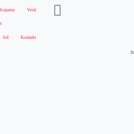
dvajamo
Vesti
t
Još
Kontakt
N