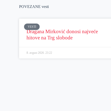
POVEZANE vesti
VESTI
Dragana Mirković donosi najveće
hitove na Trg slobode
8. avgust 2026.
23:22