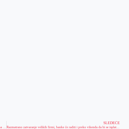
SLEDEĆE
Zaposleni u OŠ „Jovan Jovanović Zmaj“ iz Pančeva pružili podršku učenicima na kreativan način (VIDEO)
Razmatrano zatvaranje velikih firmi, banke će raditi i preko vikenda da bi se isplatile penzije