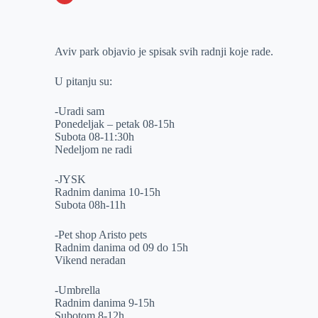
o
n
e
e
a
E
k
g
d
r
t
m
Aviv park objavio je spisak svih radnji koje rade.
e
I
s
a
r
n
A
i
U pitanju su:
p
l
-Uradi sam
p
Ponedeljak – petak 08-15h
Subota 08-11:30h
Nedeljom ne radi
-JYSK
Radnim danima 10-15h
Subota 08h-11h
-Pet shop Aristo pets
Radnim danima od 09 do 15h
Vikend neradan
-Umbrella
Radnim danima 9-15h
Subotom 8-12h