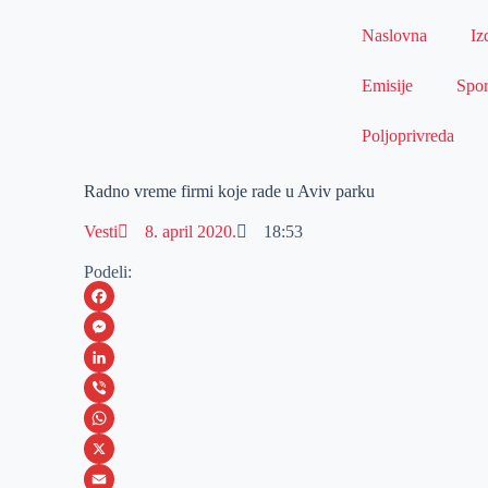
Naslovna
Iz
Emisije
Spor
Poljoprivreda
Radno vreme firmi koje rade u Aviv parku
Vesti
8. april 2020.
18:53
Podeli:
F
a
M
c
e
L
e
s
i
V
b
s
n
i
W
o
e
k
b
h
X