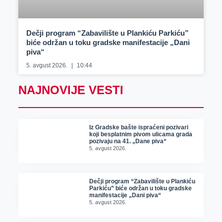
Dečji program “Zabavilište u Plankiću Parkiću”
biće održan u toku gradske manifestacije „Dani
piva“
5. avgust 2026.
10:44
NAJNOVIJE VESTI
Iz Gradske bašte ispraćeni pozivari
koji besplatnim pivom ulicama grada
pozivaju na 41. „Dane piva“
5. avgust 2026.
Dečji program “Zabavilište u Plankiću
Parkiću” biće održan u toku gradske
manifestacije „Dani piva“
5. avgust 2026.