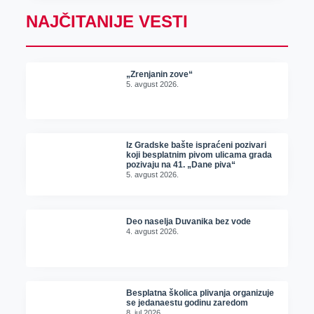
NAJČITANIJE VESTI
„Zrenjanin zove“
5. avgust 2026.
Iz Gradske bašte ispraćeni pozivari
koji besplatnim pivom ulicama grada
pozivaju na 41. „Dane piva“
5. avgust 2026.
Deo naselja Duvanika bez vode
4. avgust 2026.
Besplatna školica plivanja organizuje
se jedanaestu godinu zaredom
8. jul 2026.