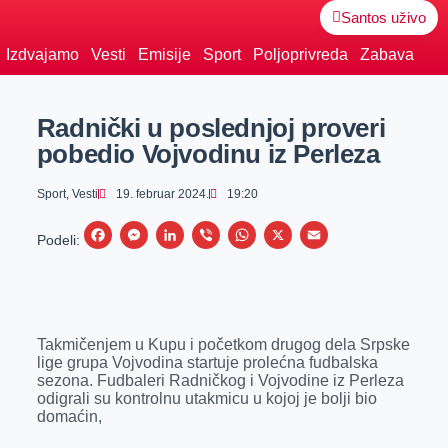
Santos uživo
Izdvajamo
Vesti
Emisije
Sport
Poljoprivreda
Zabava
Radnički u poslednjoj proveri
pobedio Vojvodinu iz Perleza
Sport
,
Vesti
19. februar 2024.
19:20
F
M
L
V
W
X
E
Podeli:
a
e
i
i
h
m
c
s
n
b
a
a
e
s
k
e
t
i
Takmičenjem u Kupu i početkom drugog dela Srpske
b
e
e
r
s
l
lige grupa Vojvodina startuje prolećna fudbalska
o
n
d
A
sezona. Fudbaleri Radničkog i Vojvodine iz Perleza
odigrali su kontrolnu utakmicu u kojoj je bolji bio
o
g
I
p
domaćin,
k
e
n
p