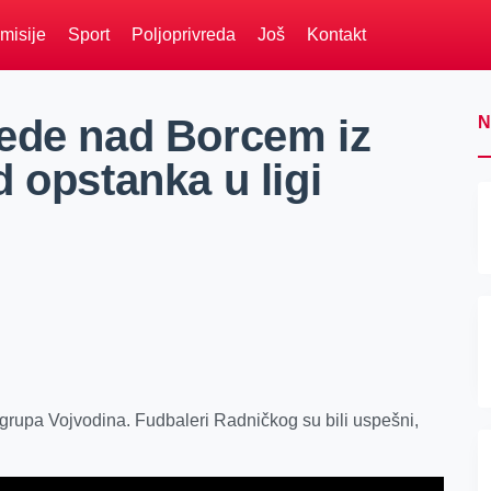
misije
Sport
Poljoprivreda
Još
Kontakt
ede nad Borcem iz
N
 opstanka u ligi
 grupa Vojvodina. Fudbaleri Radničkog su bili uspešni,