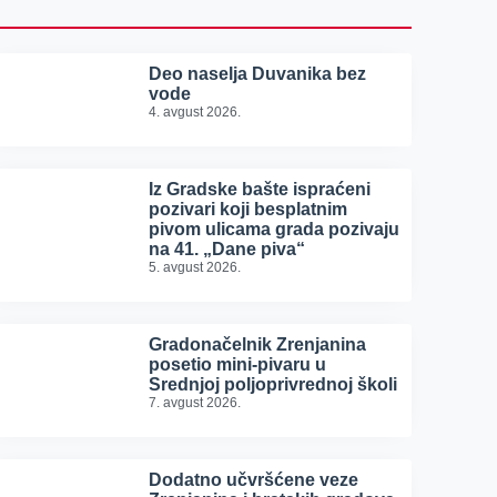
Deo naselja Duvanika bez
vode
4. avgust 2026.
Iz Gradske bašte ispraćeni
pozivari koji besplatnim
pivom ulicama grada pozivaju
na 41. „Dane piva“
5. avgust 2026.
Gradonačelnik Zrenjanina
posetio mini-pivaru u
Srednjoj poljoprivrednoj školi
7. avgust 2026.
Dodatno učvršćene veze