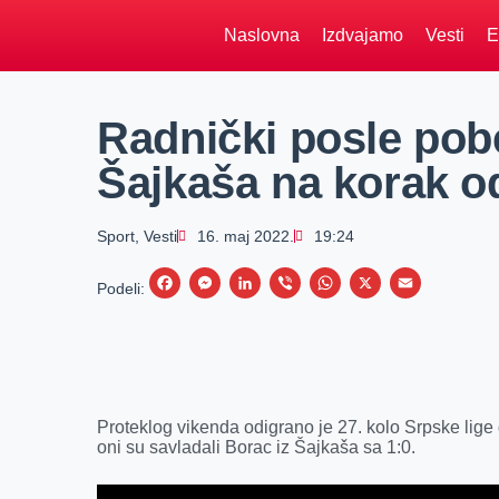
Naslovna
Izdvajamo
Vesti
E
Radnički posle pob
Šajkaša na korak od
Sport
,
Vesti
16. maj 2022.
19:24
F
M
L
V
W
X
E
Podeli:
a
e
i
i
h
m
c
s
n
b
a
a
e
s
k
e
t
i
b
e
e
r
s
l
Proteklog vikenda odigrano je 27. kolo Srpske lige
o
n
d
A
oni su savladali Borac iz Šajkaša sa 1:0.
o
g
I
p