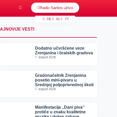
Radio Santos uživo
FB
IG
YT
AJNOVIJE VESTI
Dodatno učvršćene veze
Zrenjanina i bratskih gradova
7. avgust 2026.
Gradonačelnik Zrenjanina
posetio mini-pivaru u
Srednjoj poljoprivrednoj školi
7. avgust 2026.
Manifestacija „Dani piva“
protiče u znaku kvalitetne
muzike i dobre zabave