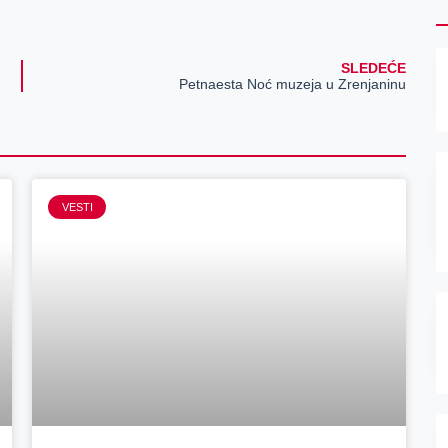
SLEDEĆE
Petnaesta Noć muzeja u Zrenjaninu
VESTI