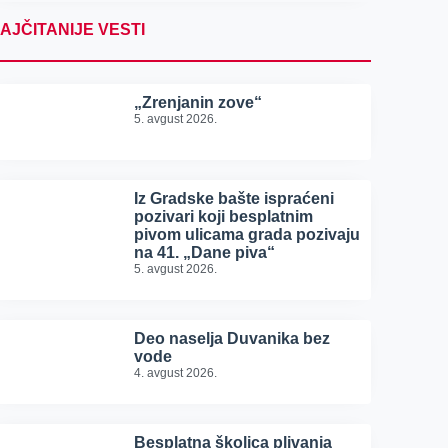
AJČITANIJE VESTI
„Zrenjanin zove“
5. avgust 2026.
Iz Gradske bašte ispraćeni
pozivari koji besplatnim
pivom ulicama grada pozivaju
na 41. „Dane piva“
5. avgust 2026.
Deo naselja Duvanika bez
vode
4. avgust 2026.
Besplatna školica plivanja