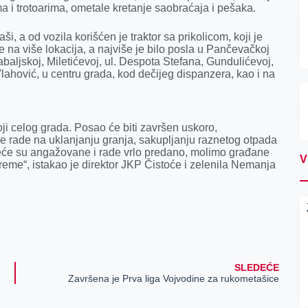
 i trotoarima, ometale kretanje saobraćaja i pešaka.
ši, a od vozila korišćen je traktor sa prikolicom, koji je
e na više lokacija, a najviše je bilo posla u Pančevačkoj
aljskoj, Miletićevoj, ul. Despota Stefana, Gundulićevoj,
lahović, u centru grada, kod dečijeg dispanzera, kao i na
oji celog grada. Posao će biti završen uskoro,
e rade na uklanjanju granja, sakupljanju raznetog otpada
zeće su angažovane i rade vrlo predano, molimo građane
V
 vreme“, istakao je direktor JKP Čistoće i zelenila Nemanja
SLEDEĆE
Završena je Prva liga Vojvodine za rukometašice