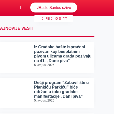
Radio Santos uživo
FB
IG
YT
AJNOVIJE VESTI
Iz Gradske bašte ispraćeni
pozivari koji besplatnim
pivom ulicama grada pozivaju
na 41. „Dane piva“
5. avgust 2026.
Dečji program “Zabavilište u
Plankiću Parkiću” biće
održan u toku gradske
manifestacije „Dani piva“
5. avgust 2026.