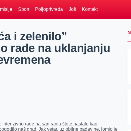
misije
Sport
Poljoprivreda
Još
Kontakt
a i zelenilo”
N
no rade na uklanjanju
nevremena
ć intenzivno rade na saniranju štete,nastale kao
ogodilo naš grad. Jak vetar, uz obilne padavine, lomio je