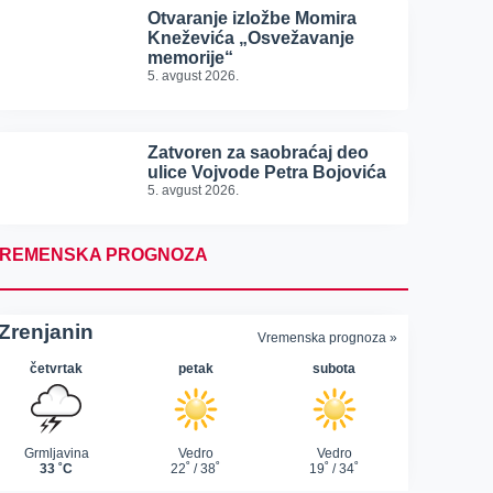
Otvaranje izložbe Momira
Kneževića „Osvežavanje
memorije“
5. avgust 2026.
Zatvoren za saobraćaj deo
ulice Vojvode Petra Bojovića
5. avgust 2026.
REMENSKA PROGNOZA