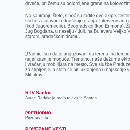
drveće, pri čemu su polomljene grane na kolovozima
o
g
I
p
k
e
n
p
Na saniranju štete, sinoć su radile dve ekipe, testera
r
služio za utovar i odnošenje granja. Intervenisano j
(kod Jugoremedije), Beogradskoj (kod Enmona), Žab
Jug Bogdana, u naselju 4.juli, na Bulevaru Veljko V
starom, aradačkom drumu.
„Radnici su i dalje angažovani na terenu, na teritor
najefikasnije moguće. Trenutno, naše dežurne ekip
i vraćanju mobilijara na mesto. Sve službe Predu
za strpljenje, a šteta će biti uklonjena u najskorije
Milinković.
RTV Santos
Autor: Redakcija radio televizije Santos
PRETHODNO
Pozdrav letu
POVEZANE VESTI