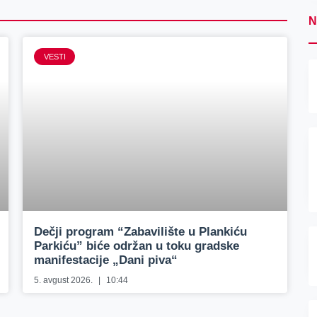
N
VESTI
Dečji program “Zabavilište u Plankiću
Parkiću” biće održan u toku gradske
manifestacije „Dani piva“
5. avgust 2026.
10:44