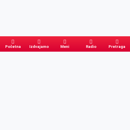
Početna
Izdvajamo
Meni
Radio
Pretraga
Pretraga
Kategorije
Ostalo
Naslovna
Izdvajamo