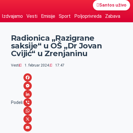
Santos uživo
Izdvajamo
Vesti
Emisije
Sport
Poljoprivreda
Zabava
Radionica „Razigrane
saksije“ u OŠ „Dr Jovan
Cvijić“ u Zrenjaninu
Vesti
1. februar 2024.
17:47
F
a
M
c
e
L
Podeli:
e
s
i
V
b
s
n
i
W
o
e
k
b
h
X