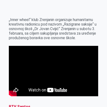
o
n
e
e
a
E
k
g
d
r
t
m
e
I
s
a
„Inner wheel“ klub Zrenjanin organizuje humanitarnu
r
n
A
i
kreativnu radionicu pod nazivom „Razigrane saksije“ u
osnovnoj školi „Dr Jovan Cvijić“ Zrenjanin u subotu 3.
p
l
februara, sa ciljem sakupljanja sredstava za uređenje
p
produženog boravka ove osnovne škole.
RTV Santos