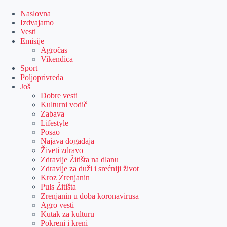
Skip
to
Naslovna
content
Izdvajamo
Vesti
Emisije
Agročas
Vikendica
Sport
Poljoprivreda
Još
Dobre vesti
Kulturni vodič
Zabava
Lifestyle
Posao
Najava događaja
Živeti zdravo
Zdravlje Žitišta na dlanu
Zdravlje za duži i srećniji život
Kroz Zrenjanin
Puls Žitišta
Zrenjanin u doba koronavirusa
Agro vesti
Kutak za kulturu
Pokreni i kreni