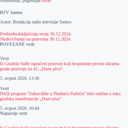
vremenima, pogledajte
ovde
.
RTV Santos
Autor: Redakcija radio televizije Santos
Prethodno
Isključenja struje 30.12.2024.
Sledeće
Stanje na putevima 30.12.2024.
POVEZANE vesti
Vesti
Iz Gradske bašte ispraćeni pozivari koji besplatnim pivom ulicama
grada pozivaju na 41. „Dane piva“
5. avgust 2026.
13:36
Vesti
Dečji program “Zabavilište u Plankiću Parkiću” biće održan u toku
gradske manifestacije „Dani piva“
5. avgust 2026.
10:44
Najnovije vesti
Iz Gradske bašte ispraćeni pozivari koji besplatnim pivom ulicama