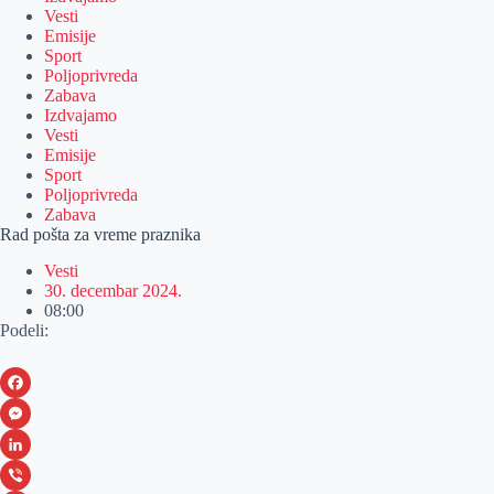
Vesti
Emisije
Sport
Poljoprivreda
Zabava
Izdvajamo
Vesti
Emisije
Sport
Poljoprivreda
Zabava
Rad pošta za vreme praznika
Vesti
30. decembar 2024.
08:00
Podeli:
F
a
M
c
e
L