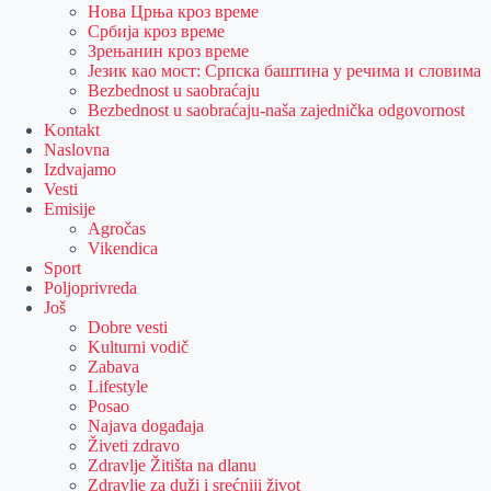
Нова Црња кроз време
Србија кроз време
Зрењанин кроз време
Језик као мост: Српска баштина у речима и словима
Bezbednost u saobraćaju
Bezbednost u saobraćaju-naša zajednička odgovornost
Kontakt
Naslovna
Izdvajamo
Vesti
Emisije
Agročas
Vikendica
Sport
Poljoprivreda
Još
Dobre vesti
Kulturni vodič
Zabava
Lifestyle
Posao
Najava događaja
Živeti zdravo
Zdravlje Žitišta na dlanu
Zdravlje za duži i srećniji život