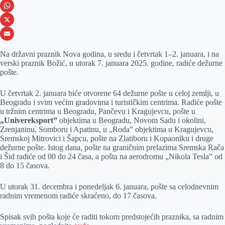
e
s
i
V
b
s
n
i
W
o
e
k
b
h
X
o
n
e
e
a
E
Na državni praznik Nova godina, u sredu i četvrtak 1–2. januara, i na
k
g
d
r
t
m
verski praznik Božić, u utorak 7. januara 2025. godine, radiće dežurne
pošte.
e
I
s
a
r
n
A
i
U četvrtak 2. januara biće otvorene 64 dežurne pošte u celoj zemlji, u
Beogradu i svim većim gradovima i turističkim centrima. Radiće pošte
p
l
u tržnim centrima u Beogradu, Pančevu i Kragujevcu, pošte u
p
„Univereksport”
objektima u Beogradu, Novom Sadu i okolini,
Zrenjaninu, Somboru i Apatinu, u „Roda” objektima u Kragujevcu,
Sremskoj Mitrovici i Šapcu, pošte na Zlatiboru i Kopaoniku i druge
dežurne pošte. Istog dana, pošte na graničnim prelazima Sremska Rača
i Šid radiće od 00 do 24 časa, a pošta na aerodromu „Nikola Tesla” od
8 do 15 časova.
U utorak 31. decembra i ponedeljak 6. januara, pošte sa celodnevnim
radnim vremenom radiće skraćeno, do 17 časova.
Spisak svih pošta koje će raditi tokom predstojećih praznika, sa radnim