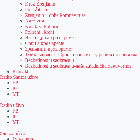
Kroz Zrenjanin
Puls Žitišta
Zrenjanin u doba koronavirusa
Agro vesti
Kutak za kulturu
Pokreni i kreni
Нова Црња кроз време
Србија кроз време
Зрењанин кроз време
Језик као мост: Српска баштина у речима и словима
Bezbednost u saobraćaju
Bezbednost u saobraćaju-naša zajednička odgovornost
Kontakt
Radio Santos uživo
FB
IG
YT
Radio uživo
FB
IG
YT
Santos uživo
Izdvajamo