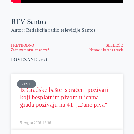
RTV Santos
Autor: Redakcija radio televizije Santos
PRETHODNO
SLEDEĆE
Zašto mere nisu iste za sve?
Najnoviji korona presek
POVEZANE vesti
VESTI
Iz Gradske bašte ispraćeni pozivari
koji besplatnim pivom ulicama
grada pozivaju na 41. „Dane piva“
5. avgust 2026.
13:36