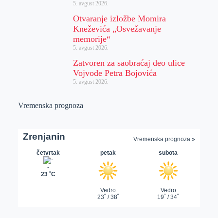
5. avgust 2026.
Otvaranje izložbe Momira
Kneževića „Osvežavanje
memorije“
5. avgust 2026.
Zatvoren za saobraćaj deo ulice
Vojvode Petra Bojovića
5. avgust 2026.
Vremenska prognoza