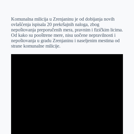
o
n
e
e
a
E
k
g
d
r
t
m
Komunalna milicija u Zrenjaninu je od dobijanja novih
e
I
s
a
ovlašćenja ispisala 20 prekršajnih naloga, zbog
r
n
A
i
nepoštovanja preporučenih mera, pravnim i fizičkim licima.
Od kako su pooštrene mere, nisu uočene nepravilnosti i
p
l
nepoštovanja u gradu Zrenjaninu i naseljenim mestima od
p
strane komunalne milicije.