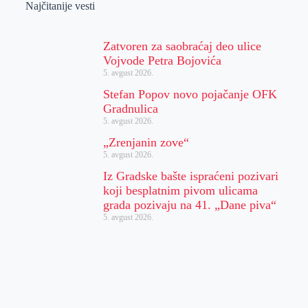
Najčitanije vesti
Zatvoren za saobraćaj deo ulice
Vojvode Petra Bojovića
5. avgust 2026.
Stefan Popov novo pojačanje OFK
Gradnulica
5. avgust 2026.
„Zrenjanin zove“
5. avgust 2026.
Iz Gradske bašte ispraćeni pozivari
koji besplatnim pivom ulicama
grada pozivaju na 41. „Dane piva“
5. avgust 2026.