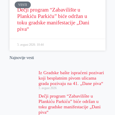
VESTI
Dečji program “Zabavilište u
Plankiću Parkiću” biće održan u
toku gradske manifestacije „Dani
piva“
5. avgust 2026.
10:44
Najnovije vesti
Iz Gradske bašte ispraćeni pozivari
koji besplatnim pivom ulicama
grada pozivaju na 41. „Dane piva“
5. avgust 2026.
Dečji program “Zabavilište u
Plankiću Parkiću” biće održan u
toku gradske manifestacije „Dani
piva“