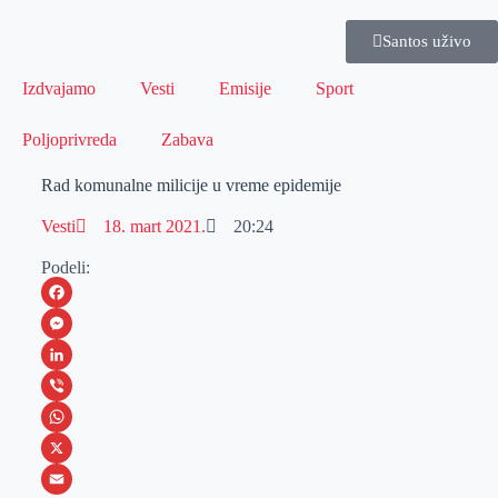
Santos uživo
Izdvajamo
Vesti
Emisije
Sport
Poljoprivreda
Zabava
Rad komunalne milicije u vreme epidemije
Vesti
18. mart 2021.
20:24
Podeli:
F
a
M
c
e
L
e
s
i
V
b
s
n
i
W
o
e
k
b
h
X