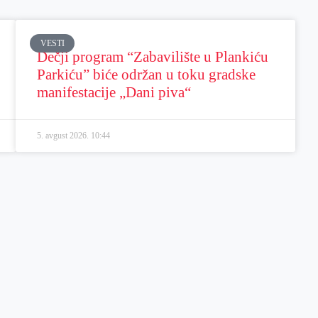
VESTI
Dečji program “Zabavilište u Plankiću
Parkiću” biće održan u toku gradske
manifestacije „Dani piva“
5. avgust 2026.
10:44