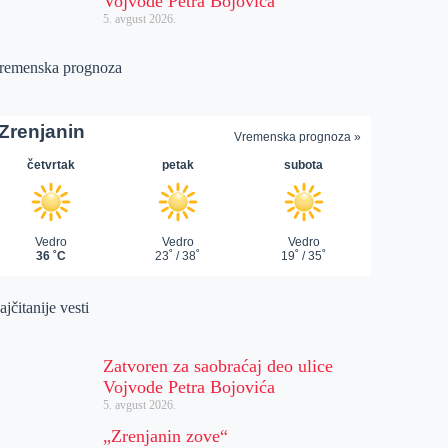
Vojvode Petra Bojovića
5. avgust 2026.
remenska prognoza
jčitanije vesti
Zatvoren za saobraćaj deo ulice
Vojvode Petra Bojovića
5. avgust 2026.
„Zrenjanin zove“