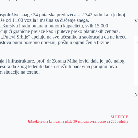
aspoložive snage 24 putarska preduzeća – 2.342 radnika u jednoj
više od 1.100 vozila i mašina za čišćenje snega.
V
 dežurstvu i radu putara u punom kapacitetu, svih 15.000
čujući granične prelaze kao i puteve preko planinskih centara.
JP „Putevi Srbije“ apeluju na sve učesnike u saobraćaju da ne kreću
slova budu posebno oprezni, poštuju ograničenja brzine i
a i infrastrukture, prof. dr Zorana Mihajlović, dala je juče nalog
esora da zbog ledenih dana i snežnih padavina podignu nivo
 situacije na terenu.
Na
SLEDEĆE
Južnokorejska kompanija ulaže 30 miliona evra, posao za 200 radnika