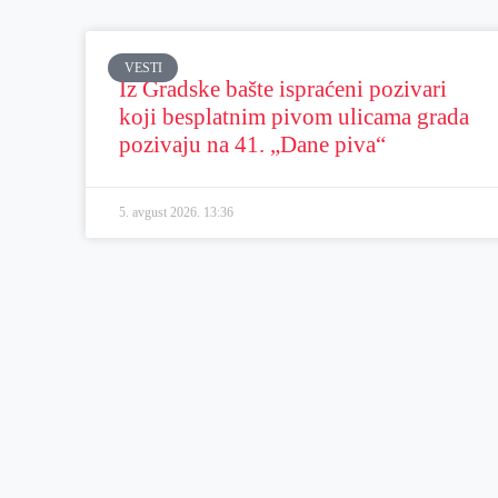
VESTI
Iz Gradske bašte ispraćeni pozivari
koji besplatnim pivom ulicama grada
pozivaju na 41. „Dane piva“
5. avgust 2026.
13:36