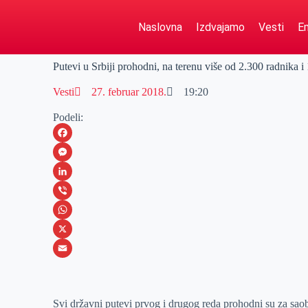
Naslovna
Izdvajamo
Vesti
Em
Putevi u Srbiji prohodni, na terenu više od 2.300 radnika 
Vesti
27. februar 2018.
19:20
Podeli:
F
a
M
c
e
L
e
s
i
V
b
s
n
i
W
o
e
k
b
h
X
o
n
e
e
a
E
k
g
d
r
t
m
Svi državni putevi prvog i drugog reda prohodni su za saob
e
I
s
a