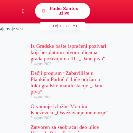
Radio Santos
uživo
FB
IG
YT
ajnovije vesti
Iz Gradske bašte ispraćeni pozivari
koji besplatnim pivom ulicama
grada pozivaju na 41. „Dane piva“
5. avgust 2026.
Dečji program “Zabavilište u
Plankiću Parkiću” biće održan u
toku gradske manifestacije „Dani
piva“
5. avgust 2026.
Otvaranje izložbe Momira
Kneževića „Osvežavanje memorije“
5. avgust 2026.
Zatvoren za saobraćaj deo ulice