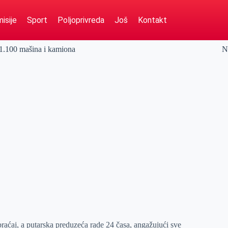
isije
Sport
Poljoprivreda
Još
Kontakt
i 1.100 mašina i kamiona
N
raćaj, a putarska preduzeća rade 24 časa, angažujući sve