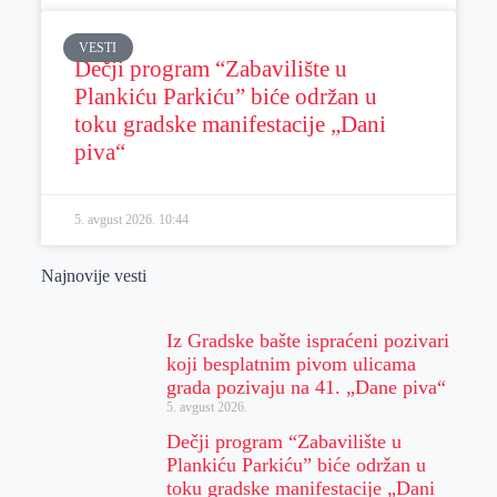
VESTI
Dečji program “Zabavilište u
Plankiću Parkiću” biće održan u
toku gradske manifestacije „Dani
piva“
5. avgust 2026.
10:44
Najnovije vesti
Iz Gradske bašte ispraćeni pozivari
koji besplatnim pivom ulicama
grada pozivaju na 41. „Dane piva“
5. avgust 2026.
Dečji program “Zabavilište u
Plankiću Parkiću” biće održan u
toku gradske manifestacije „Dani