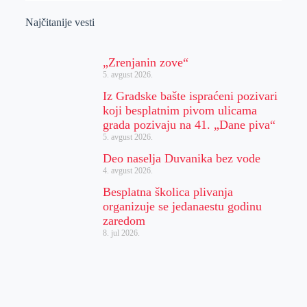
Najčitanije vesti
„Zrenjanin zove“
5. avgust 2026.
Iz Gradske bašte ispraćeni pozivari
koji besplatnim pivom ulicama
grada pozivaju na 41. „Dane piva“
5. avgust 2026.
Deo naselja Duvanika bez vode
4. avgust 2026.
Besplatna školica plivanja
organizuje se jedanaestu godinu
zaredom
8. jul 2026.