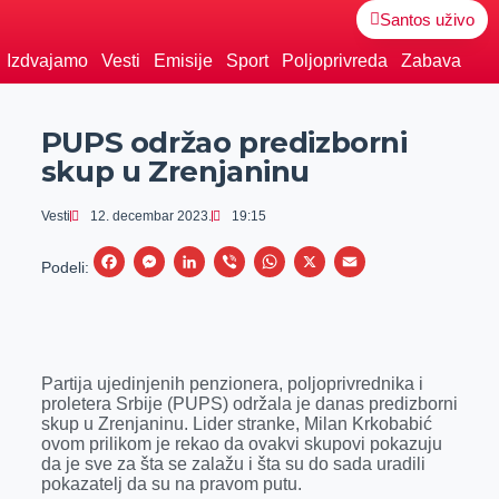
Santos uživo
Izdvajamo
Vesti
Emisije
Sport
Poljoprivreda
Zabava
PUPS održao predizborni
skup u Zrenjaninu
Vesti
12. decembar 2023.
19:15
F
M
L
V
W
X
E
Podeli:
a
e
i
i
h
m
c
s
n
b
a
a
e
s
k
e
t
i
Partija ujedinjenih penzionera, poljoprivrednika i
b
e
e
r
s
l
proletera Srbije (PUPS) održala je danas predizborni
o
n
d
A
skup u Zrenjaninu. Lider stranke, Milan Krkobabić
ovom prilikom je rekao da ovakvi skupovi pokazuju
o
g
I
p
da je sve za šta se zalažu i šta su do sada uradili
k
e
n
p
pokazatelj da su na pravom putu.