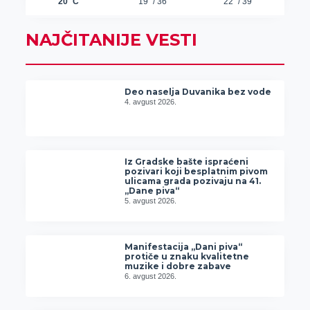
NAJČITANIJE VESTI
Deo naselja Duvanika bez vode
4. avgust 2026.
Iz Gradske bašte ispraćeni
pozivari koji besplatnim pivom
ulicama grada pozivaju na 41.
„Dane piva“
5. avgust 2026.
Manifestacija „Dani piva“
protiče u znaku kvalitetne
muzike i dobre zabave
6. avgust 2026.