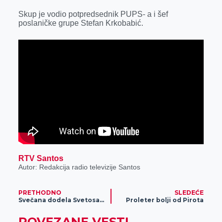
r
Skup je vodio potpredsednik PUPS- a i šef
poslaničke grupe Stefan Krkobabić.
RTV Santos
Autor: Redakcija radio televizije Santos
PRETHODNO
SLEDEĆE
Svečana dodela Svetosavskih stipendija za školsku 2023/2024. godinu
Proleter bolji od Pirota
POVEZANE VESTI