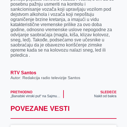
posebnu pažnju usmeriti na kontrolu i
sankcionisanje vozača koji upravljaju vozilom pod
dejstvom alkohola i vozača koji nepoštuju
ograničenje brzine kretanja, a imajući u vidu
katakteristične vremenske prilike za ovo doba
godine, odnosno vremenske uslove nepogodne za
odvijanje saobraćaja (magla, kiša, klizav kolovoz,
sneg, led). Takođe, podsećamo sve učesnike u
saobraćaju da je obavezno korišćenje zimske
opreme kada se na kolovozu nalazi sneg, led ili
poledica .
RTV Santos
Autor: Redakcija radio televizije Santos
PRETHODNO
SLEDEĆE
„Banatski vinski put“ na Sajmu turizma
Nakit od bakra
POVEZANE VESTI