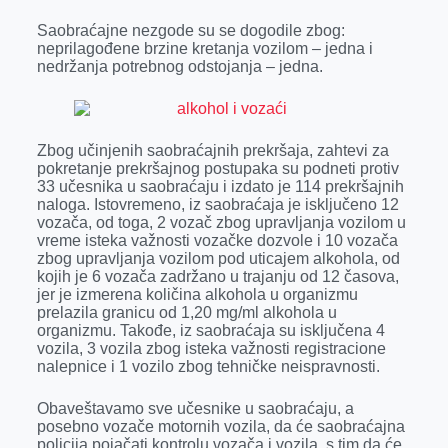
r
Saobraćajne nezgode su se dogodile zbog:
neprilagođene brzine kretanja vozilom – jedna i
nedržanja potrebnog odstojanja – jedna.
Zbog učinjenih saobraćajnih prekršaja, zahtevi za
pokretanje prekršajnog postupaka su podneti protiv
33 učesnika u saobraćaju i izdato je 114 prekršajnih
naloga. Istovremeno, iz saobraćaja je isključeno 12
vozača, od toga, 2 vozač zbog upravljanja vozilom u
vreme isteka važnosti vozačke dozvole i 10 vozača
zbog upravljanja vozilom pod uticajem alkohola, od
kojih je 6 vozača zadržano u trajanju od 12 časova,
jer je izmerena količina alkohola u organizmu
prelazila granicu od 1,20 mg/ml alkohola u
organizmu. Takođe, iz saobraćaja su isključena 4
vozila, 3 vozila zbog isteka važnosti registracione
nalepnice i 1 vozilo zbog tehničke neispravnosti.
Obaveštavamo sve učesnike u saobraćaju, a
posebno vozače motornih vozila, da će saobraćajna
policija pojačati kontrolu vozača i vozila, s tim da će