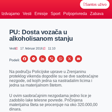
Santos uživo
Izdvajamo
Vesti
Emisije
Sport
Poljoprivreda
Zabava
PU: Dosta vozača u
alkoholisanom stanju
Vesti
17. februar 2016.
11:10
F
M
L
V
W
X
E
Podeli:
a
e
i
i
h
m
Na području Policijske uprave u Zrenjaninu
c
s
n
b
a
a
proteklog vikenda dogodile su se dve saobraćajne
e
s
k
e
t
i
nezgode, od kojih jedna sa nastradalim licima i
jedna sa materijalnom štetom.
b
e
e
r
s
l
o
n
d
A
U ovim saobraćajnim nezgodama jedno lice je
zadobilo lake telesne povrede. Pričinjena
o
g
I
p
materijalna šteta se procenjuje na oko 320.000,00
k
e
n
p
dinara.