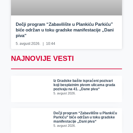
Dečji program “Zabavilište u Plankiću Parkiću”
biće održan u toku gradske manifestacije „Dani
piva“
5. avgust 2026.
10:44
NAJNOVIJE VESTI
Iz Gradske bašte ispraćeni pozivari
koji besplatnim pivom ulicama grada
pozivaju na 41. „Dane piva“
5. avgust 2026.
Dečji program “Zabavilište u Plankiću
Parkiću” biće održan u toku gradske
manifestacije „Dani piva“
5. avgust 2026.