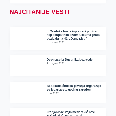
NAJČITANIJE VESTI
Iz Gradske bašte ispraćeni pozivari
koji besplatnim pivom ulicama grada
pozivaju na 41. „Dane piva“
5. avgust 2026.
Deo naselja Duvanika bez vode
4. avgust 2026.
Besplatna školica plivanja organizuje
se jedanaestu godinu zaredom
8. jul 2026.
Zrenjaninac Vojin Medarević novi
košarkaš Crvene zvezde