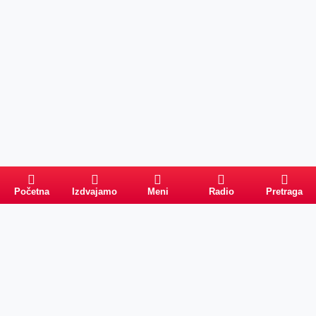
Početna
Izdvajamo
Meni
Radio
Pretraga
Pretraga
Kategorije