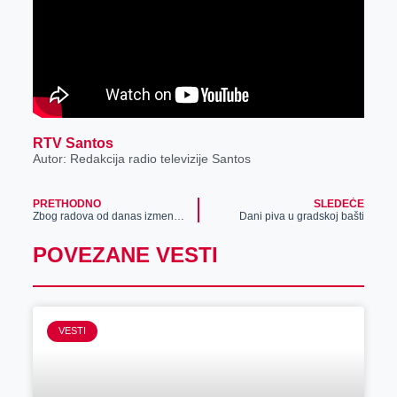
RTV Santos
Autor: Redakcija radio televizije Santos
PRETHODNO
SLEDEĆE
Zbog radova od danas izmena režima saobraćaja na državnom putu I B reda broj 13, na deonici Zrenjanin – Ečka
Dani piva u gradskoj bašti
POVEZANE VESTI
VESTI