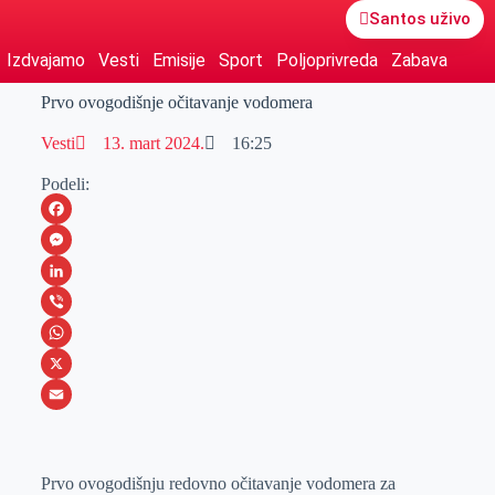
Santos uživo
Izdvajamo
Vesti
Emisije
Sport
Poljoprivreda
Zabava
Prvo ovogodišnje očitavanje vodomera
Vesti
13. mart 2024.
16:25
Podeli:
F
a
M
c
e
L
e
s
i
V
b
s
n
i
W
o
e
k
b
h
X
o
n
e
e
a
E
k
g
d
r
t
m
Prvo ovogodišnju redovno očitavanje vodomera za
e
I
s
a