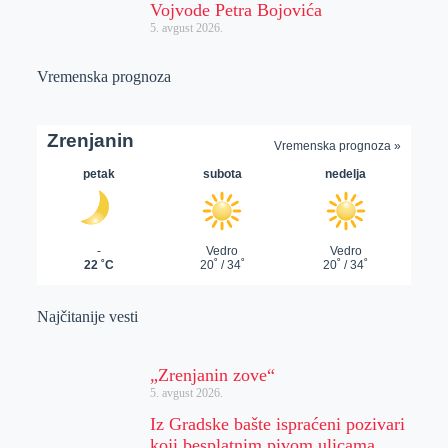
Vojvode Petra Bojovića
5. avgust 2026.
Vremenska prognoza
Najčitanije vesti
„Zrenjanin zove“
5. avgust 2026.
Iz Gradske bašte ispraćeni pozivari
koji besplatnim pivom ulicama