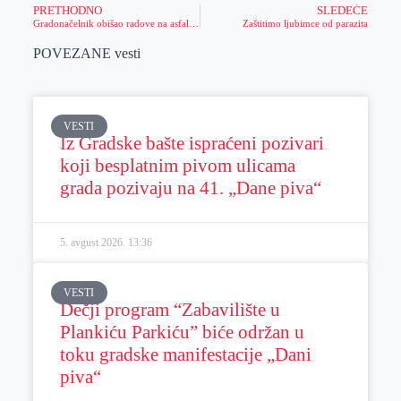
PRETHODNO
SLEDEĆE
Gradonačelnik obišao radove na asfaltiranju ulice u Belom Blatu
Zaštitimo ljubimce od parazita
POVEZANE vesti
VESTI
Iz Gradske bašte ispraćeni pozivari
koji besplatnim pivom ulicama
grada pozivaju na 41. „Dane piva“
5. avgust 2026.
13:36
VESTI
Dečji program “Zabavilište u
Plankiću Parkiću” biće održan u
toku gradske manifestacije „Dani
piva“