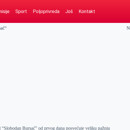
isije
Sport
Poljoprivreda
Još
Kontakt
sać“
N
8
val “Slobodan Bursać” od prvog dana posvećuje veliku pažnju