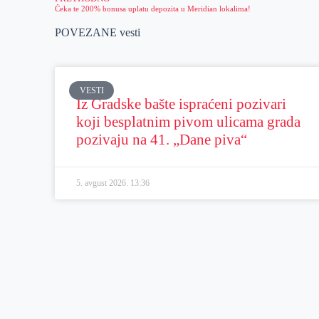
Čeka te 200% bonusa uplatu depozita u Meridian lokalima!
POVEZANE vesti
VESTI
Iz Gradske bašte ispraćeni pozivari
koji besplatnim pivom ulicama grada
pozivaju na 41. „Dane piva“
5. avgust 2026.
13:36