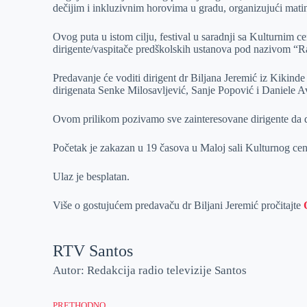
dečijim i inkluzivnim horovima u gradu, organizujući matin
r
n
A
i
p
l
Ovog puta u istom cilju, festival u saradnji sa Kulturnim c
dirigente/vaspitače predškolskih ustanova pod nazivom “R
p
Predavanje će voditi dirigent dr Biljana Jeremić iz Kikinde
dirigenata Senke Milosavljević, Sanje Popović i Daniele 
Ovom prilikom pozivamo sve zainteresovane dirigente da do
Početak je zakazan u 19 časova u Maloj sali Kulturnog cen
Ulaz je besplatan.
Više o gostujućem predavaču dr Biljani Jeremić pročitajte
RTV Santos
Autor: Redakcija radio televizije Santos
PRETHODNO