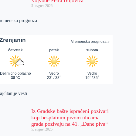
Vojvode Petra Bojovića
5. avgust 2026.
remenska prognoza
jčitanije vesti
Iz Gradske bašte ispraćeni pozivari
koji besplatnim pivom ulicama
grada pozivaju na 41. „Dane piva“
5. avgust 2026.