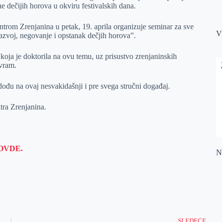
e dečijih horova u okviru festivalskih dana.
entrom Zrenjanina u petak, 19. aprila organizuje seminar za sve
V
azvoj, negovanje i opstanak dečjih horova”.
 koja je doktorila na ovu temu, uz prisustvo zrenjaninskih
Avram.
đu na ovaj nesvakidašnji i pre svega stručni događaj.
tra Zrenjanina.
OVDE.
Na
SLEDEĆE