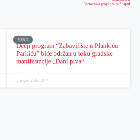
Vremenska prognoza za 8. april
VESTI
Dečji program “Zabavilište u Plankiću
Parkiću” biće održan u toku gradske
manifestacije „Dani piva“
5. avgust 2026.
10:44