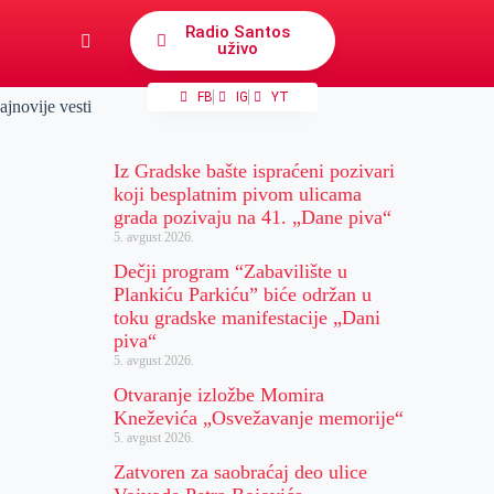
Radio Santos
uživo
FB
IG
YT
ajnovije vesti
Iz Gradske bašte ispraćeni pozivari
koji besplatnim pivom ulicama
grada pozivaju na 41. „Dane piva“
5. avgust 2026.
Dečji program “Zabavilište u
Plankiću Parkiću” biće održan u
toku gradske manifestacije „Dani
piva“
5. avgust 2026.
Otvaranje izložbe Momira
Kneževića „Osvežavanje memorije“
5. avgust 2026.
Zatvoren za saobraćaj deo ulice