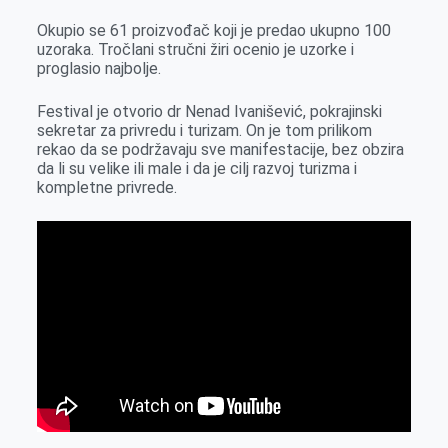
o
g
I
p
Okupio se 61 proizvođač koji je predao ukupno 100
k
e
n
p
uzoraka. Tročlani stručni žiri ocenio je uzorke i
r
proglasio najbolje.
Festival je otvorio dr Nenad Ivanišević, pokrajinski
sekretar za privredu i turizam. On je tom prilikom
rekao da se podržavaju sve manifestacije, bez obzira
da li su velike ili male i da je cilj razvoj turizma i
kompletne privrede.