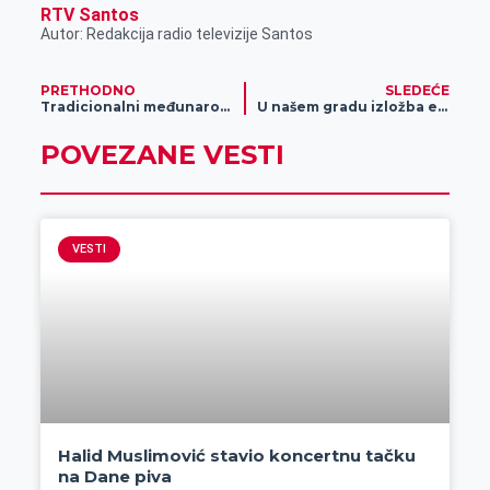
RTV Santos
Autor: Redakcija radio televizije Santos
PRETHODNO
SLEDEĆE
Tradicionalni međunarodni skup old timer vozila
U našem gradu izložba egzotičnih životinja koje retko imate priliku da vidite uživo
POVEZANE VESTI
VESTI
Halid Muslimović stavio koncertnu tačku
na Dane piva