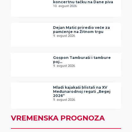
koncertnu tačku na Dane piva
10. avgust 2026.
Dejan Matić priredio veče za
pamćenje na Žitnom trgu
9. avgust 2026.
Gospon Tamburaši i tambure
poj…
9. avgust 2026.
Mladi kajakaši blistali na XV
Međunarodnoj regati „Begej
2026“
9. avgust 2026.
VREMENSKA PROGNOZA