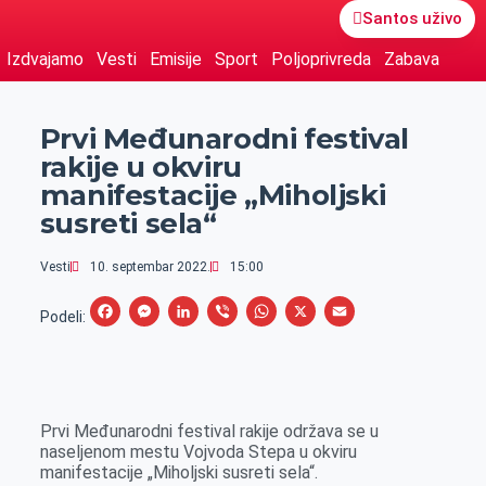
Santos uživo
Izdvajamo
Vesti
Emisije
Sport
Poljoprivreda
Zabava
Prvi Međunarodni festival
rakije u okviru
manifestacije „Miholjski
susreti sela“
Vesti
10. septembar 2022.
15:00
F
M
L
V
W
X
E
Podeli:
a
e
i
i
h
m
c
s
n
b
a
a
e
s
k
e
t
i
Prvi Međunarodni festival rakije održava se u
b
e
e
r
s
l
naseljenom mestu Vojvoda Stepa u okviru
o
n
d
A
manifestacije „Miholjski susreti sela“.