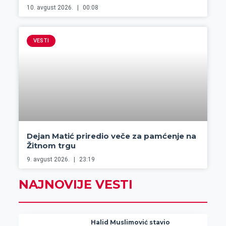
10. avgust 2026.
00:08
VESTI
Dejan Matić priredio veče za pamćenje na
Žitnom trgu
9. avgust 2026.
23:19
NAJNOVIJE VESTI
Halid Muslimović stavio