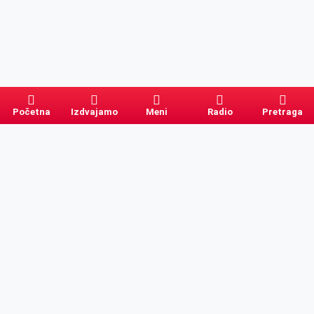
Početna
Izdvajamo
Meni
Radio
Pretraga
Pretraga
Kategorije
Ostalo
Naslovna
Izdvajamo