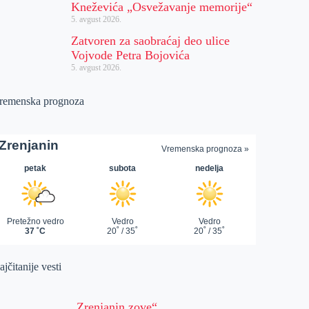
Kneževića „Osvežavanje memorije“
5. avgust 2026.
Zatvoren za saobraćaj deo ulice
Vojvode Petra Bojovića
5. avgust 2026.
remenska prognoza
jčitanije vesti
„Zrenjanin zove“