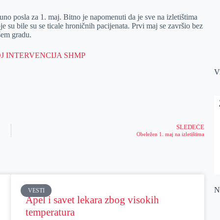
o posla za 1. maj. Bitno je napomenuti da je sve na izletištima
 su bile su se ticale hroničnih pacijenata. Prvi maj se završio bez
ašem gradu.
V
SLEDEĆE
Obeležen 1. maj na izletištima
Na
VESTI
Apel i savet lekara zbog visokih
temperatura