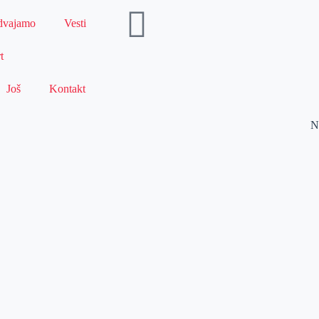
dvajamo
Vesti
t
Još
Kontakt
N