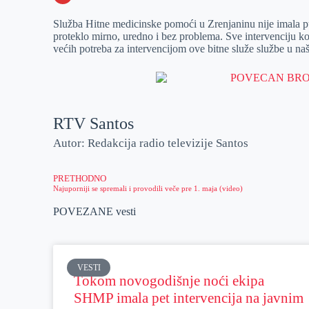
o
n
e
e
a
E
Služba Hitne medicinske pomoći u Zrenjaninu nije imala pun
k
g
d
r
t
m
proteklo mirno, uredno i bez problema. Sve intervenciju koje
većih potreba za intervencijom ove bitne služe službe u n
e
I
s
a
r
n
A
i
p
l
p
RTV Santos
Autor: Redakcija radio televizije Santos
PRETHODNO
Najuporniji se spremali i provodili veče pre 1. maja (video)
POVEZANE vesti
VESTI
Tokom novogodišnje noći ekipa
SHMP imala pet intervencija na javnim