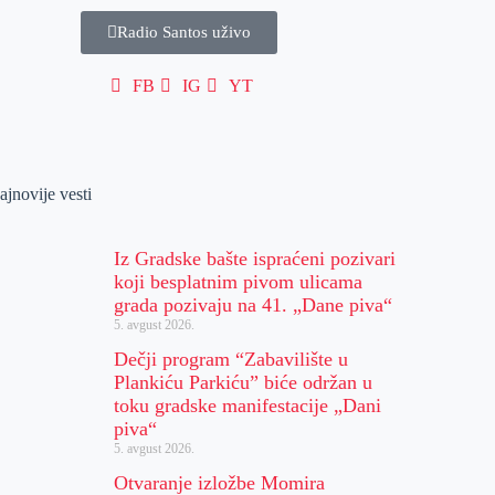
Radio Santos uživo
FB
IG
YT
ajnovije vesti
Iz Gradske bašte ispraćeni pozivari
koji besplatnim pivom ulicama
grada pozivaju na 41. „Dane piva“
5. avgust 2026.
Dečji program “Zabavilište u
Plankiću Parkiću” biće održan u
toku gradske manifestacije „Dani
piva“
5. avgust 2026.
Otvaranje izložbe Momira