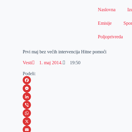
Naslovna
Iz
Emisije
Spor
Poljoprivreda
Prvi maj bez većih intervencija Hitne pomoći
Vesti
1. maj 2014.
19:50
Podeli:
F
a
M
c
e
L
e
s
i
V
b
s
n
i
W
o
e
k
b
h
X