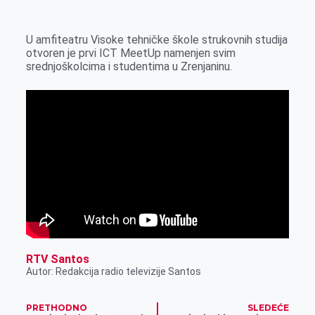
k
g
d
r
t
m
e
I
s
a
U amfiteatru Visoke tehničke škole strukovnih studija
r
n
A
i
otvoren je prvi ICT MeetUp namenjen svim
srednjoškolcima i studentima u Zrenjaninu.
p
l
p
RTV Santos
Autor: Redakcija radio televizije Santos
PRETHODNO
SLEDEĆE