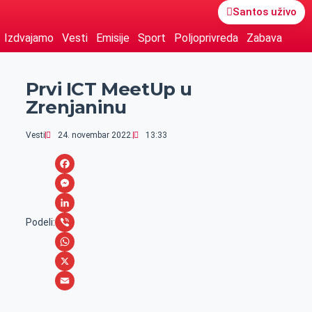
Santos uživo
Izdvajamo
Vesti
Emisije
Sport
Poljoprivreda
Zabava
Prvi ICT MeetUp u
Zrenjaninu
Vesti
24. novembar 2022.
13:33
F
a
M
c
e
L
Podeli:
e
s
i
V
b
s
n
i
W
o
e
k
b
h
X
o
n
e
e
a
E