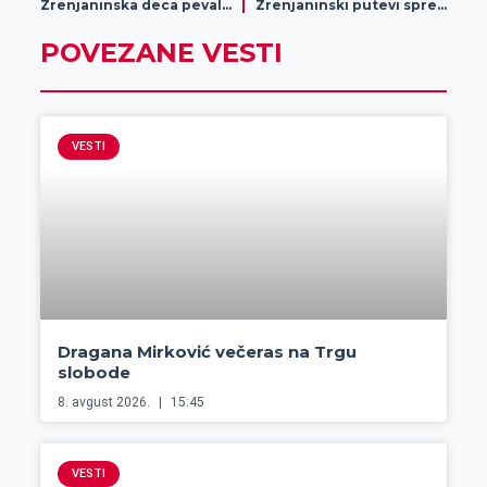
Zrenjaninska deca pevala za Taru
Zrenjaninski putevi spremni za zimu
POVEZANE VESTI
VESTI
Dragana Mirković večeras na Trgu
slobode
8. avgust 2026.
15:45
VESTI