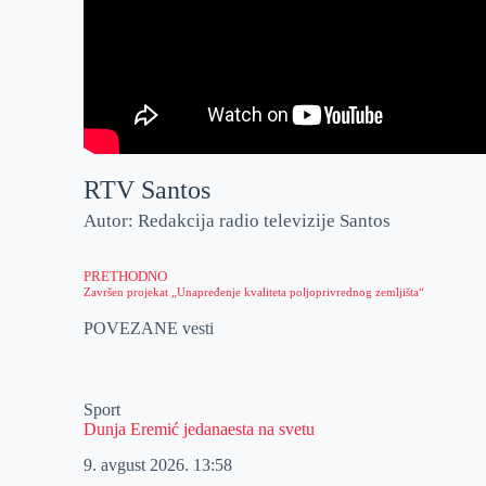
RTV Santos
Autor: Redakcija radio televizije Santos
PRETHODNO
Završen projekat „Unapređenje kvaliteta poljoprivrednog zemljišta“
POVEZANE vesti
Sport
Dunja Eremić jedanaesta na svetu
9. avgust 2026.
13:58