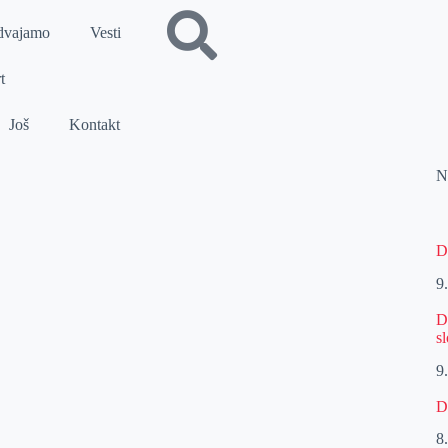
dvajamo
Vesti
t
Još
Kontakt
N
D
9
D
s
9
D
8