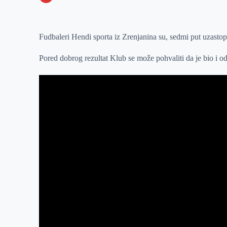
o
n
e
e
a
E
k
g
d
r
t
m
Fudbaleri Hendi sporta iz Zrenjanina su, sedmi put uzastopn
e
I
s
a
r
n
A
i
Pored dobrog rezultat Klub se može pohvaliti da je bio i od
p
l
p