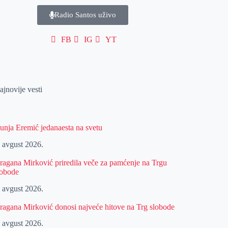
Radio Santos uživo
FB
IG
YT
ajnovije vesti
unja Eremić jedanaesta na svetu
. avgust 2026.
ragana Mirković priredila veče za pamćenje na Trgu
lobode
. avgust 2026.
ragana Mirković donosi najveće hitove na Trg slobode
. avgust 2026.