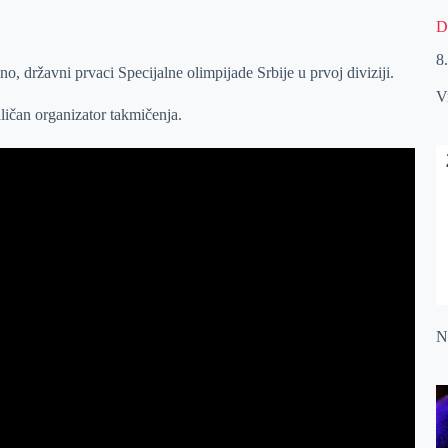
D
8
o, državni prvaci Specijalne olimpijade Srbije u prvoj diviziji.
V
ličan organizator takmičenja.
Na