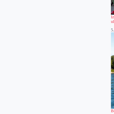
I
u
5
B