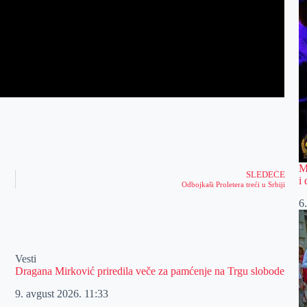
M
SLEDEĆE
i
Odbojkaši Proletera treći u Srbiji
6
Vesti
Dragana Mirković priredila veče za pamćenje na Trgu slobode
9. avgust 2026.
11:33