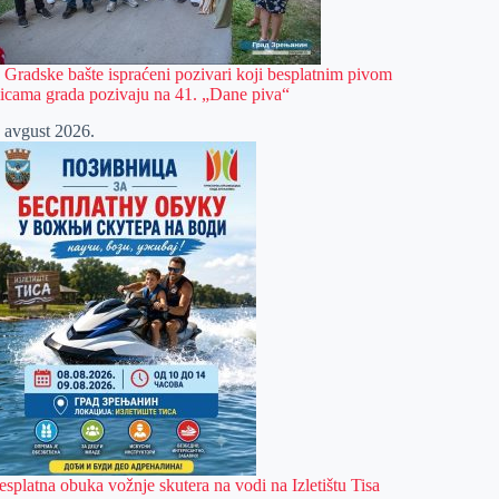
z Gradske bašte ispraćeni pozivari koji besplatnim pivom
licama grada pozivaju na 41. „Dane piva“
. avgust 2026.
esplatna obuka vožnje skutera na vodi na Izletištu Tisa