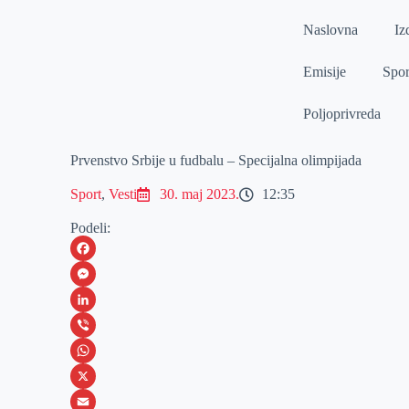
Naslovna
Iz
Emisije
Spor
Poljoprivreda
Prvenstvo Srbije u fudbalu – Specijalna olimpijada
Sport
,
Vesti
30. maj 2023.
12:35
Podeli:
F
a
M
c
e
L
e
s
i
V
b
s
n
i
W
o
e
k
b
h
X