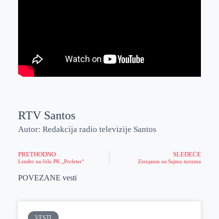
RTV Santos
Autor: Redakcija radio televizije Santos
PRETHODNO
SLEDEĆE
Lenđer na čelu PK „Proleter“
Zrenjanin na Sajmu turizma
POVEZANE vesti
VESTI