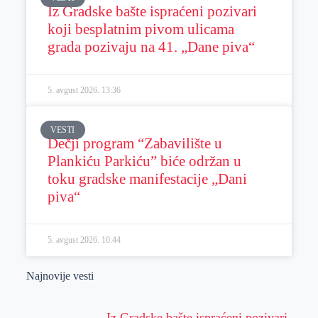
Iz Gradske bašte ispraćeni pozivari
koji besplatnim pivom ulicama
grada pozivaju na 41. „Dane piva“
5. avgust 2026.
13:36
VESTI
Dečji program “Zabavilište u
Plankiću Parkiću” biće održan u
toku gradske manifestacije „Dani
piva“
5. avgust 2026.
10:44
Najnovije vesti
Iz Gradske bašte ispraćeni pozivari