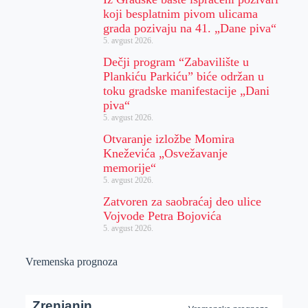
koji besplatnim pivom ulicama
grada pozivaju na 41. „Dane piva“
5. avgust 2026.
Dečji program “Zabavilište u
Plankiću Parkiću” biće održan u
toku gradske manifestacije „Dani
piva“
5. avgust 2026.
Otvaranje izložbe Momira
Kneževića „Osvežavanje
memorije“
5. avgust 2026.
Zatvoren za saobraćaj deo ulice
Vojvode Petra Bojovića
5. avgust 2026.
Vremenska prognoza