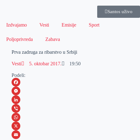
Santos uživo
Izdvajamo
Vesti
Emisije
Sport
Poljoprivreda
Zabava
Prva zadruga za ribarstvo u Srbiji
Vesti
5. oktobar 2017.
19:50
Podeli:
F
a
M
c
e
L
e
s
i
V
b
s
n
i
W
o
e
k
b
h
X