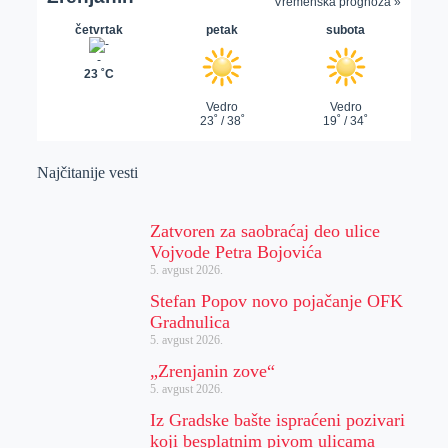
Najčitanije vesti
Zatvoren za saobraćaj deo ulice
Vojvode Petra Bojovića
5. avgust 2026.
Stefan Popov novo pojačanje OFK
Gradnulica
5. avgust 2026.
„Zrenjanin zove“
5. avgust 2026.
Iz Gradske bašte ispraćeni pozivari
koji besplatnim pivom ulicama