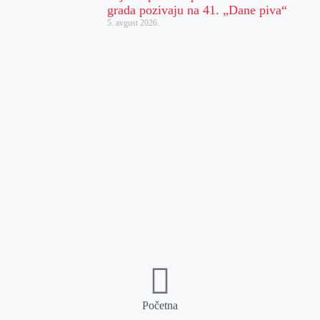
grada pozivaju na 41. „Dane piva“
5. avgust 2026.
Početna