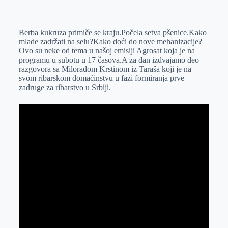
o
n
e
e
a
E
k
g
d
r
t
m
Berba kukruza primiče se kraju.Počela setva pšenice.Kako
e
I
s
a
mlade zadržati na selu?Kako doći do nove mehanizacije?
r
n
A
i
Ovo su neke od tema u našoj emisiji Agrosat koja je na
programu u subotu u 17 časova.A za dan izdvajamo deo
p
l
razgovora sa Miloradom Krstinom iz Taraša koji je na
p
svom ribarskom domaćinstvu u fazi formiranja prve
zadruge za ribarstvo u Srbiji.