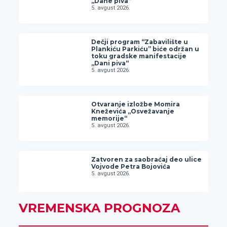
„Dane piva“
5. avgust 2026.
Dečji program “Zabavilište u
Plankiću Parkiću” biće održan u
toku gradske manifestacije
„Dani piva“
5. avgust 2026.
Otvaranje izložbe Momira
Kneževića „Osvežavanje
memorije“
5. avgust 2026.
Zatvoren za saobraćaj deo ulice
Vojvode Petra Bojovića
5. avgust 2026.
VREMENSKA PROGNOZA