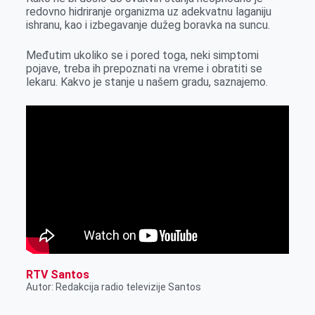
r
redovno hidriranje organizma uz adekvatnu laganiju
ishranu, kao i izbegavanje dužeg boravka na suncu.
Međutim ukoliko se i pored toga, neki simptomi
pojave, treba ih prepoznati na vreme i obratiti se
lekaru. Kakvo je stanje u našem gradu, saznajemo.
RTV Santos
Autor: Redakcija radio televizije Santos