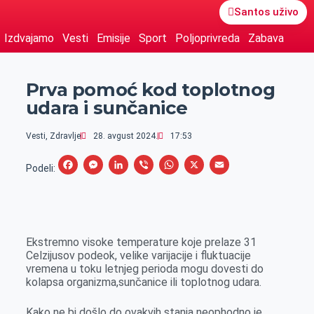
Santos uživo
Izdvajamo
Vesti
Emisije
Sport
Poljoprivreda
Zabava
Prva pomoć kod toplotnog
udara i sunčanice
Vesti
,
Zdravlje
28. avgust 2024.
17:53
F
M
L
V
W
X
E
Podeli:
a
e
i
i
h
m
c
s
n
b
a
a
e
s
k
e
t
i
Ekstremno visoke temperature koje prelaze 31
b
e
e
r
s
l
Celzijusov podeok, velike varijacije i fluktuacije
o
n
d
A
vremena u toku letnjeg perioda mogu dovesti do
kolapsa organizma,sunčanice ili toplotnog udara.
o
g
I
p
k
e
n
p
Kako ne bi došlo do ovakvih stanja neophodno je