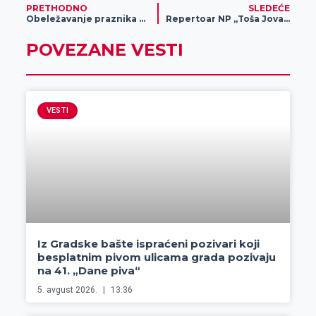
PRETHODNO
SLEDEĆE
Obeležavanje praznika Uspenja Presvete Bogorodice
Repertoar NP „Toša Jovanović” za septembar 2024.
POVEZANE VESTI
VESTI
Iz Gradske bašte ispraćeni pozivari koji
besplatnim pivom ulicama grada pozivaju
na 41. „Dane piva“
5. avgust 2026.
13:36