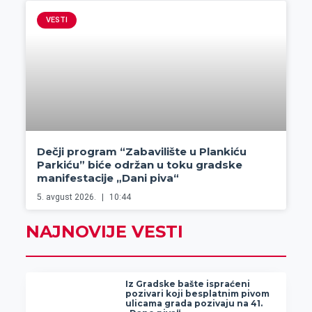
VESTI
Dečji program “Zabavilište u Plankiću
Parkiću” biće održan u toku gradske
manifestacije „Dani piva“
5. avgust 2026.
10:44
NAJNOVIJE VESTI
Iz Gradske bašte ispraćeni
pozivari koji besplatnim pivom
ulicama grada pozivaju na 41.