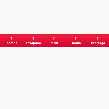
Početna
Izdvajamo
Meni
Radio
Pretraga
Pretraga
Kategorije
Ostalo
Naslovna
Izdvajamo