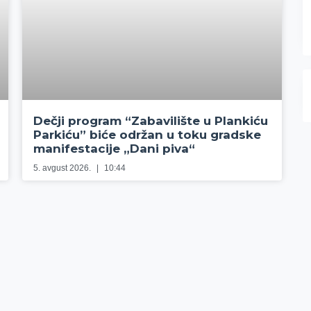
Dečji program “Zabavilište u Plankiću
Parkiću” biće održan u toku gradske
manifestacije „Dani piva“
5. avgust 2026.
10:44