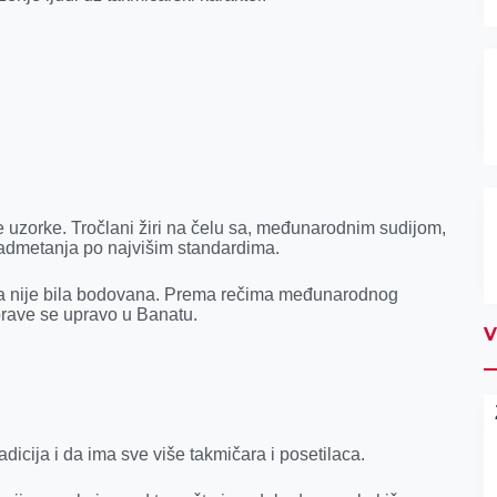
e uzorke. Tročlani žiri na čelu sa, međunarodnim sudijom,
nadmetanja po najvišim standardima.
rka nije bila bodovana. Prema rečima međunarodnog
u prave se upravo u Banatu.
V
dicija i da ima sve više takmičara i posetilaca.