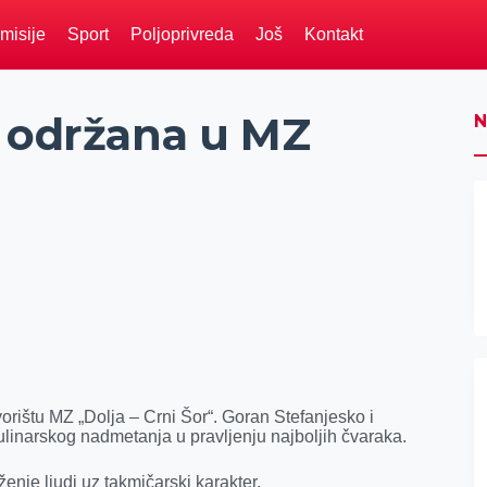
misije
Sport
Poljoprivreda
Još
Kontakt
“ održana u MZ
N
orištu MZ „Dolja – Crni Šor“. Goran Stefanjesko i
ulinarskog nadmetanja u pravljenju najboljih čvaraka.
enje ljudi uz takmičarski karakter.