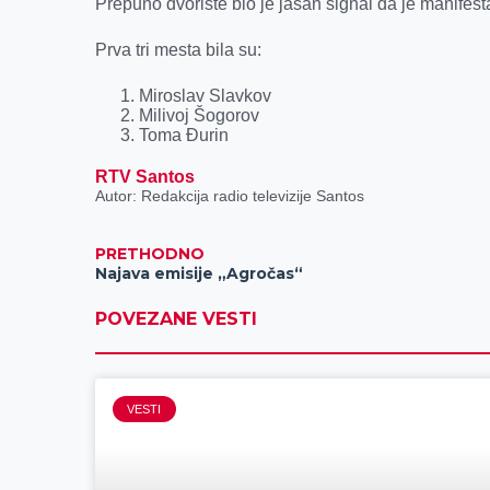
Prepuno dvorište bio je jasan signal da je manifesta
Prva tri mesta bila su:
Miroslav Slavkov
Milivoj Šogorov
Toma Đurin
RTV Santos
Autor: Redakcija radio televizije Santos
PRETHODNO
Najava emisije „Agročas“
POVEZANE VESTI
VESTI