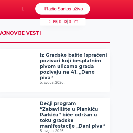
Radio Santos uživo
FB
IG
YT
AJNOVIJE VESTI
Iz Gradske bašte ispraćeni
pozivari koji besplatnim
pivom ulicama grada
pozivaju na 41. „Dane
piva“
5. avgust 2026.
Dečji program
“Zabavilište u Plankiću
Parkiću” biće održan u
toku gradske
manifestacije „Dani piva“
5. avgust 2026.