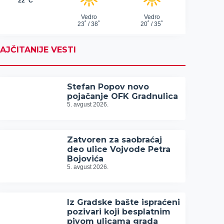
AJČITANIJE VESTI
Stefan Popov novo
pojačanje OFK Gradnulica
5. avgust 2026.
Zatvoren za saobraćaj
deo ulice Vojvode Petra
Bojovića
5. avgust 2026.
Iz Gradske bašte ispraćeni
pozivari koji besplatnim
pivom ulicama grada