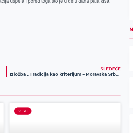
cija uspela i pored toga što je u delu dana pala kiša.
N
SLEDEĆE
Izložba „Tradicija kao kriterijum – Moravska Srbija“
VESTI