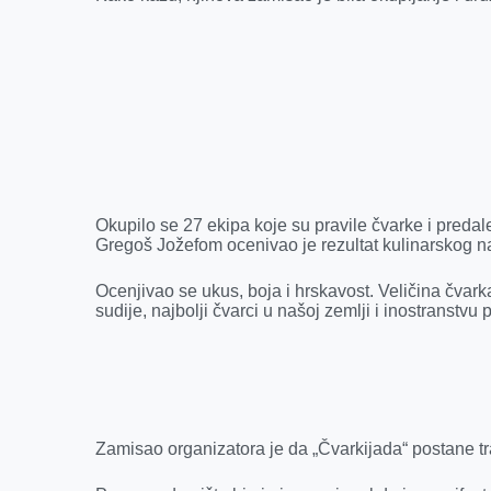
k
e
n
p
r
Okupilo se 27 ekipa koje su pravile čvarke i predal
Gregoš Jožefom ocenivao je rezultat kulinarskog 
Ocenjivao se ukus, boja i hrskavost. Veličina čva
sudije, najbolji čvarci u našoj zemlji i inostranstv
Zamisao organizatora je da „Čvarkijada“ postane tra