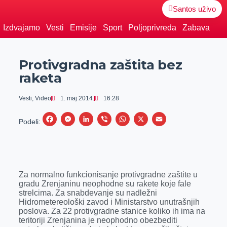
Santos uživo
Izdvajamo
Vesti
Emisije
Sport
Poljoprivreda
Zabava
Protivgradna zaštita bez
raketa
Vesti
,
Video
1. maj 2014.
16:28
F
M
L
V
W
X
E
Podeli:
a
e
i
i
h
m
c
s
n
b
a
a
e
s
k
e
t
i
Za normalno funkcionisanje protivgradne zaštite u
b
e
e
r
s
l
gradu Zrenjaninu neophodne su rakete koje fale
o
n
d
A
strelcima. Za snabdevanje su nadležni
Hidrometereološki zavod i Ministarstvo unutrašnjih
o
g
I
p
poslova. Za 22 protivgradne stanice koliko ih ima na
k
e
n
p
teritoriji Zrenjanina je neophodno obezbediti