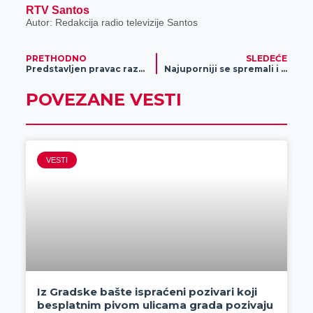
RTV Santos
Autor: Redakcija radio televizije Santos
PRETHODNO
SLEDEĆE
Predstavljen pravac razvoja Opšte bolnice profesorima medicinskog Univerziteta iz Amerike
Najuporniji se spremali i provodili veče pre 1. maja (video)
POVEZANE VESTI
VESTI
Iz Gradske bašte ispraćeni pozivari koji
besplatnim pivom ulicama grada pozivaju