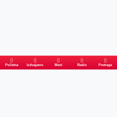
Početna
Izdvajamo
Meni
Radio
Pretraga
Pretraga
Kategorije