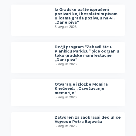
Iz Gradske bašte ispraćeni
pozivari koji besplatnim pivom
ulicama grada pozivaju na 41.
„Dane piva“
5. avgust 2026.
Dečji program “Zabavilište u
Plankiću Parkiću” biće održan u
toku gradske manifestacije
„Dani piva“
5. avgust 2026.
Otvaranje izložbe Momira
Kneževića „Osvežavanje
memorije“
5. avgust 2026.
Zatvoren za saobraćaj deo ulice
Vojvode Petra Bojovića
5. avgust 2026.