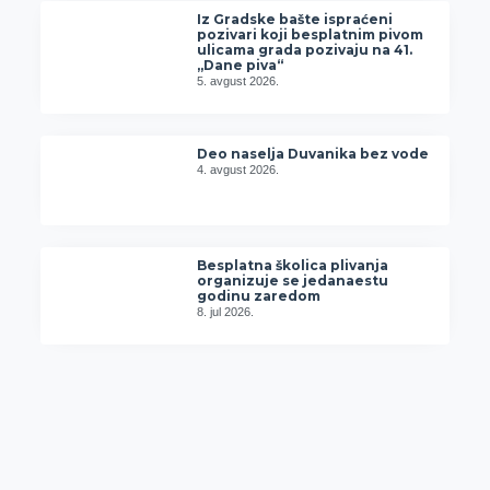
Iz Gradske bašte ispraćeni
pozivari koji besplatnim pivom
ulicama grada pozivaju na 41.
„Dane piva“
5. avgust 2026.
Deo naselja Duvanika bez vode
4. avgust 2026.
Besplatna školica plivanja
organizuje se jedanaestu
godinu zaredom
8. jul 2026.