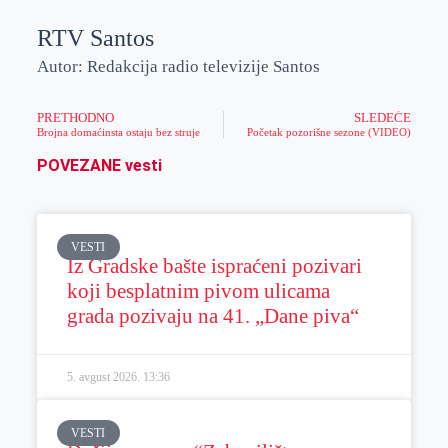
RTV Santos
Autor: Redakcija radio televizije Santos
PRETHODNO
SLEDEĆE
Brojna domaćinsta ostaju bez struje
Početak pozorišne sezone (VIDEO)
POVEZANE vesti
VESTI
Iz Gradske bašte ispraćeni pozivari
koji besplatnim pivom ulicama
grada pozivaju na 41. „Dane piva“
5. avgust 2026.
13:36
VESTI