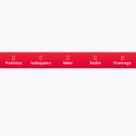
Početna
Izdvajamo
Meni
Radio
Pretraga
Pretraga
Kategorije
Ostalo
Naslovna