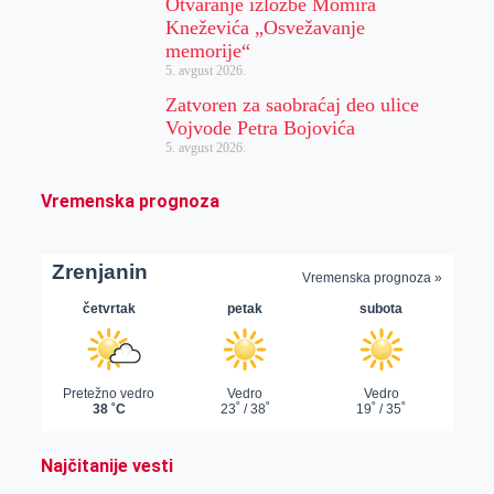
Otvaranje izložbe Momira
Kneževića „Osvežavanje
memorije“
5. avgust 2026.
Zatvoren za saobraćaj deo ulice
Vojvode Petra Bojovića
5. avgust 2026.
Vremenska prognoza
Najčitanije vesti