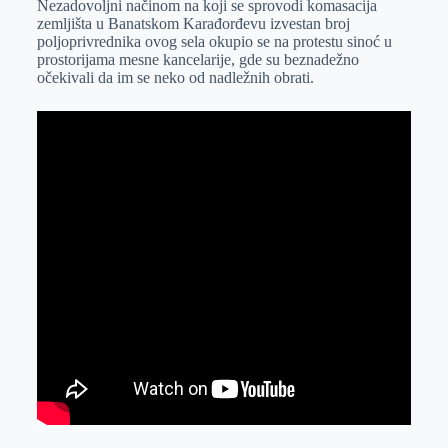
Nezadovoljni načinom na koji se sprovodi komasacija
e
I
s
a
zemljišta u Banatskom Karađorđevu izvestan broj
r
n
A
i
poljoprivrednika ovog sela okupio se na protestu sinoć u
prostorijama mesne kancelarije, gde su beznadežno
p
l
očekivali da im se neko od nadležnih obrati.
p