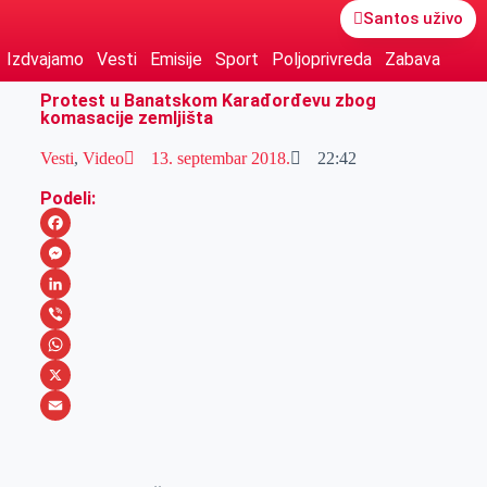
Santos uživo
Izdvajamo
Vesti
Emisije
Sport
Poljoprivreda
Zabava
Protest u Banatskom Karađorđevu zbog
komasacije zemljišta
Vesti
,
Video
13. septembar 2018.
22:42
Podeli:
F
a
M
c
e
L
e
s
i
V
b
s
n
i
W
o
e
k
b
h
X
o
n
e
e
a
E
k
g
d
r
t
m