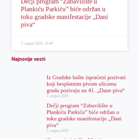
Dečji program “Zabavilište u
Plankiću Parkiću” biće održan u
toku gradske manifestacije „Dani
piva“
5. avgust 2026.
10:44
Najnovije vesti
Iz Gradske bašte ispraćeni pozivari
koji besplatnim pivom ulicama
grada pozivaju na 41. „Dane piva“
5. avgust 2026.
Dečji program “Zabavilište u
Plankiću Parkiću” biće održan u
toku gradske manifestacije „Dani
piva“
5. avgust 2026.