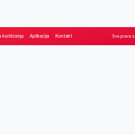
a korišćenja
Aplikacija
Kontakt
Sva prava z
Naslovna
Izdvajamo
FB
IG
YT
O nama
Vesti