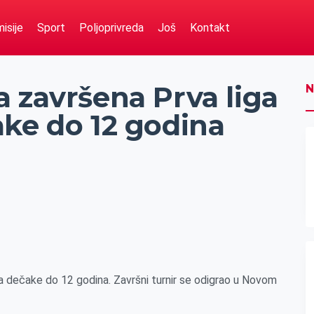
isije
Sport
Poljoprivreda
Još
Kontakt
 završena Prva liga
N
ake do 12 godina
a dečake do 12 godina. Završni turnir se odigrao u Novom