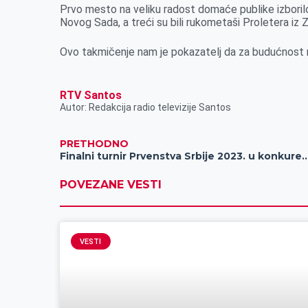
Prvo mesto na veliku radost domaće publike izborilo
k
e
n
p
Novog Sada, a treći su bili rukometaši Proletera iz Z
r
Ovo takmičenje nam je pokazatelj da za budućnost r
RTV Santos
Autor: Redakcija radio televizije Santos
PRETHODNO
Finalni turnir Prvenstva Srbije 2023. u konkurenciji pretpiopionira za dečake i devojčice odigrać
POVEZANE VESTI
VESTI