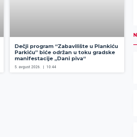
N
Dečji program “Zabavilište u Plankiću
Parkiću” biće održan u toku gradske
manifestacije „Dani piva“
5. avgust 2026.
10:44