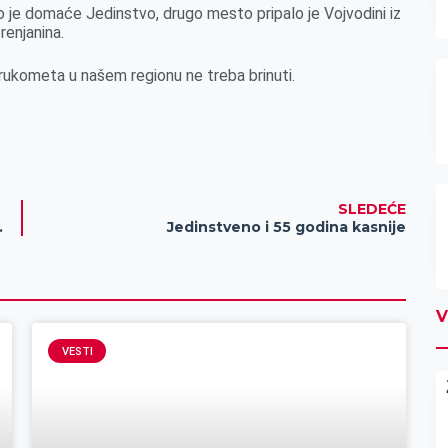
 je domaće Jedinstvo, drugo mesto pripalo je Vojvodini iz
renjanina.
ukometa u našem regionu ne treba brinuti.
SLEDEĆE
e se od 26. do 28. maja u Zrenjaninu
Jedinstveno i 55 godina kasnije
V
VESTI