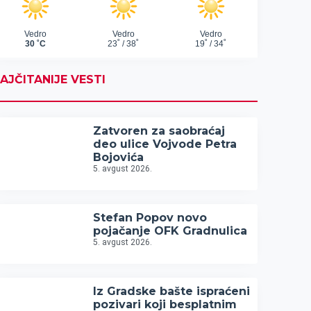
AJČITANIJE VESTI
Zatvoren za saobraćaj
deo ulice Vojvode Petra
Bojovića
5. avgust 2026.
Stefan Popov novo
pojačanje OFK Gradnulica
5. avgust 2026.
Iz Gradske bašte ispraćeni
pozivari koji besplatnim