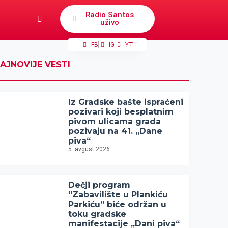
Radio Santos
uživo
FB
IG
YT
AJNOVIJE VESTI
Iz Gradske bašte ispraćeni
pozivari koji besplatnim
pivom ulicama grada
pozivaju na 41. „Dane
piva“
5. avgust 2026.
Dečji program
“Zabavilište u Plankiću
Parkiću” biće održan u
toku gradske
manifestacije „Dani piva“