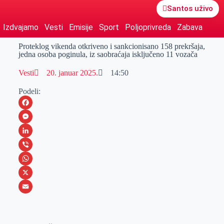
Santos uživo
Izdvajamo
Vesti
Emisije
Sport
Poljoprivreda
Zabava
Proteklog vikenda otkriveno i sankcionisano 158 prekršaja,
jedna osoba poginula, iz saobraćaja isključeno 11 vozača
Vesti
20. januar 2025.
14:50
Podeli:
F
a
M
c
e
L
e
s
i
V
b
s
n
i
W
o
e
k
b
h
X
o
n
e
e
a
E
k
g
d
r
t
m