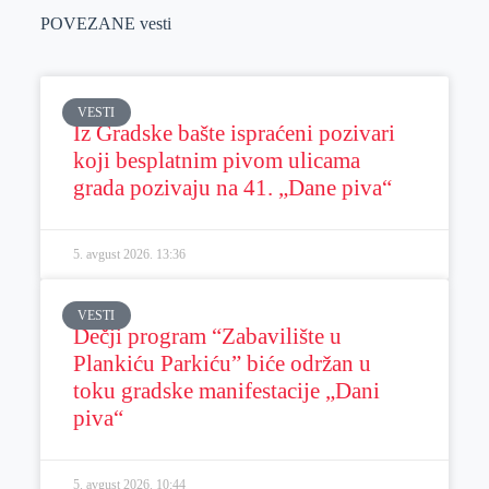
POVEZANE vesti
VESTI
Iz Gradske bašte ispraćeni pozivari
koji besplatnim pivom ulicama
grada pozivaju na 41. „Dane piva“
5. avgust 2026.
13:36
VESTI
Dečji program “Zabavilište u
Plankiću Parkiću” biće održan u
toku gradske manifestacije „Dani
piva“
5. avgust 2026.
10:44