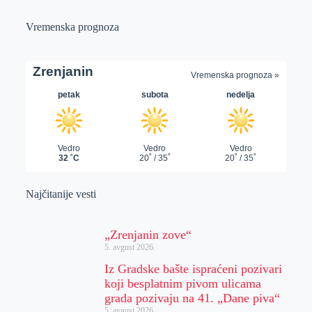
Vremenska prognoza
Najčitanije vesti
„Zrenjanin zove“
5. avgust 2026.
Iz Gradske bašte ispraćeni pozivari
koji besplatnim pivom ulicama
grada pozivaju na 41. „Dane piva“
5. avgust 2026.