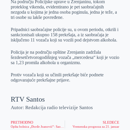
Na području Policijske uprave u Zrenjaninu, tokom
e
I
s
a
proteklog vikenda, evidentirano je pet saobraćajnih
r
n
A
i
nezgoda u kojima je jedna osoba poginula, jedna je teže, a
tri osobe su lakše povređene.
p
l
p
Pripadnici saobraćajne policije su, u ovom periodu, otkrili i
sankcionisali ukupno 158 prekršaja, a iz saobraćaja je
isključeno 11 vozača koji su vozili pod dejstvom alkohola.
Policija je na području opštine Zrenjanin zadržala
šezdesetčetvorogodišnjeg vozača „mercedesa“ koji je vozio
sa 1,23 promila alkohola u organizmu.
Protiv vozača koji su učinili prekršaje biće podnete
odgovarajuće prekršajne prijave.
RTV Santos
Autor: Redakcija radio televizije Santos
PRETHODNO
SLEDEĆE
Opšta bolnica „Đorđe Joanović“: Saopštenje za javnost
Vremenska prognoza za 21. januar