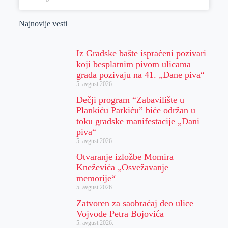
Najnovije vesti
Iz Gradske bašte ispraćeni pozivari
koji besplatnim pivom ulicama
grada pozivaju na 41. „Dane piva“
5. avgust 2026.
Dečji program “Zabavilište u
Plankiću Parkiću” biće održan u
toku gradske manifestacije „Dani
piva“
5. avgust 2026.
Otvaranje izložbe Momira
Kneževića „Osvežavanje
memorije“
5. avgust 2026.
Zatvoren za saobraćaj deo ulice
Vojvode Petra Bojovića
5. avgust 2026.