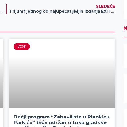
SLEDEĆE
ru Zrenjanina, izložba skulptura Nenada Vacića „DEKONSTRUKCIJA KONSTRUKCIJE“ – Otvorena do 2. avgusta
Trijumf jednog od najupečatljivijih izdanja EXIT festivala!
N
VESTI
Dečji program “Zabavilište u Plankiću
Parkiću” biće održan u toku gradske