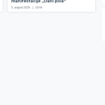
manifestacije „Dani piva“
5. avgust 2026.
10:44