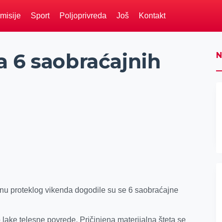
misije
Sport
Poljoprivreda
Još
Kontakt
a 6 saobraćajnih
N
nu proteklog vikenda dogodile su se 6 saobraćajne
ake telesne povrede. Pričinjena materijalna šteta se