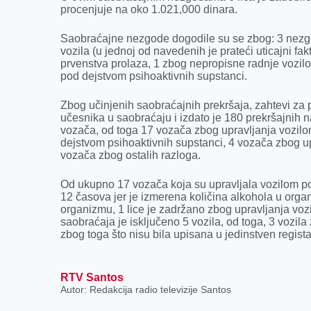
k
e
n
p
procenjuje na oko 1.021,000 dinara.
r
Saobraćajne nezgode dogodile su se zbog: 3 nezgo
vozila (u jednoj od navedenih je prateći uticajni f
prvenstva prolaza, 1 zbog nepropisne radnje vozilo
pod dejstvom psihoaktivnih supstanci.
Zbog učinjenih saobraćajnih prekršaja, zahtevi za 
učesnika u saobraćaju i izdato je 180 prekršajnih n
vozača, od toga 17 vozača zbog upravljanja vozilo
dejstvom psihoaktivnih supstanci, 4 vozača zbog up
vozača zbog ostalih razloga.
Od ukupno 17 vozača koja su upravljala vozilom po
12 časova jer je izmerena količina alkohola u orga
organizmu, 1 lice je zadržano zbog upravljanja voz
saobraćaja je isključeno 5 vozila, od toga, 3 vozila
zbog toga što nisu bila upisana u jedinstven regista
RTV Santos
Autor: Redakcija radio televizije Santos