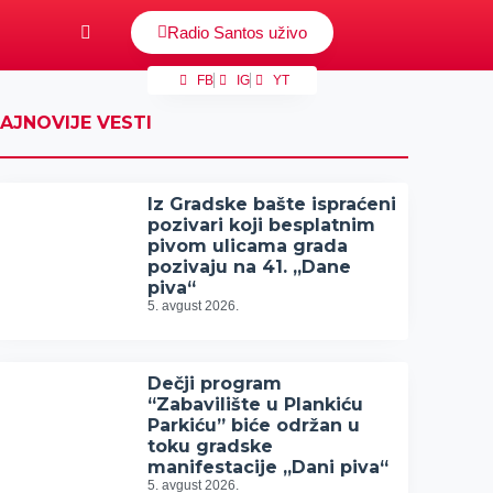
Radio Santos uživo
FB
IG
YT
AJNOVIJE VESTI
Iz Gradske bašte ispraćeni
pozivari koji besplatnim
pivom ulicama grada
pozivaju na 41. „Dane
piva“
5. avgust 2026.
Dečji program
“Zabavilište u Plankiću
Parkiću” biće održan u
toku gradske
manifestacije „Dani piva“
5. avgust 2026.