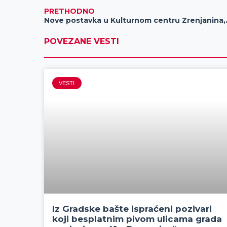
PRETHODNO
Nove postavka u Kulturnom cent
POVEZANE VESTI
VESTI
Iz Gradske bašte ispraćeni pozivari
koji besplatnim pivom ulicama grada