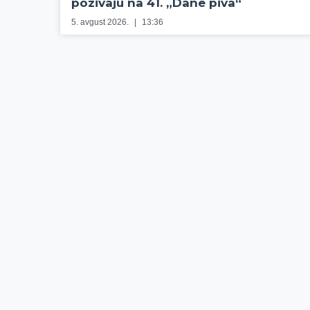
pozivaju na 41. „Dane piva“
5. avgust 2026.
13:36