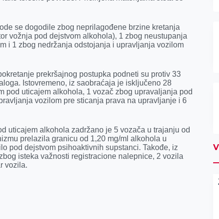
de se dogodile zbog neprilagođene brzine kretanja
aktor vožnja pod dejstvom alkohola), 1 zbog neustupanja
m i 1 zbog nedržanja odstojanja i upravljanja vozilom
pokretanje prekršajnog postupka podneti su protiv 33
aloga. Istovremeno, iz saobraćaja je isključeno 28
m pod uticajem alkohola, 1 vozač zbog upravaljanja pod
ravljanja vozilom pre sticanja prava na upravljanje i 6
d uticajem alkohola zadržano je 5 vozača u trajanju od
nizmu prelazila granicu od 1,20 mg/ml alkohola u
V
ilo pod dejstvom psihoaktivnih supstanci. Takođe, iz
 zbog isteka važnosti registracione nalepnice, 2 vozila
r vozila.