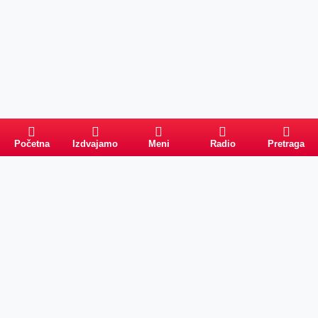
Početna
Izdvajamo
Meni
Radio
Pretraga
Pretraga
Kategorije
Ostalo
Naslovna