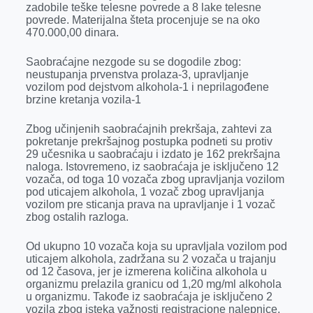
zadobile teške telesne povrede a 8 lake telesne
r
povrede. Materijalna šteta procenjuje se na oko
470.000,00 dinara.
Saobraćajne nezgode su se dogodile zbog:
neustupanja prvenstva prolaza-3, upravljanje
vozilom pod dejstvom alkohola-1 i neprilagođene
brzine kretanja vozila-1
Zbog učinjenih saobraćajnih prekršaja, zahtevi za
pokretanje prekršajnog postupka podneti su protiv
29 učesnika u saobraćaju i izdato je 162 prekršajna
naloga. Istovremeno, iz saobraćaja je isključeno 12
vozača, od toga 10 vozača zbog upravljanja vozilom
pod uticajem alkohola, 1 vozač zbog upravljanja
vozilom pre sticanja prava na upravljanje i 1 vozač
zbog ostalih razloga.
Od ukupno 10 vozača koja su upravljala vozilom pod
uticajem alkohola, zadržana su 2 vozača u trajanju
od 12 časova, jer je izmerena količina alkohola u
organizmu prelazila granicu od 1,20 mg/ml alkohola
u organizmu. Takođe iz saobraćaja je isključeno 2
vozila zbog isteka važnosti registracione nalepnice,