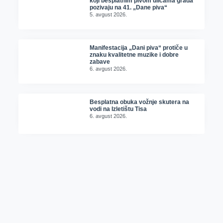
koji besplatnim pivom ulicama grada
pozivaju na 41. „Dane piva“
5. avgust 2026.
Manifestacija „Dani piva“ protiče u
znaku kvalitetne muzike i dobre
zabave
6. avgust 2026.
Besplatna obuka vožnje skutera na
vodi na Izletištu Tisa
6. avgust 2026.