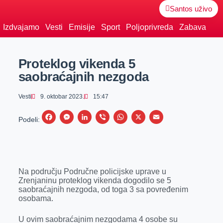
Santos uživo
Izdvajamo
Vesti
Emisije
Sport
Poljoprivreda
Zabava
Proteklog vikenda 5
saobraćajnih nezgoda
Vesti
9. oktobar 2023.
15:47
F
M
L
V
W
X
E
Podeli:
a
e
i
i
h
m
c
s
n
b
a
a
e
s
k
e
t
i
Na području Područne policijske uprave u
b
e
e
r
s
l
Zrenjaninu proteklog vikenda dogodilo se 5
o
n
d
A
saobraćajnih nezgoda, od toga 3 sa povređenim
osobama.
o
g
I
p
k
e
n
p
U ovim saobraćajnim nezgodama 4 osobe su