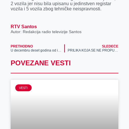
2 vozila jer nisu bila upisanu u jedinstven registar
vozila i 5 vozila zbog tehničke neispravnosti.
RTV Santos
Autor: Redakcija radio televizije Santos
PRETHODNO
SLEDEĆE
U decembru deset godina od izvođenja predstave „Don Žuan“
PRILIKA KOJA SE NE PROPUŠTA: Baš OVA aplikacija ti donosi bonus koji se ne odbija!
POVEZANE VESTI
VESTI