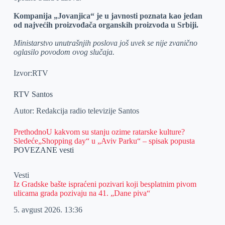
Kompanija „Jovanjica“ je u javnosti poznata kao jedan
od najvećih proizvođača organskih proizvoda u Srbiji.
Ministarstvo unutrašnjih poslova još uvek se nije zvanično
oglasilo povodom ovog slučaja.
Izvor:RTV
RTV Santos
Autor: Redakcija radio televizije Santos
Prethodno
U kakvom su stanju ozime ratarske kulture?
Sledeće
„Shopping day“ u „Aviv Parku“ – spisak popusta
POVEZANE vesti
Vesti
Iz Gradske bašte ispraćeni pozivari koji besplatnim pivom
ulicama grada pozivaju na 41. „Dane piva“
5. avgust 2026.
13:36