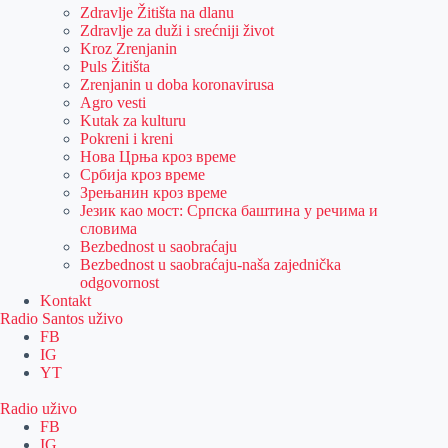
Zdravlje Žitišta na dlanu
Zdravlje za duži i srećniji život
Kroz Zrenjanin
Puls Žitišta
Zrenjanin u doba koronavirusa
Agro vesti
Kutak za kulturu
Pokreni i kreni
Нова Црња кроз време
Србија кроз време
Зрењанин кроз време
Језик као мост: Српска баштина у речима и
словима
Bezbednost u saobraćaju
Bezbednost u saobraćaju-naša zajednička
odgovornost
Kontakt
Radio Santos uživo
FB
IG
YT
Radio uživo
FB
IG