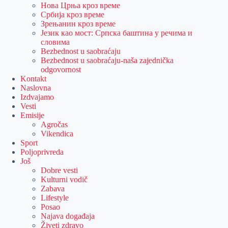
Нова Црња кроз време
Србија кроз време
Зрењанин кроз време
Језик као мост: Српска баштина у речима и
словима
Bezbednost u saobraćaju
Bezbednost u saobraćaju-naša zajednička
odgovornost
Kontakt
Naslovna
Izdvajamo
Vesti
Emisije
Agročas
Vikendica
Sport
Poljoprivreda
Još
Dobre vesti
Kulturni vodič
Zabava
Lifestyle
Posao
Najava događaja
Živeti zdravo