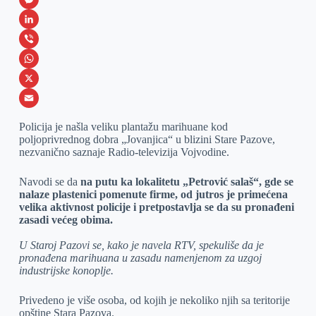
a
M
c
e
L
e
s
i
V
b
s
n
i
W
o
e
k
b
h
X
o
n
e
e
a
E
Policija je našla veliku plantažu marihuane kod
k
g
d
r
t
m
poljoprivrednog dobra „Jovanjica“ u blizini Stare Pazove,
nezvanično saznaje Radio-televizija Vojvodine.
e
I
s
a
r
n
A
i
Navodi se da
na putu ka lokalitetu „Petrović salaš“, gde se
nalaze plastenici pomenute firme, od jutros je primećena
p
l
velika aktivnost policije i pretpostavlja se da su pronađeni
p
zasadi većeg obima.
U Staroj Pazovi se, kako je navela RTV, spekuliše da je
pronađena marihuana u zasadu namenjenom za uzgoj
industrijske konoplje.
Privedeno je više osoba, od kojih je nekoliko njih sa teritorije
opštine Stara Pazova.