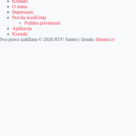
Kontakt
O nama
Impressum
Pravila korišćenja
Politika privatnosti
Aplikacija
Kontakt
Sva prava zadržana © 2026 RTV Santos | Izrada:
dimano.rs
Pretraga
Pretraga
Kategorije
Naslovna
Izdvajamo
Vesti
Emisije
Agročas
Vikendica
Sport
Poljoprivreda
Još
Dobre vesti