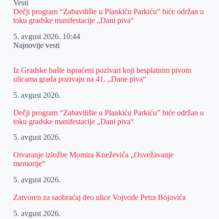
Vesti
Dečji program “Zabavilište u Plankiću Parkiću” biće održan u
toku gradske manifestacije „Dani piva“
5. avgust 2026.
10:44
Najnovije vesti
Iz Gradske bašte ispraćeni pozivari koji besplatnim pivom
ulicama grada pozivaju na 41. „Dane piva“
5. avgust 2026.
Dečji program “Zabavilište u Plankiću Parkiću” biće održan u
toku gradske manifestacije „Dani piva“
5. avgust 2026.
Otvaranje izložbe Momira Kneževića „Osvežavanje
memorije“
5. avgust 2026.
Zatvoren za saobraćaj deo ulice Vojvode Petra Bojovića
5. avgust 2026.