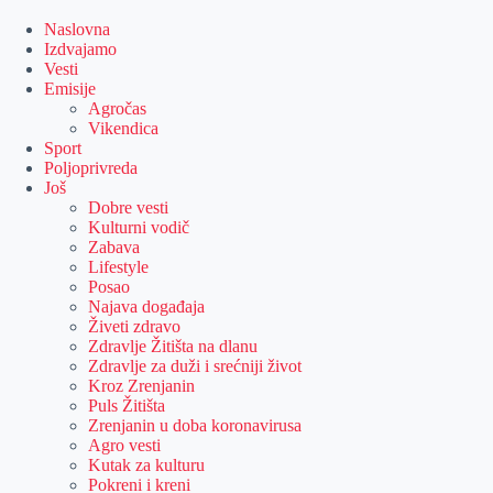
Skip
to
Naslovna
content
Izdvajamo
Vesti
Emisije
Agročas
Vikendica
Sport
Poljoprivreda
Još
Dobre vesti
Kulturni vodič
Zabava
Lifestyle
Posao
Najava događaja
Živeti zdravo
Zdravlje Žitišta na dlanu
Zdravlje za duži i srećniji život
Kroz Zrenjanin
Puls Žitišta
Zrenjanin u doba koronavirusa
Agro vesti
Kutak za kulturu
Pokreni i kreni