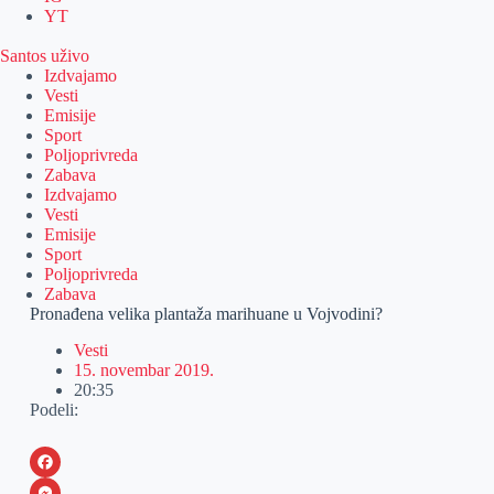
YT
Santos uživo
Izdvajamo
Vesti
Emisije
Sport
Poljoprivreda
Zabava
Izdvajamo
Vesti
Emisije
Sport
Poljoprivreda
Zabava
Pronađena velika plantaža marihuane u Vojvodini?
Vesti
15. novembar 2019.
20:35
Podeli:
F