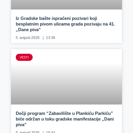
Iz Gradske bašte ispraćeni pozivari koji
besplatnim pivom ulicama grada pozivaju na 41.
„Dane piva“
5. avgust 2026.
13:36
VESTI
Dečji program “Zabavilište u Plankiću Parkiću”
biće održan u toku gradske manifestacije „Dani
piva“
5. avgust 2026.
10:44