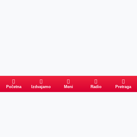
Početna
Izdvajamo
Meni
Radio
Pretraga
Pretraga
Kategorije