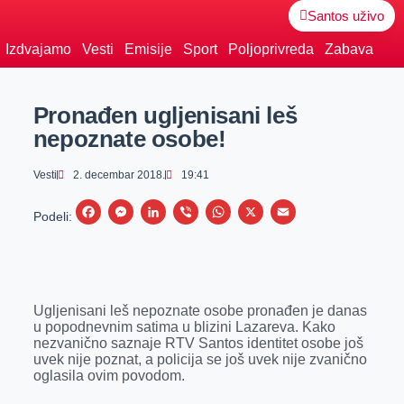
Santos uživo
Izdvajamo
Vesti
Emisije
Sport
Poljoprivreda
Zabava
Pronađen ugljenisani leš
nepoznate osobe!
Vesti
2. decembar 2018.
19:41
F
M
L
V
W
X
E
Podeli:
a
e
i
i
h
m
c
s
n
b
a
a
e
s
k
e
t
i
Ugljenisani leš
nepoznate osobe pronađen je danas
b
e
e
r
s
l
u popodnevnim satima u blizini Lazareva. Kako
o
n
d
A
nezvanično saznaje RTV Santos identitet osobe još
uvek nije poznat, a policija se još uvek nije zvanično
o
g
I
p
oglasila ovim povodom.
k
e
n
p