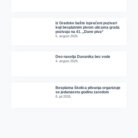
Iz Gradske bašte ispraćeni pozivari
koji besplatnim pivom ulicama grada
pozivaju na 41. „Dane piva“
5. avgust 2026.
Deo naselja Duvanika bez vode
4. avgust 2026.
Besplatna školica plivanja organizuje
se jedanaestu godinu zaredom
8. jul 2026.