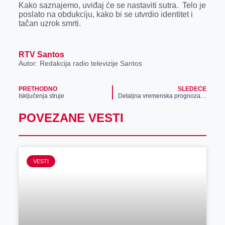
Kako saznajemo, uviđaj će se nastaviti sutra. Telo je
r
poslato na obdukciju, kako bi se utvrdio identitet i
tačan uzrok smrti.
RTV Santos
Autor: Redakcija radio televizije Santos
PRETHODNO
SLEDEĆE
Isključenja struje
Detaljna vremenska prognoza za decembar mesec
POVEZANE VESTI
VESTI