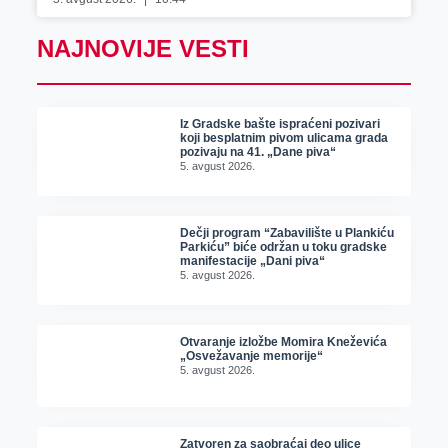
NAJNOVIJE VESTI
Iz Gradske bašte ispraćeni pozivari
koji besplatnim pivom ulicama grada
pozivaju na 41. „Dane piva“
5. avgust 2026.
Dečji program “Zabavilište u Plankiću
Parkiću” biće održan u toku gradske
manifestacije „Dani piva“
5. avgust 2026.
Otvaranje izložbe Momira Kneževića
„Osvežavanje memorije“
5. avgust 2026.
Zatvoren za saobraćaj deo ulice