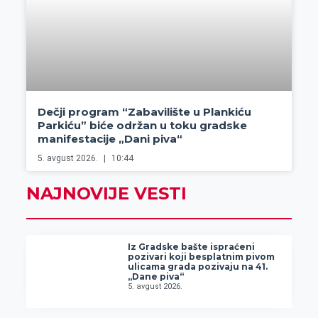
Dečji program “Zabavilište u Plankiću
Parkiću” biće održan u toku gradske
manifestacije „Dani piva“
5. avgust 2026.
10:44
NAJNOVIJE VESTI
Iz Gradske bašte ispraćeni
pozivari koji besplatnim pivom
ulicama grada pozivaju na 41.
„Dane piva“
5. avgust 2026.