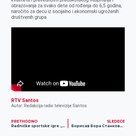
k
e
n
p
obrazovanja za svako dete od rođenja do 6,5 godina,
naročito za decu iz socijalno i ekonomski ugroženih
r
društvenih grupa.
RTV Santos
Autor: Redakcija radio televizije Santos
PRETHODNO
SLEDEĆE
Radničke sportske igre „Sunčev breg 2021“ održane u Bugarskoj
Борисав Бора Станковић