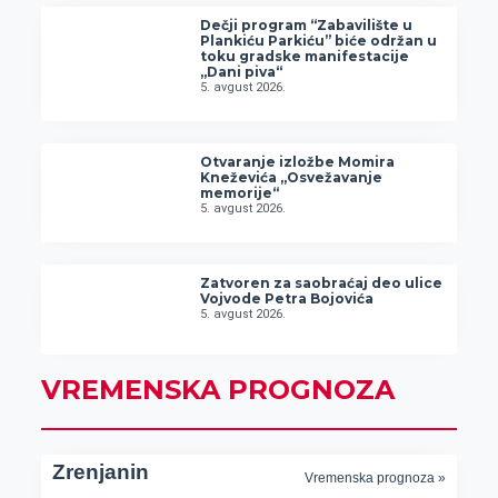
Dečji program “Zabavilište u
Plankiću Parkiću” biće održan u
toku gradske manifestacije
„Dani piva“
5. avgust 2026.
Otvaranje izložbe Momira
Kneževića „Osvežavanje
memorije“
5. avgust 2026.
Zatvoren za saobraćaj deo ulice
Vojvode Petra Bojovića
5. avgust 2026.
VREMENSKA PROGNOZA