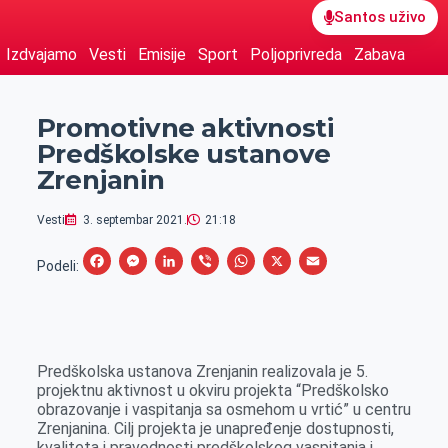
Santos uživo
Izdvajamo
Vesti
Emisije
Sport
Poljoprivreda
Zabava
Promotivne aktivnosti
Predškolske ustanove
Zrenjanin
Vesti
3. septembar 2021.
21:18
F
M
L
V
W
X
E
Podeli:
a
e
i
i
h
m
c
s
n
b
a
a
e
s
k
e
t
i
Predškolska ustanova Zrenjanin realizovala je 5.
b
e
e
r
s
l
projektnu aktivnost u okviru projekta “Predškolsko
o
n
d
A
obrazovanje i vaspitanja sa osmehom u vrtić” u centru
Zrenjanina. Cilj projekta je unapređenje dostupnosti,
o
g
I
p
kvaliteta i pravednosti predškolskog vaspitanja i