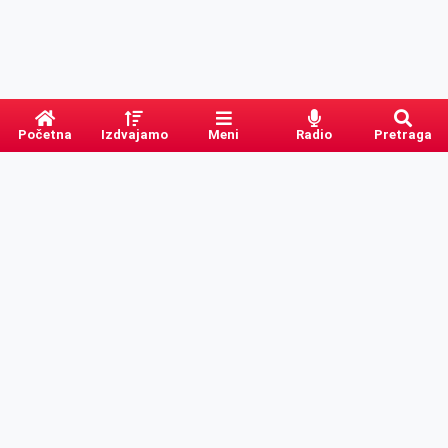
Početna
Izdvajamo
Meni
Radio
Pretraga
PRETRAGA
Kategorije
Ostalo
Naslovna
Izdvajamo