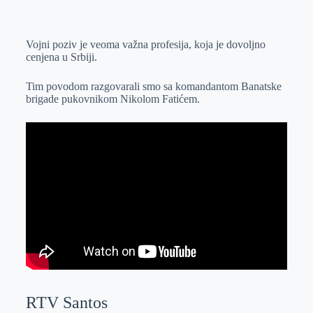
o
n
e
e
a
E
k
g
d
r
t
m
Vojni poziv je veoma važna profesija, koja je dovoljno
e
I
s
a
cenjena u Srbiji.
r
n
A
i
p
l
Tim povodom razgovarali smo sa komandantom Banatske
brigade pukovnikom Nikolom Fatićem.
p
RTV Santos