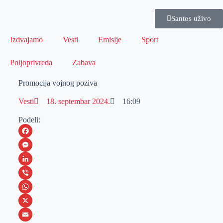
Santos uživo
Izdvajamo
Vesti
Emisije
Sport
Poljoprivreda
Zabava
Promocija vojnog poziva
Vesti
18. septembar 2024.
16:09
Podeli:
F
a
M
c
e
L
e
s
i
V
b
s
n
i
W
o
e
k
b
h
X