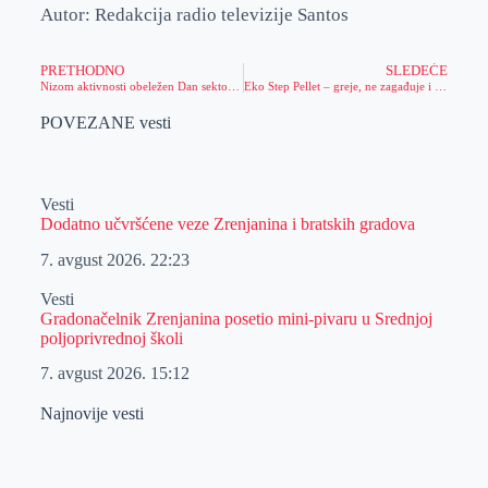
Autor: Redakcija radio televizije Santos
PRETHODNO
SLEDEĆE
Nizom aktivnosti obeležen Dan sektora za vanredne situacije u Zrenjaninu
Eko Step Pellet – greje, ne zagađuje i nagrađuje
POVEZANE vesti
Vesti
Dodatno učvršćene veze Zrenjanina i bratskih gradova
7. avgust 2026.
22:23
Vesti
Gradonačelnik Zrenjanina posetio mini-pivaru u Srednjoj
poljoprivrednoj školi
7. avgust 2026.
15:12
Najnovije vesti