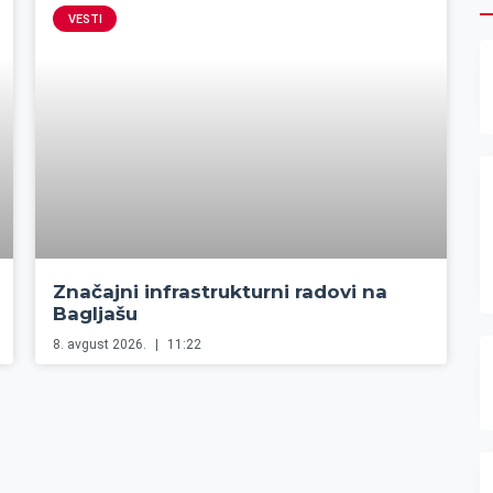
VESTI
Značajni infrastrukturni radovi na
Bagljašu
8. avgust 2026.
11:22