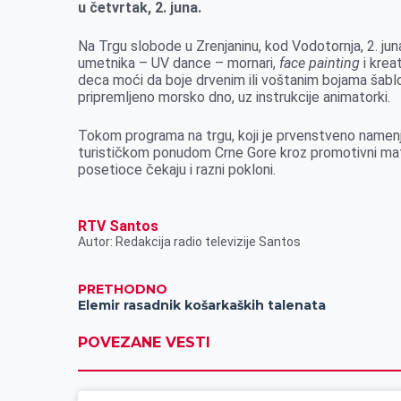
u četvrtak, 2. juna.
k
e
n
p
r
Na Trgu slobode u Zrenjaninu, kod Vodotornja, 2. jun
umetnika – UV dance – mornari,
face painting
i krea
deca moći da boje drvenim ili voštanim bojama šablon
pripremljeno morsko dno, uz instrukcije animatorki.
Tokom programa na trgu, koji je prvenstveno namen
turističkom ponudom Crne Gore kroz promotivni mater
posetioce čekaju i razni pokloni.
RTV Santos
Autor: Redakcija radio televizije Santos
PRETHODNO
Elemir rasadnik košarkaških talenata
POVEZANE VESTI