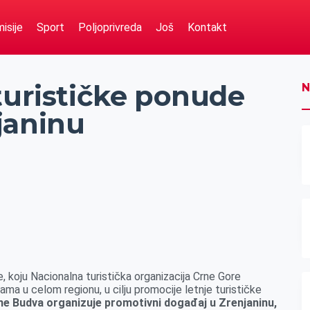
isije
Sport
Poljoprivreda
Još
Kontakt
turističke ponude
N
janinu
 koju Nacionalna turistička organizacija Crne Gore
ijama u celom regionu, u cilju promocije letnje turističke
ine Budva organizuje promotivni događaj u Zrenjaninu,