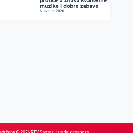
protiče u znaku kvalitetne
muzike i dobre zabave
6. avgust 2026.
adržana © 2026 RTV Santos | Izrada:
dimano.rs