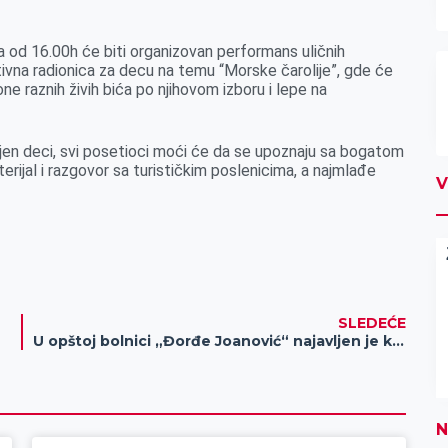
a od 16.00h će biti organizovan performans uličnih
tivna radionica za decu na temu “Morske čarolije”, gde će
e raznih živih bića po njihovom izboru i lepe na
jen deci, svi posetioci moći će da se upoznaju sa bogatom
ijal i razgovor sa turističkim poslenicima, a najmlađe
V
SLEDEĆE
U opštoj bolnici „Đorđe Joanović“ najavljen je kontrolni skrining za starije od 65 godina
N