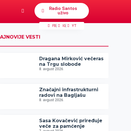
Radio Santos
uživo
FB
IG
YT
AJNOVIJE VESTI
Dragana Mirković večeras
na Trgu slobode
8. avgust 2026.
Značajni infrastrukturni
radovi na Bagljašu
8. avgust 2026.
Sasa Kovačević priređuje
veče za pamćenje