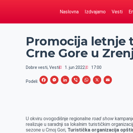
Naslovna
Izdvajamo
Vesti
Em
Promocija letnje 
Crne Gore u Zren
Dobre vesti
,
Vesti
1. jun 2022.
17:00
F
M
L
V
W
X
E
Podeli:
a
e
i
i
h
m
c
s
n
b
a
a
e
s
k
e
t
i
b
e
e
r
s
l
U okviru ovogodišnje regionalne
road show
kampanje,
o
n
d
A
realizuje u saradnji sa lokalnim turističkim organizac
sezone u Crnoj Gori,
o
g
Turistička organizacija opšt
I
p