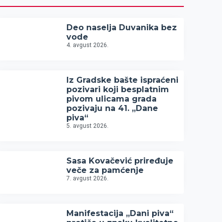
Deo naselja Duvanika bez
vode
4. avgust 2026.
Iz Gradske bašte ispraćeni
pozivari koji besplatnim
pivom ulicama grada
pozivaju na 41. „Dane
piva“
5. avgust 2026.
Sasa Kovačević priređuje
veče za pamćenje
7. avgust 2026.
Manifestacija „Dani piva“