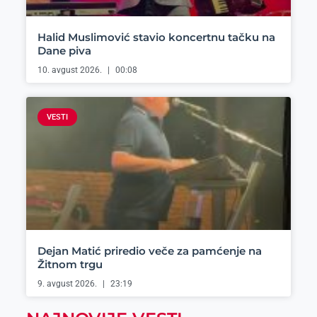
Halid Muslimović stavio koncertnu tačku na
Dane piva
10. avgust 2026.
00:08
VESTI
Dejan Matić priredio veče za pamćenje na
Žitnom trgu
9. avgust 2026.
23:19