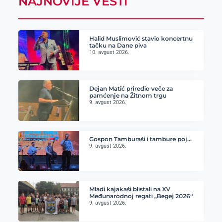
NAJNOVIJE VESTI
Halid Muslimović stavio koncertnu
tačku na Dane piva
10. avgust 2026.
Dejan Matić priredio veče za
pamćenje na Žitnom trgu
9. avgust 2026.
Gospon Tamburaši i tambure poj…
9. avgust 2026.
Mladi kajakaši blistali na XV
Međunarodnoj regati „Begej 2026“
9. avgust 2026.