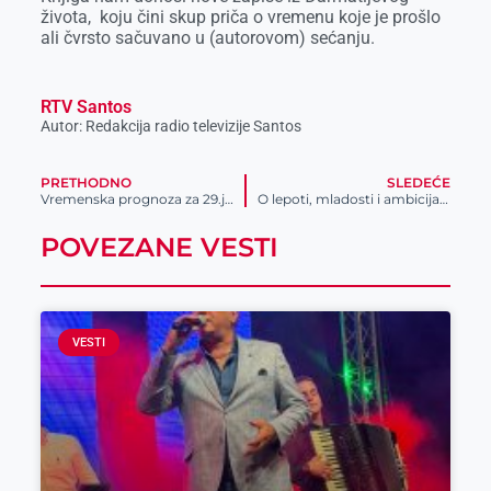
života, koju čini skup priča o vremenu koje je prošlo
ali čvrsto sačuvano u (autorovom) sećanju.
RTV Santos
Autor: Redakcija radio televizije Santos
PRETHODNO
SLEDEĆE
Vremenska prognoza za 29.januar
O lepoti, mladosti i ambicijama u „Vikendici“
POVEZANE VESTI
VESTI