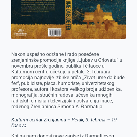
o
g
I
p
k
e
n
p
r
Nakon uspešno održane i rado posećene
zrenjaninske promocije knjige „Ljubav u Orlovatu“ u
novembru prošle godine, publiku i čitaoce u
Kulturnom centru očekuje u petak, 3. februara
promocija najnovije zbirke priča „Život ume da bude
fer“, publiciste, pisca, humoriste, univerzitetskog
profesora, autora i koatora velikog broja udžbenika,
monografija, stručnih radova, učesnika mnogih
radijskih emisija i televizijskih ostvarenja inače,
rođenog Zrenjaninca Šimona A. Đarmatija.
Kulturni centar Zrenjanina – Petak, 3. februar – 19
časova
Knjiga nam donosi nove zapise iz Đarmatijevog