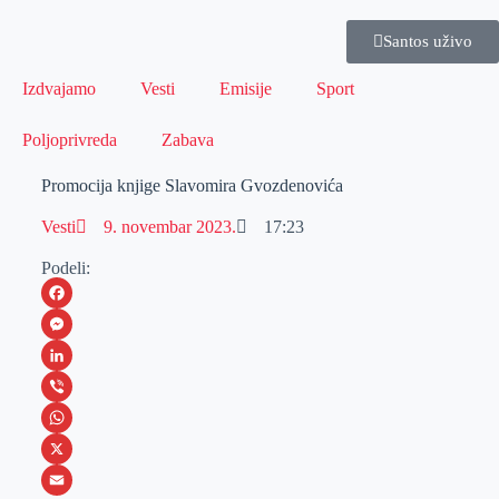
Santos uživo
Izdvajamo
Vesti
Emisije
Sport
Poljoprivreda
Zabava
Promocija knjige Slavomira Gvozdenovića
Vesti
9. novembar 2023.
17:23
Podeli:
F
a
M
c
e
L
e
s
i
V
b
s
n
i
W
o
e
k
b
h
X