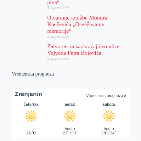
piva“
5. avgust 2026.
Otvaranje izložbe Momira
Kneževića „Osvežavanje
memorije“
5. avgust 2026.
Zatvoren za saobraćaj deo ulice
Vojvode Petra Bojovića
5. avgust 2026.
Vremenska prognoza