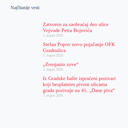
Najčitanije vesti
Zatvoren za saobraćaj deo ulice
Vojvode Petra Bojovića
5. avgust 2026.
Stefan Popov novo pojačanje OFK
Gradnulica
5. avgust 2026.
„Zrenjanin zove“
5. avgust 2026.
Iz Gradske bašte ispraćeni pozivari
koji besplatnim pivom ulicama
grada pozivaju na 41. „Dane piva“
5. avgust 2026.