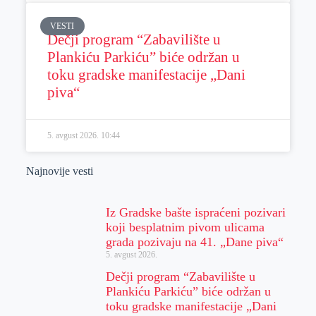
VESTI
Dečji program “Zabavilište u
Plankiću Parkiću” biće održan u
toku gradske manifestacije „Dani
piva“
5. avgust 2026.
10:44
Najnovije vesti
Iz Gradske bašte ispraćeni pozivari
koji besplatnim pivom ulicama
grada pozivaju na 41. „Dane piva“
5. avgust 2026.
Dečji program “Zabavilište u
Plankiću Parkiću” biće održan u
toku gradske manifestacije „Dani