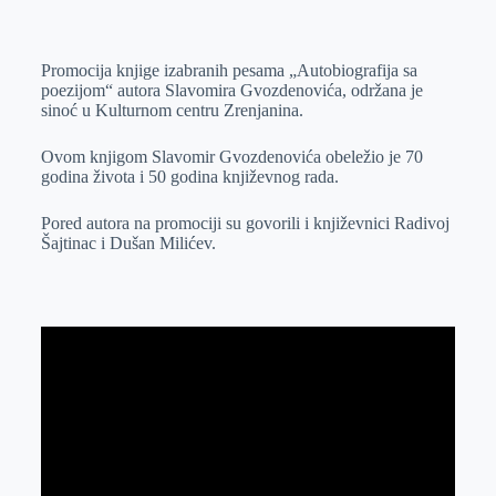
o
n
e
e
a
E
k
g
d
r
t
m
Promocija knjige izabranih pesama „Autobiografija sa
e
I
s
a
poezijom“ autora Slavomira Gvozdenovića, održana je
r
n
A
i
sinoć u Kulturnom centru Zrenjanina.
p
l
Ovom knjigom Slavomir Gvozdenovića obeležio je 70
p
godina života i 50 godina književnog rada.
Pored autora na promociji su govorili i književnici Radivoj
Šajtinac i Dušan Milićev.