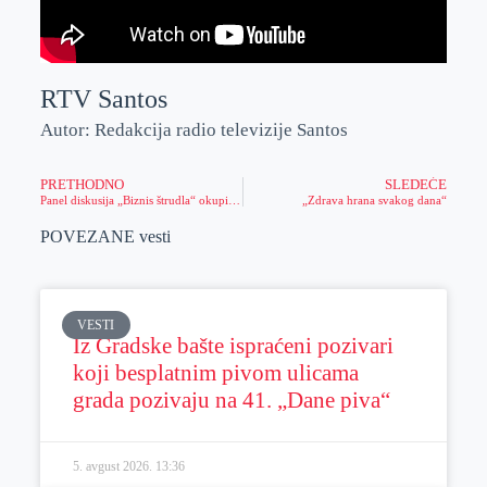
RTV Santos
Autor: Redakcija radio televizije Santos
PRETHODNO
SLEDEĆE
Panel diskusija „Biznis štrudla“ okupila brojne preduzetnike i privrednike
„Zdrava hrana svakog dana“
POVEZANE vesti
VESTI
Iz Gradske bašte ispraćeni pozivari
koji besplatnim pivom ulicama
grada pozivaju na 41. „Dane piva“
5. avgust 2026.
13:36