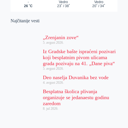
Najčitanije vesti
„Zrenjanin zove“
5. avgust 2026.
Iz Gradske bašte ispraćeni pozivari
koji besplatnim pivom ulicama
grada pozivaju na 41. „Dane piva“
5. avgust 2026.
Deo naselja Duvanika bez vode
4. avgust 2026.
Besplatna školica plivanja
organizuje se jedanaestu godinu
zaredom
8. jul 2026.