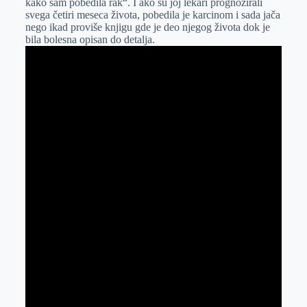
kako sam pobedila rak“. I ako su joj lekari prognozirali
e
I
s
a
svega četiri meseca života, pobedila je karcinom i sada jača
r
n
A
i
nego ikad proviše knjigu gde je deo njegog života dok je
bila bolesna opisan do detalja.
p
l
p