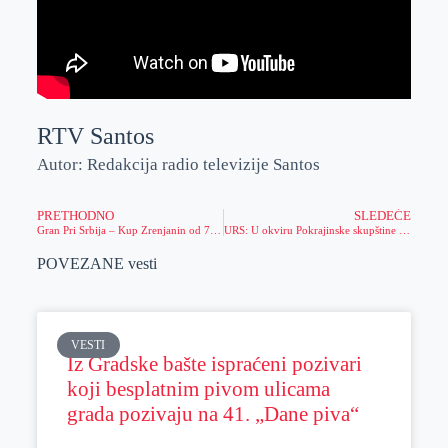
RTV Santos
Autor: Redakcija radio televizije Santos
PRETHODNO
SLEDEĆE
Gran Pri Srbija – Kup Zrenjanin od 7. do 10. novembra na gradskom bazenu
URS: U okviru Pokrajinske skupštine formirati Veće vojvođanskih oblasti
POVEZANE vesti
VESTI
Iz Gradske bašte ispraćeni pozivari
koji besplatnim pivom ulicama
grada pozivaju na 41. „Dane piva“