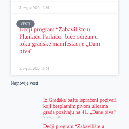
5. avgust 2026.
13:36
VESTI
Dečji program “Zabavilište u
Plankiću Parkiću” biće održan u
toku gradske manifestacije „Dani
piva“
5. avgust 2026.
10:44
Najnovije vesti
Iz Gradske bašte ispraćeni pozivari
koji besplatnim pivom ulicama
grada pozivaju na 41. „Dane piva“
5. avgust 2026.
Dečji program “Zabavilište u