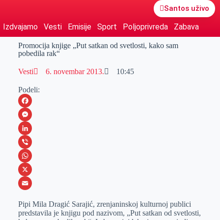
Santos uživo
Izdvajamo
Vesti
Emisije
Sport
Poljoprivreda
Zabava
Promocija knjige „Put satkan od svetlosti, kako sam
pobedila rak“
Vesti
6. novembar 2013.
10:45
Podeli:
F
a
M
c
e
L
e
s
i
V
b
s
n
i
W
o
e
k
b
h
X
o
n
e
e
a
E
Pipi Mila Dragić Sarajić, zrenjaninskoj kulturnoj publici
k
g
d
r
t
m
predstavila je knjigu pod nazivom, „Put satkan od svetlosti,