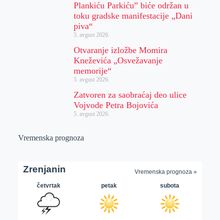
Plankiću Parkiću” biće održan u
toku gradske manifestacije „Dani
piva“
5. avgust 2026.
Otvaranje izložbe Momira
Kneževića „Osvežavanje
memorije“
5. avgust 2026.
Zatvoren za saobraćaj deo ulice
Vojvode Petra Bojovića
5. avgust 2026.
Vremenska prognoza