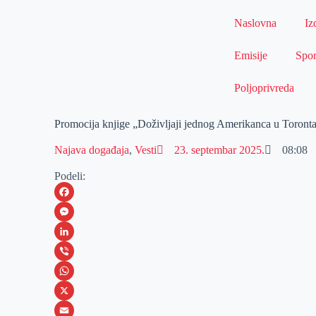
Naslovna
Iz
Emisije
Spor
Poljoprivreda
Promocija knjige „Doživljaji jednog Amerikanca u Toronta
Najava događaja
,
Vesti
23. septembar 2025.
08:08
Podeli:
F
a
M
c
e
L
e
s
i
V
b
s
n
i
W
o
e
k
b
h
X