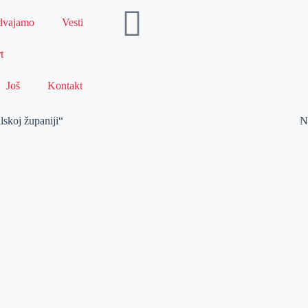
dvajamo
Vesti
t
Još
Kontakt
lskoj županiji“
N