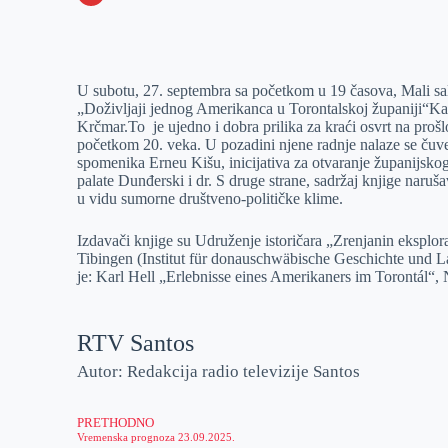
o
n
e
e
a
E
k
g
d
r
t
m
e
I
s
a
U subotu, 27. septembra sa početkom u 19 časova, Mali s
r
n
A
i
„Doživlјaji jednog Amerikanca u Torontalskoj županiji“Karl
Krčmar.To je ujedno i dobra prilika za kraći osvrt na prošlo
p
l
početkom 20. veka. U pozadini njene radnje nalaze se čuv
p
spomenika Erneu Kišu, inicijativa za otvaranje županijskog
palate Dunđerski i dr. S druge strane, sadržaj knjige naruš
u vidu sumorne društveno-političke klime.
Izdavači knjige su Udruženje istoričara „Zrenjanin eksplorat
Tibingen (Institut für donauschwäbische Geschichte und 
je: Karl Hell „Erlebnisse eines Amerikaners im Torontál“
RTV Santos
Autor: Redakcija radio televizije Santos
PRETHODNO
Vremenska prognoza 23.09.2025.