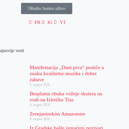
Radio Santos uživo
FB
IG
YT
ajnovije vesti
Manifestacija „Dani piva“ protiče u
znaku kvalitetne muzike i dobre
zabave
6. avgust 2026.
Besplatna obuka vožnje skutera na
vodi na Izletištu Tisa
6. avgust 2026.
Zrenjaninskim Amazonom
6. avgust 2026.
Iz Gradske bašte ispraćeni pozivari