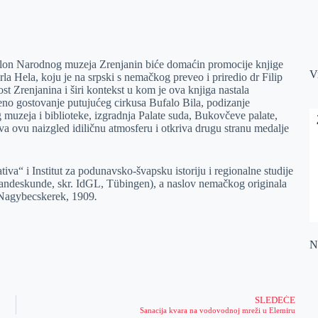
alon Narodnog muzeja Zrenjanin biće domaćin promocije knjige
V
a Hela, koju je na srpski s nemačkog preveo i priredio dr Filip
st Zrenjanina i širi kontekst u kom je ova knjiga nastala
eno gostovanje putujućeg cirkusa Bufalo Bila, podizanje
 muzeja i biblioteke, izgradnja Palate suda, Bukovčeve palate,
ava ovu naizgled idiličnu atmosferu i otkriva drugu stranu medalјe
iva“ i Institut za podunavsko-švapsku istoriju i regionalne studije
Landeskunde, skr. IdGL, Tübingen), a naslov nemačkog originala
, Nagybecskerek, 1909
.
Na
SLEDEĆE
Sanacija kvara na vodovodnoj mreži u Elemiru