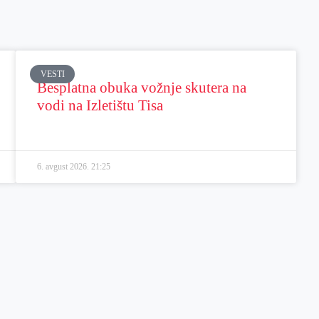
VESTI
Besplatna obuka vožnje skutera na
vodi na Izletištu Tisa
6. avgust 2026.
21:25