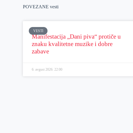
POVEZANE vesti
VESTI
Manifestacija „Dani piva“ protiče u
znaku kvalitetne muzike i dobre
zabave
6. avgust 2026.
22:00