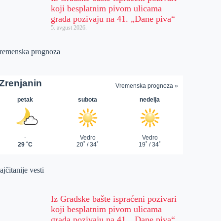
koji besplatnim pivom ulicama
grada pozivaju na 41. „Dane piva“
5. avgust 2026.
remenska prognoza
jčitanije vesti
Iz Gradske bašte ispraćeni pozivari
koji besplatnim pivom ulicama
grada pozivaju na 41. „Dane piva“