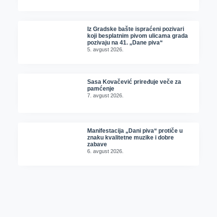
Iz Gradske bašte ispraćeni pozivari
koji besplatnim pivom ulicama grada
pozivaju na 41. „Dane piva“
5. avgust 2026.
Sasa Kovačević priređuje veče za
pamćenje
7. avgust 2026.
Manifestacija „Dani piva“ protiče u
znaku kvalitetne muzike i dobre
zabave
6. avgust 2026.