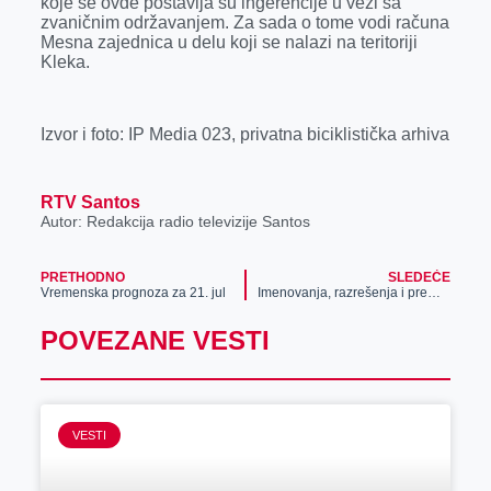
koje se ovde postavlja su ingerencije u vezi sa
zvaničnim održavanjem. Za sada o tome vodi računa
Mesna zajednica u delu koji se nalazi na teritoriji
Kleka.
Izvor i foto: IP Media 023, privatna biciklistička arhiva
RTV Santos
Autor: Redakcija radio televizije Santos
PRETHODNO
SLEDEĆE
Vremenska prognoza za 21. jul
Imenovanja, razrešenja i premeštaji u Zrenjaninskoj biskupiji
POVEZANE VESTI
VESTI