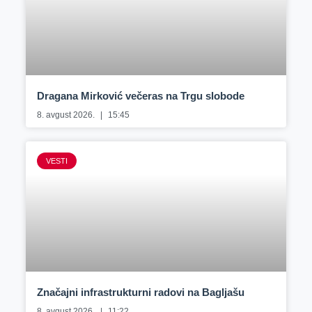
Dragana Mirković večeras na Trgu slobode
8. avgust 2026.
15:45
VESTI
Značajni infrastrukturni radovi na Bagljašu
8. avgust 2026.
11:22