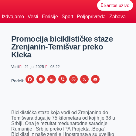
Santos uživo
Izdvajamo
Vesti
Emisije
Sport
Poljoprivreda
Zabava
Promocija biciklističke staze
Zrenjanin-Temišvar preko
Kleka
Vesti
21. jul 2025.
08:22
F
M
L
V
W
X
E
Podeli:
a
e
i
i
h
m
c
s
n
b
a
a
e
s
k
e
t
i
Biciklistička staza koja vodi od Zrenjanina do
b
e
e
r
s
l
Temišvara duga je 75 kilometara od kojih je 38 u
o
n
d
A
Srbiji. Ona je rezultat međunarodne saradnje
Rumunije i Srbije preko IPA Projekta „Bega“.
o
g
I
p
Biciklisti iz naše zemlje i inostranstva su uveliko