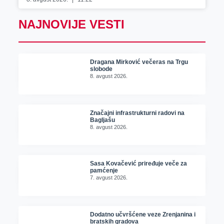
NAJNOVIJE VESTI
Dragana Mirković večeras na Trgu
slobode
8. avgust 2026.
Značajni infrastrukturni radovi na
Bagljašu
8. avgust 2026.
Sasa Kovačević priređuje veče za
pamćenje
7. avgust 2026.
Dodatno učvršćene veze Zrenjanina i
bratskih gradova