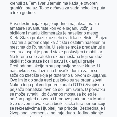
k
e
n
p
krenuli za Temišvar u terminima kada je otvoren
granični prelaz. To se dešava za sada nekoliko puta
r
u toku godine.
Prva destinacija koja je ujedno i najlakša tura za
amatere i avanturiste koji vole laganu vožnju
biciklom i manju kilometražu je naseljeno mesto
Klek. Staza prolazi kroz selo i vidi ka izletištu i Šlajzu
i Marini a potom dalje ka Žitištu i ostalim naseljenim
mestima do Rumunije. U selu se može predahnuti u
centru a usput je pored staze postavljen i mobilijar.
Na terenu smo zatekli i ekipu meštana koji su duž
biciklističke staze kosili travu i uklanjali granje.
Prethodnom akcijom su popravljene sve klupe. U
nastavku se nailazi i na Lovački dom a zatim se
stiže do izletišta koje je doterano u prvom okupljanju.
Ovo im je do sada treći put kako su se organizovali.
Nakon toga put vodi pored kanala DTD i živopisnih
pejzaža banatske ravnice do Temišvara. U povratku
se može svratiti i do čuvenog mosta sa kojeg je
odlčan pogled na vodu i brodove parkirane u Marini.
Sve u svemu ova kraća biciklistička tura perporučuje
se rekreativcima i ljubiteljima prirode. Bezbedna je i
živopisna i vremenski ne traje dugo. Jedino pitanje