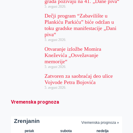
grada pozivaju na 41. „Dane piva“
5. avgust 2026.
Dečji program “Zabavilište u
Plankiću Parkiću” biće održan u
toku gradske manifestacije „Dani
piva“
5. avgust 2026.
Otvaranje izložbe Momira
Kneževića „Osvežavanje
memorije“
5. avgust 2026.
Zatvoren za saobraćaj deo ulice
Vojvode Petra Bojovića
5. avgust 2026.
Vremenska prognoza