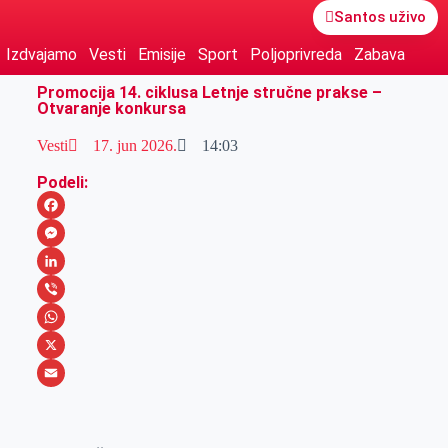
Santos uživo
Izdvajamo
Vesti
Emisije
Sport
Poljoprivreda
Zabava
Promocija 14. ciklusa Letnje stručne prakse –
Otvaranje konkursa
Vesti
17. jun 2026.
14:03
Podeli:
F
a
M
c
e
L
e
s
i
V
b
s
n
i
W
o
e
k
b
h
X
o
n
e
e
a
E
k
g
d
r
t
m