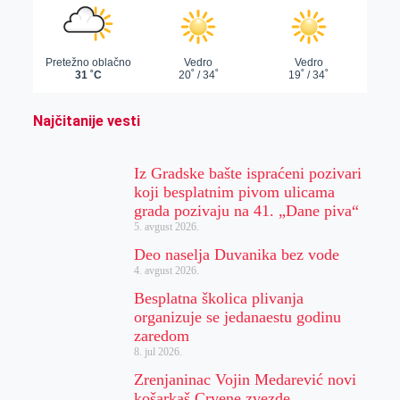
Najčitanije vesti
Iz Gradske bašte ispraćeni pozivari
koji besplatnim pivom ulicama
grada pozivaju na 41. „Dane piva“
5. avgust 2026.
Deo naselja Duvanika bez vode
4. avgust 2026.
Besplatna školica plivanja
organizuje se jedanaestu godinu
zaredom
8. jul 2026.
Zrenjaninac Vojin Medarević novi
košarkaš Crvene zvezde