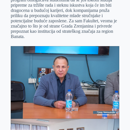
pripreme za tržište rada i steknu iskustva koja će im biti
dragocena u budućoj karijeri, dok kompanijama pruža
priliku da prepoznaju kvalitetne mlade stručnjake i
potencijalne buduće zaposlene. Za sam Fakultet, veoma je
značajno to što je od strane Grada Zrenjanina i privrede
prepoznat kao institucija od strateškog značaja za region
Banata.