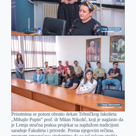
Prisutnima se potom obratio dekan Tehničkog fakulteta
„Mihajlo Pupin“ prof. dr Milan Nikolić, koji je naglasio da
je Letnja stručna praksa projekat sa najdužom tradicijom
saradnje Fakulteta i privrede. Prema njegovim rečima,
program omogućava studentima da se još tokom studija