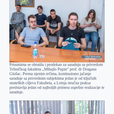
Prisutnima se obratila i prodekan za saradnju sa privredom
Tehničkog fakulteta „Mihajlo Pupin“ prof. dr Dragana
Glušac. Prema njenim rečima, kontinuirano jačanje
saradnje sa privrednim subjektima jedan je od ključnih
strateških ciljeva Fakulteta, a Letnja stručna praksa
predstavlja jedan od najboljih primera uspešne realizacije te
saradnje.