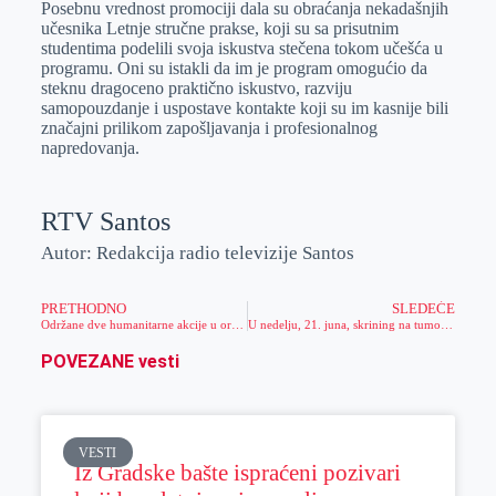
Posebnu vrednost promociji dala su obraćanja nekadašnjih
učesnika Letnje stručne prakse, koji su sa prisutnim
studentima podelili svoja iskustva stečena tokom učešća u
programu. Oni su istakli da im je program omogućio da
steknu dragoceno praktično iskustvo, razviju
samopouzdanje i uspostave kontakte koji su im kasnije bili
značajni prilikom zapošljavanja i profesionalnog
napredovanja.
RTV Santos
Autor: Redakcija radio televizije Santos
PRETHODNO
SLEDEĆE
Održane dve humanitarne akcije u organizaciji Predškolske ustanove Zrenjanin, Kreativnog centra „Dečije carstvo“ i mama Matijinih drugara
U nedelju, 21. juna, skrining na tumore kože u Opštoj bolnici Zrenjanin
POVEZANE vesti
VESTI
Iz Gradske bašte ispraćeni pozivari