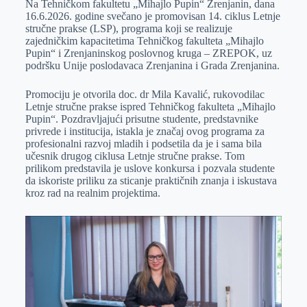
Na Tehničkom fakultetu „Mihajlo Pupin“ Zrenjanin, dana
e
I
s
a
16.6.2026. godine svečano je promovisan 14. ciklus Letnje
r
n
A
i
stručne prakse (LSP), programa koji se realizuje
zajedničkim kapacitetima Tehničkog fakulteta „Mihajlo
p
l
Pupin“ i Zrenjaninskog poslovnog kruga – ZREPOK, uz
p
podršku Unije poslodavaca Zrenjanina i Grada Zrenjanina.
Promociju je otvorila doc. dr Mila Kavalić, rukovodilac
Letnje stručne prakse ispred Tehničkog fakulteta „Mihajlo
Pupin“. Pozdravljajući prisutne studente, predstavnike
privrede i institucija, istakla je značaj ovog programa za
profesionalni razvoj mladih i podsetila da je i sama bila
učesnik drugog ciklusa Letnje stručne prakse. Tom
prilikom predstavila je uslove konkursa i pozvala studente
da iskoriste priliku za sticanje praktičnih znanja i iskustava
kroz rad na realnim projektima.