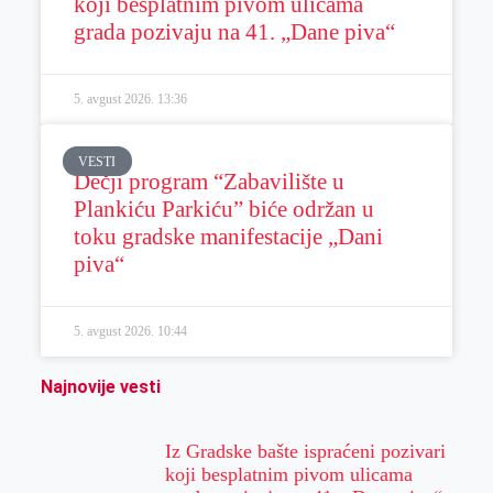
koji besplatnim pivom ulicama
grada pozivaju na 41. „Dane piva“
5. avgust 2026.
13:36
VESTI
Dečji program “Zabavilište u
Plankiću Parkiću” biće održan u
toku gradske manifestacije „Dani
piva“
5. avgust 2026.
10:44
Najnovije vesti
Iz Gradske bašte ispraćeni pozivari
koji besplatnim pivom ulicama