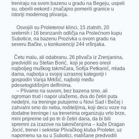
treniraju na svom bazenu u gradu na Begeju, uspeli
r
su, oborili eekord i značajno pomerili granice u
istoriji modernog plivanja.
Osvojili su Proleterovi klinci, 15 zlatnih, 20
srebrnih i 16 bronzanih odličja na Prolećnom kupu
Subotice, na bazenu Prozivka u ovom gradu na
severu Bačke, u konkurenciji 244 vršnjaka.
Četu malu, ali odabranu, 26 plivača iz Zrenjanina,
predvidili su Stefan Borić, koji je poneo oreol
najboljeg muškog takmičara, Sofija Petkanić, mlada
dama, najbolja u svojoj uzrasnoj kategoriji i
gospodin Vanja Mrkšić, najbolji među
pdesetogidišnjim delfinima.
– Plivamo na suvom, bez bazena smo, ali
ogroman trud i napor ulažemo, dva do četiri puta
nedeljni, na treninge putujemo u Novi Sad i Bečej i
zahvalni smo do neba, roditeljima, koji decu voze na
dodatne treninge i sa trenerima organizuju vrlo brze,
mini pripreme od po tri ili četiri dana, da bi bili
spremni za izazove na takmičenjima – kaže Dragan
Jocić, trener i sekretar Plivačkog kluba Proleter, uz
napomenu sa su u Subotici, mališane predvodili