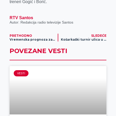
treneri Gogić i Borić.
RTV Santos
Autor: Redakcija radio televizije Santos
PRETHODNO
SLEDEĆE
Vremenska prognoza za 15. maj
Košarkaški turnir ulica u Žitištu
POVEZANE VESTI
VESTI