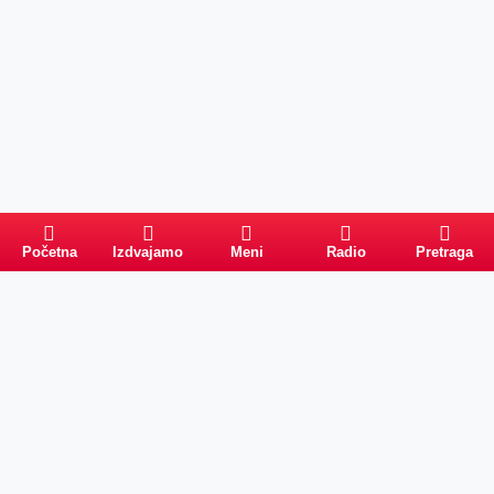
Početna
Izdvajamo
Meni
Radio
Pretraga
Pretraga
Kategorije