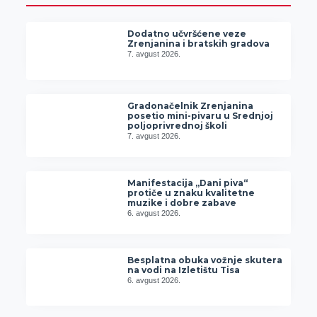
Dodatno učvršćene veze
Zrenjanina i bratskih gradova
7. avgust 2026.
Gradonačelnik Zrenjanina
posetio mini-pivaru u Srednjoj
poljoprivrednoj školi
7. avgust 2026.
Manifestacija „Dani piva“
protiče u znaku kvalitetne
muzike i dobre zabave
6. avgust 2026.
Besplatna obuka vožnje skutera
na vodi na Izletištu Tisa
6. avgust 2026.