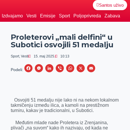
Santos uživo
Izdvajamo
Vesti
Emisije
Sport
Poljoprivreda
Zabava
Proleterovi „mali delfini“ u
Subotici osvojili 51 medalju
Sport
,
Vesti
15. maj 2025.
10:13
F
M
L
V
W
X
E
Podeli:
a
e
i
i
h
m
c
s
n
b
a
a
e
s
k
e
t
i
Osvojiti 51 medalju nije lako ni na nekom lokalnom
b
e
e
r
s
l
takmičenju između ilica, a kamoli na prestižnom
o
n
d
A
turniru, kakav je tradicionalni, u Subotici.
o
g
I
p
Međutim mlade nade Proletera iz Zrenjanina,
k
e
n
p
plivači „na suvom“ kako ih nazivaju, od kada ne