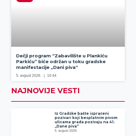
Dečji program “Zabavilište u Plankiću
Parkiću” biće održan u toku gradske
manifestacije „Dani piva“
5. avgust 2026.
10:44
NAJNOVIJE VESTI
Iz Gradske bašte ispraćeni
pozivari koji besplatnim pivom
ulicama grada pozivaju na 41.
„Dane piva“
5. avgust 2026.