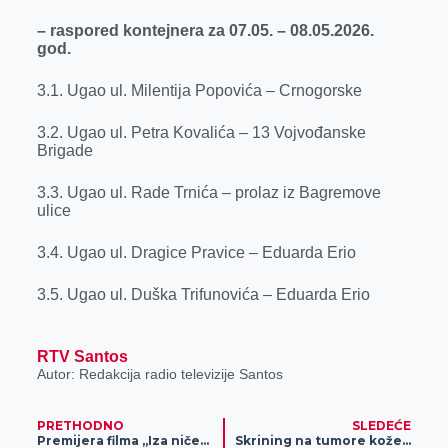
– raspored kontejnera za 07.05. – 08.05.2026.
god.
3.1. Ugao ul. Milentija Popovića – Crnogorske
3.2. Ugao ul. Petra Kovalića – 13 Vojvođanske
Brigade
3.3. Ugao ul. Rade Trnića – prolaz iz Bagremove
ulice
3.4. Ugao ul. Dragice Pravice – Eduarda Erio
3.5. Ugao ul. Duška Trifunovića – Eduarda Erio
RTV Santos
Autor: Redakcija radio televizije Santos
PRETHODNO
SLEDEĆE
Premijera filma „Iza ničeg 4“ snimanog u Zrenjaninu
Skrining na tumore kože biće održan u Opštoj bolnici „Đorđe Joanović“