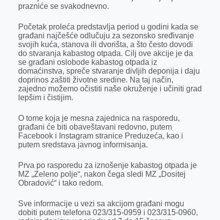
k
e
n
p
prazniće se svakodnevno.
r
Početak proleća predstavlja period u godini kada se
građani najčešće odlučuju za sezonsko sređivanje
svojih kuća, stanova ili dvorišta, a što često dovodi
do stvaranja kabastog otpada. Cilj ove akcije je da
se građani oslobode kabastog otpada iz
domaćinstva, spreče stvaranje divljih deponija i daju
doprinos zaštiti životne sredine. Na taj način,
zajedno možemo očistiti naše okruženje i učiniti grad
lepšim i čistijim.
O tome koja je mesna zajednica na rasporedu,
građani će biti obaveštavani redovno, putem
Facebook i Instagram stranice Preduzeća, kao i
putem sredstava javnog informisanja.
Prva po rasporedu za iznošenje kabastog otpada je
MZ „Zeleno polje“, nakon čega sledi MZ „Dositej
Obradović“ i tako redom.
Sve informacije u vezi sa akcijom građani mogu
dobiti putem telefona 023/315-0959 i 023/315-0960,