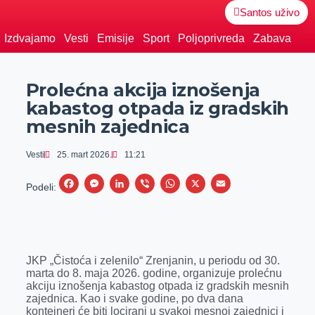
Santos uživo
Izdvajamo
Vesti
Emisije
Sport
Poljoprivreda
Zabava
Prolećna akcija iznošenja
kabastog otpada iz gradskih
mesnih zajednica
Vesti
25. mart 2026.
11:21
F
M
L
V
W
X
E
Podeli:
a
e
i
i
h
m
c
s
n
b
a
a
e
s
k
e
t
i
JKP „Čistoća i zelenilo“ Zrenjanin, u periodu od 30.
b
e
e
r
s
l
marta do 8. maja 2026. godine, organizuje prolećnu
o
n
d
A
akciju iznošenja kabastog otpada iz gradskih mesnih
zajednica. Kao i svake godine, po dva dana
o
g
I
p
kontejneri će biti locirani u svakoj mesnoj zajednici i