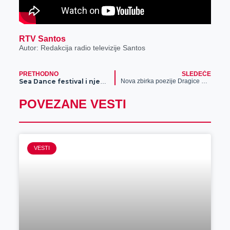
RTV Santos
Autor: Redakcija radio televizije Santos
PRETHODNO
SLEDEĆE
Nova zbirka poezije Dragice Stojanović u izdanju Gradske narodne biblioteke “Žarko Zrenjanin”
:
Mu
Sea Dance festival i njegovi izvođači poslali jasnu poruku
POVEZANE VESTI
VESTI