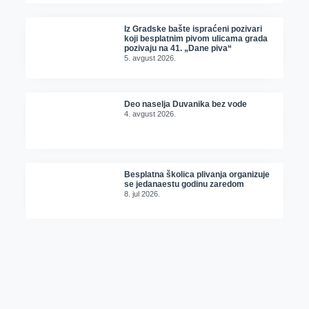
Iz Gradske bašte ispraćeni pozivari
koji besplatnim pivom ulicama grada
pozivaju na 41. „Dane piva“
5. avgust 2026.
Deo naselja Duvanika bez vode
4. avgust 2026.
Besplatna školica plivanja organizuje
se jedanaestu godinu zaredom
8. jul 2026.