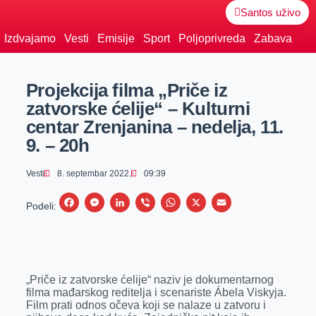
Santos uživo
Izdvajamo
Vesti
Emisije
Sport
Poljoprivreda
Zabava
Projekcija filma „Priče iz
zatvorske ćelije“ – Kulturni
centar Zrenjanina – nedelja, 11.
9. – 20h
Vesti
8. septembar 2022.
09:39
F
M
L
V
W
X
E
Podeli:
a
e
i
i
h
m
c
s
n
b
a
a
e
s
k
e
t
i
„Priče iz zatvorske ćelije“ naziv je dokumentarnog
b
e
e
r
s
l
filma mađarskog reditelja i scenariste Ábela Viskyja.
o
n
d
A
Film prati odnos očeva koji se nalaze u zatvoru i