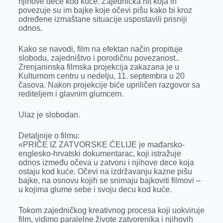
njihove dece kod kuće. Zajednička nit koja ih
o
g
I
p
povezuje su im bajke koje očevi pišu kako bi kroz
k
e
n
p
određene izmaštane situacije uspostavili prisniji
odnos.
r
Kako se navodi, film na efektan način propituje
slobodu, zajedništvo i porodičnu povezanost..
Zrenjaninska filmska projekcija zakazana je u
Kulturnom centru u nedelju, 11. septembra u 20
časova. Nakon projekcije biće upriličen razgovor sa
rediteljem i glavnim glumcem.
Ulaz je slobodan.
Detaljnije o filmu:
«PRIČE IZ ZATVORSKE ĆELIJE je mađarsko-
englesko-hrvatski dokumentarac, koji istražuje
odnos između očeva u zatvoru i njihove dece koja
ostaju kod kuće. Očevi na izdržavanju kazne pišu
bajke, na osnovu kojih se snimaju bajkoviti filmovi –
u kojima glume sebe i svoju decu kod kuće.
Tokom zajedničkog kreativnog procesa koji uokviruje
film, vidimo paralelne živote zatvorenika i njihovih