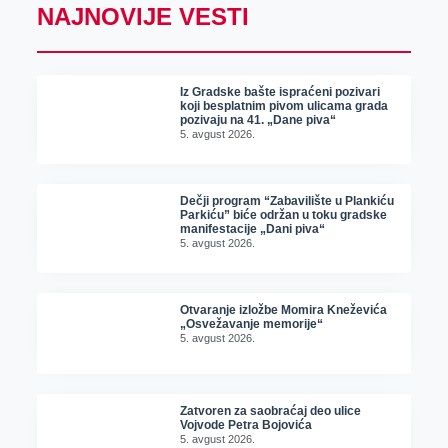
NAJNOVIJE VESTI
Iz Gradske bašte ispraćeni pozivari
koji besplatnim pivom ulicama grada
pozivaju na 41. „Dane piva“
5. avgust 2026.
Dečji program “Zabavilište u Plankiću
Parkiću” biće održan u toku gradske
manifestacije „Dani piva“
5. avgust 2026.
Otvaranje izložbe Momira Kneževića
„Osvežavanje memorije“
5. avgust 2026.
Zatvoren za saobraćaj deo ulice
Vojvode Petra Bojovića
5. avgust 2026.