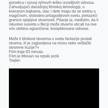
porodica i razvoj njihovih teško izvodljivih odnosa.
Zahvaljujući današnjoj filmskoj tehnologiji, u
kreiranim bajkama, otac i dete mogu da se sretnu u
magičnom, slobodno prilagodljivom svetu, prelazeći
granice opipljive stvarnosti. Pitanje je, međutim, da li
iskustvo susreta u fikciji može stvarno uticati na ove
vrlo striktno ograničene, komplikovane odnose.
Može li bliskost stvorena u svetu fantazije postati
stvarna, ili je zaglavljena na nivou neke veštački
stvorene iluzije?»
Film traje 83 minuta.
Film je titlovan na srpski jezik
Trejler: