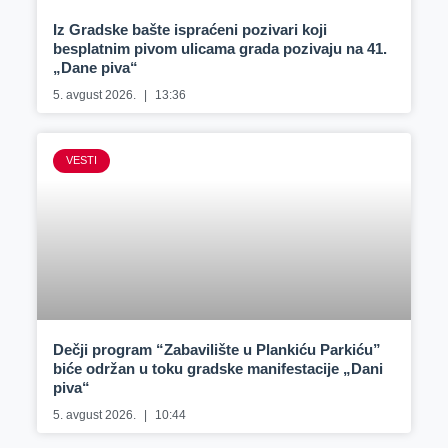
Iz Gradske bašte ispraćeni pozivari koji
besplatnim pivom ulicama grada pozivaju na 41.
„Dane piva“
5. avgust 2026.
13:36
VESTI
Dečji program “Zabavilište u Plankiću Parkiću”
biće održan u toku gradske manifestacije „Dani
piva“
5. avgust 2026.
10:44