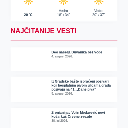
NAJČITANIJE VESTI
Deo naselja Duvanika bez vode
4. avgust 2026.
Iz Gradske bašte ispraćeni pozivari
koji besplatnim pivom ulicama grada
pozivaju na 41. „Dane piva“
5. avgust 2026.
Zrenjaninac Vojin Medarević novi
košarkaš Crvene zvezde
30. jul 2026.