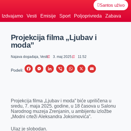
Santos uživo
Izdvajamo
Vesti
Emisije
Sport
Poljoprivreda
Zabava
Projekcija filma „Ljubav i
moda”
Najava događaja
,
Vesti
3. maj 2025.
11:52
F
M
L
V
W
X
E
Podeli:
a
e
i
i
h
m
c
s
n
b
a
a
e
s
k
e
t
i
Projekcija filma „Ljubav i moda” biće upriličena u
b
e
e
r
s
l
sredu, 7. maja 2025. godine, u 18 časova u Salonu
o
n
d
A
Narodnog muzeja Zrenjanin, u ambijentu izložbe
„Modni crteži Aleksandra Joksimovića”.
o
g
I
p
k
e
n
p
Ulaz je slobodan.