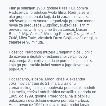
r
Film je snimljen 1960. godine u režiji Ljubomira
Radičevića i produkciji Avala filma. Radnja se vrti
oko grupe studenata koji, da bi zaradili novac za
održavanje aero-smotre, organizuju program modne
revije za preduzeće „Jugošik”, služeći se i sitnim
prevarama. U filmu glume Beba Lončar, Dušan
Bulajić, Mija Aleksić, Miodrag Petrović Čkalja, Miloš
Žutić, Mića Tatić, Vlastimir Đuza Stojiljković i drugi, a
trajanje je 90 minuta.
Posetioci Narodnog muzeja Zrenjanin biće u prilici
da uživaju u digitalno-restauriranoj verziji ovog
ostvarenja. Zanimljivo je da je pored filma i muzika
koja ga prati stekla kultni status u jugoslovenskoj
pop-kulturi.
Podsećamo, izložba „Modni crteži Aleksandra
Joksimovića” traje do 21. maja u Salonu
zrenaninskog muzeja i obuhvata pedesetak modnih
ilustracija, crteža i radnih skica nastalih u periodu od
1965. do 1999. godine. Pored toga, na izložbi su
prikazana i dva Joksimovićeva portreta – crteža.
Autor prvog (iz 1966) je slavni ruski modni kreator