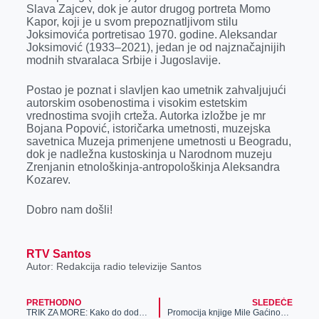
Slava Zajcev, dok je autor drugog portreta Momo
Kapor, koji je u svom prepoznatljivom stilu
Joksimovića portretisao 1970. godine. Aleksandar
Joksimović (1933–2021), jedan je od najznačajnijih
modnih stvaralaca Srbije i Jugoslavije.
Postao je poznat i slavljen kao umetnik zahvaljujući
autorskim osobenostima i visokim estetskim
vrednostima svojih crteža. Autorka izložbe je mr
Bojana Popović, istoričarka umetnosti, muzejska
savetnica Muzeja primenjene umetnosti u Beogradu,
dok je nadležna kustoskinja u Narodnom muzeju
Zrenjanin etnološkinja-antropološkinja Aleksandra
Kozarev.
Dobro nam došli!
RTV Santos
Autor: Redakcija radio televizije Santos
PRETHODNO
SLEDEĆE
TRIK ZA MORE: Kako do dodatnog budžeta za letovanje?
Promocija knjige Mile Gaćinović Stašević „Razmišljanja o životu“