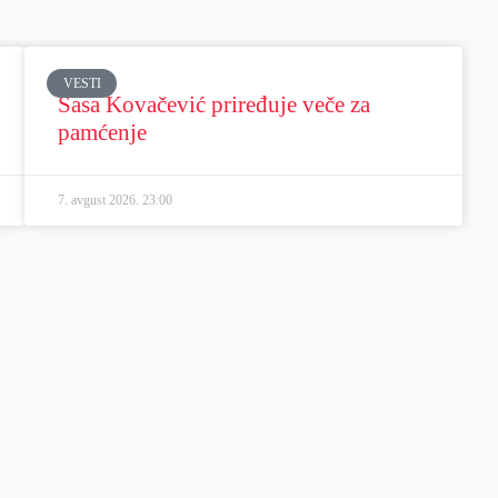
VESTI
Sasa Kovačević priređuje veče za
pamćenje
7. avgust 2026.
23:00