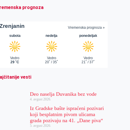
remenska prognoza
ajčitanije vesti
Deo naselja Duvanika bez vode
4. avgust 2026.
Iz Gradske bašte ispraćeni pozivari
koji besplatnim pivom ulicama
grada pozivaju na 41. „Dane piva“
5. avgust 2026.