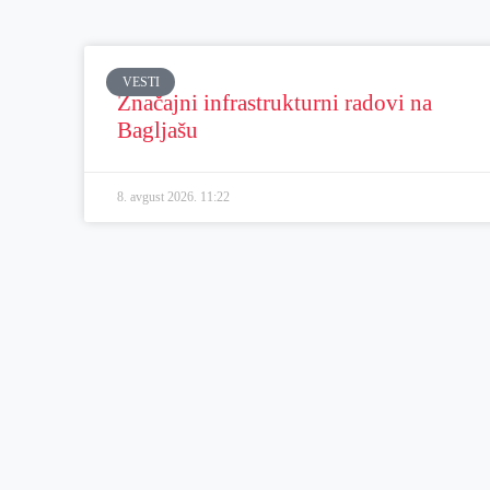
VESTI
Značajni infrastrukturni radovi na
Bagljašu
8. avgust 2026.
11:22