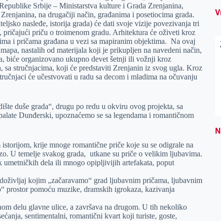
 Republike Srbije – Ministarstva kulture i Grada Zrenjanina,
V
 Zrenjanina, na drugačiji način, građanima i posetiocima grada.
eljsko nasleđe, istorija grada) će dati svoje vizije povezivanja tri
 pričajući priču o troimenom gradu. Arhitektura će oživeti kroz
stima i pričama građana u vezi sa mapiranim objektima. Na ovaj
mapa, nastalih od materijala koji je prikupljen na navedeni način,
a, biće organizovano ukupno devet šetnji ili vožnji kroz
da, sa stručnjacima, koji će predstaviti Zrenjanin iz svog ugla. Kroz
stručnjaci će učestvovati u radu sa decom i mladima na očuvanju
ište duše grada“, drugu po redu u okviru ovog projekta, sa
 palate Dunđerski, upoznaćemo se sa legendama i romantičnom
N
istorijom, krije mnoge romantične priče koje su se odigrale na
rzo. U temelje svakog grada, utkane su priče o velikim ljubavima.
k umetničkih dela ili mnogo opipljivijih artefakata, poput
doživljaj kojim „začaravamo“ grad ljubavnim pričama, ljubavnim
 prostor pomoću muzike, dramskih igrokaza, kazivanja
dnom delu glavne ulice, a završava na drugom. U tih nekoliko
ećanja, sentimentalni, romantični kvart koji turiste, goste,