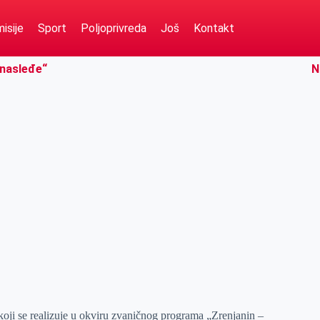
isije
Sport
Poljoprivreda
Još
Kontakt
 nasleđe“
N
koji se realizuje u okviru zvaničnog programa „Zrenjanin –