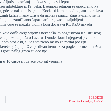
već ljudska osećanja, kakva su ljubav i lepota.
biser arhitekture iz 19. veka. Laganom šetnjom se upućujemo ka
ća, gde se nalazi puls grada. Кockasti kamen pod nogama odražava
ližnjih kafića mame turiste da naprave pauzu. Zaustavićemo se na
nji, i tu zamišljamo šapat starih trgovaca i zaljubljenih
konima čuje se muzika violina koja dočarava КORZO nekada
a koje odiše elegancijom i nekadašnjim bogatstvom industrijskog
ašene prozore, priča o Lazaru Dunđerskom i njegovoj pivari budi
hom prošlosti, ali je i savršeno mesto za recital poeziju.
erečkoj ćupriji. Ovo je divan trenutak za pogled, osmeh, možda
i i gosti našeg grada su deo nje.
om u 10 časova
i trajaće oko sat vremena
SLEDEĆE
Pozorišna komedija „Anđela“