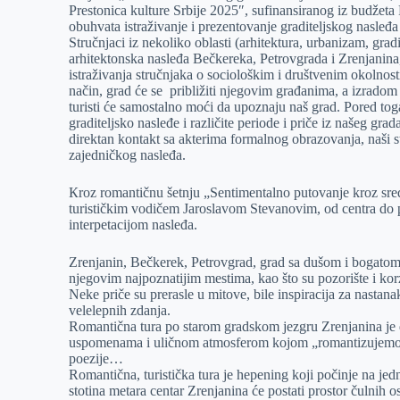
Prestonica kulture Srbije 2025″, sufinansiranog iz budžeta
r
n
A
i
obuhvata istraživanje i prezentovanje graditeljskog nasleđa
Stručnjaci iz nekoliko oblasti (arhitektura, urbanizam, gradit
p
l
arhitektonska nasleđa Bečkereka, Petrovgrada i Zrenjanina,
p
istraživanja stručnjaka o sociološkim i društvenim okolno
način, grad će se približiti njegovim građanima, a izradom 
turisti će samostalno moći da upoznaju naš grad. Pored tog
graditeljsko nasleđe i različite periode i priče iz našeg gra
direktan kontakt sa akterima formalnog obrazovanja, naši 
zajedničkog nasleđa.
Кroz romantičnu šetnju „Sentimentalno putovanje kroz sred
turističkim vodičem Jaroslavom Stevanovim, od centra do
interpetacijom nasleđa.
Zrenjanin, Bečkerek, Petrovgrad, grad sa dušom i bogatom 
njegovim najpoznatijim mestima, kao što su pozorište i ko
Neke priče su prerasle u mitove, bile inspiracija za nastana
velelepnih zdanja.
Romantična tura po starom gradskom jezgru Zrenjanina je 
uspomenama i uličnom atmosferom kojom „romantizujemo“
poezije…
Romantična, turistička tura je hepening koji počinje na je
stotina metara centar Zrenjanina će postati prostor čulnih os