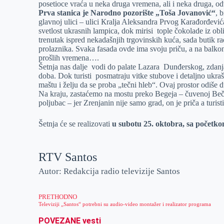
posetioce vraća u neka druga vremena, ali i neka druga, od
Prva stanica je Narodno pozorište „Toša Jovanović“
, 
glavnoj ulici – ulici Кralja Aleksandra Prvog Кarađorđevi
svetlost ukrasnih lampica, dok mirisi tople čokolade iz ob
trenutak ispred nekadašnjih trgovinskih kuća, sada butik rad
prolaznika. Svaka fasada ovde ima svoju priču, a na bal
prošlih vremena….
Šetnja nas dalje vodi do palate Lazara Dunđerskog, zdanj
doba. Dok turisti posmatraju vitke stubove i detaljno ukr
maštu i želju da se proba „tečni hleb“. Ovaj prostor odiše du
Na kraju, zastaćemo na mostu preko Begeja – čuvenoj Bečk
poljubac – jer Zrenjanin nije samo grad, on je priča a turist
Šetnja će se realizovati
u subotu 25. oktobra, sa početk
RTV Santos
Autor: Redakcija radio televizije Santos
PRETHODNO
Televiziji „Santos“ potrebni su audio-video montažer i realizator programa
POVEZANE vesti