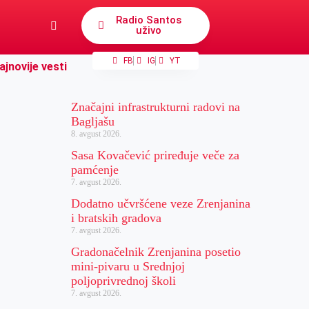
Radio Santos
uživo
FB
IG
YT
ajnovije vesti
Značajni infrastrukturni radovi na
Bagljašu
8. avgust 2026.
Sasa Kovačević priređuje veče za
pamćenje
7. avgust 2026.
Dodatno učvršćene veze Zrenjanina
i bratskih gradova
7. avgust 2026.
Gradonačelnik Zrenjanina posetio
mini-pivaru u Srednjoj
poljoprivrednoj školi
7. avgust 2026.