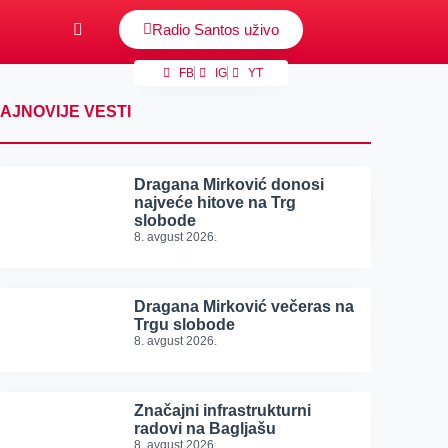
Radio Santos uživo
FB
IG
YT
AJNOVIJE VESTI
Dragana Mirković donosi
najveće hitove na Trg
slobode
8. avgust 2026.
Dragana Mirković večeras na
Trgu slobode
8. avgust 2026.
Značajni infrastrukturni
radovi na Bagljašu
8. avgust 2026.