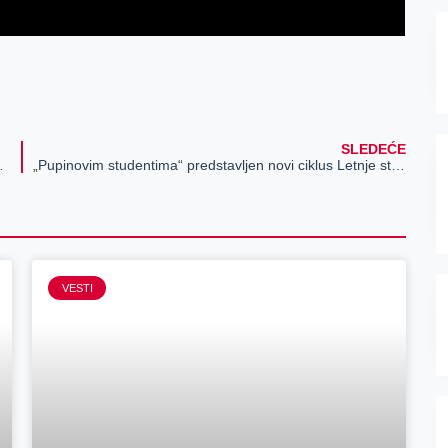
SLEDEĆE
 FREEBETOVA SVAKOG DANA!
„Pupinovim studentima“ predstavljen novi ciklus Letnje stručne prakse
VESTI