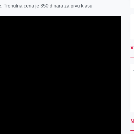
. Trenutna cena je 350 dinara za prvu klasu.
V
N