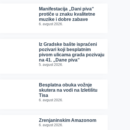
Manifestacija „Dani piva“
protiče u znaku kvalitetne
muzike i dobre zabave
6. avgust 2026.
Iz Gradske bašte ispraćeni
pozivari koji besplatnim
pivom ulicama grada pozivaju
na 41. „Dane piva“
5. avgust 2026.
Besplatna obuka vožnje
skutera na vodi na Izletištu
Tisa
6. avgust 2026.
Zrenjaninskim Amazonom
6. avgust 2026.