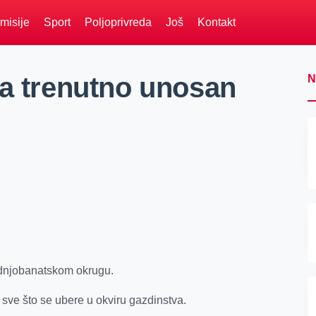
misije
Sport
Poljoprivreda
Još
Kontakt
ja trenutno unosan
N
ednjobanatskom okrugu.
sve što se ubere u okviru gazdinstva.