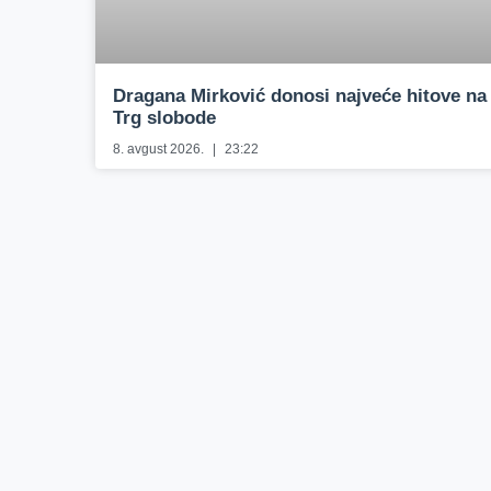
Dragana Mirković donosi najveće hitove na
Trg slobode
8. avgust 2026.
23:22