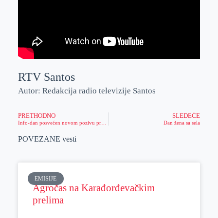
RTV Santos
Autor: Redakcija radio televizije Santos
PRETHODNO
SLEDEĆE
Info-dan posvećen novom pozivu programa prekogranične saradnje Rumunija – Srbija
Dan žena sa sela
POVEZANE vesti
EMISIJE
Agročas na Karađorđevačkim
prelima