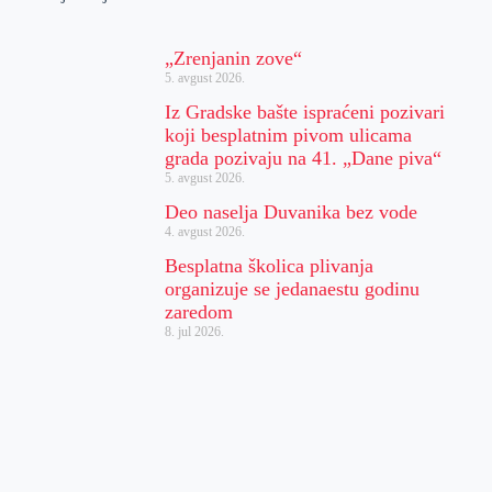
„Zrenjanin zove“
5. avgust 2026.
Iz Gradske bašte ispraćeni pozivari
koji besplatnim pivom ulicama
grada pozivaju na 41. „Dane piva“
5. avgust 2026.
Deo naselja Duvanika bez vode
4. avgust 2026.
Besplatna školica plivanja
organizuje se jedanaestu godinu
zaredom
8. jul 2026.