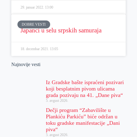
29. januar 2022.
13:00
DOBRE VESTI
Japanci u selu srpskih samuraja
18. decembar 2021.
13:05
Najnovije vesti
Iz Gradske bašte ispraćeni pozivari
koji besplatnim pivom ulicama
grada pozivaju na 41. „Dane piva“
5. avgust 2026.
Dečji program “Zabavilište u
Plankiću Parkiću” biće održan u
toku gradske manifestacije „Dani
piva“
5. avgust 2026.