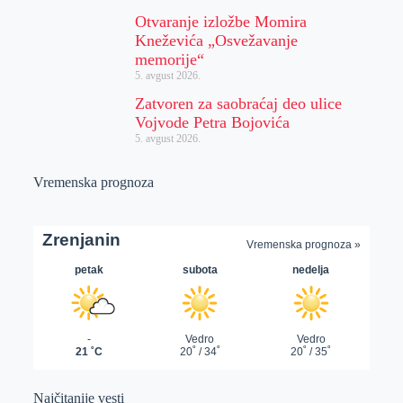
Otvaranje izložbe Momira
Kneževića „Osvežavanje
memorije“
5. avgust 2026.
Zatvoren za saobraćaj deo ulice
Vojvode Petra Bojovića
5. avgust 2026.
Vremenska prognoza
Najčitanije vesti