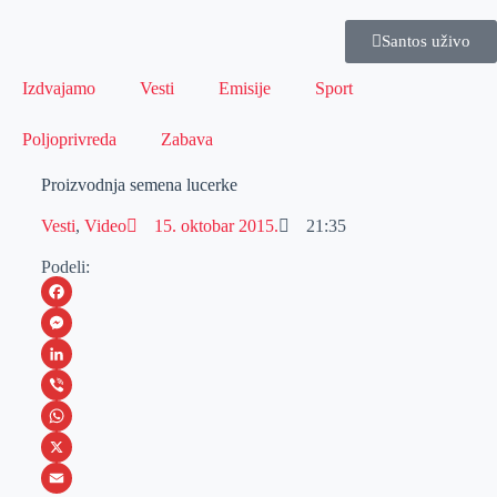
Santos uživo
Izdvajamo
Vesti
Emisije
Sport
Poljoprivreda
Zabava
Proizvodnja semena lucerke
Vesti
,
Video
15. oktobar 2015.
21:35
Podeli:
F
a
M
c
e
L
e
s
i
V
b
s
n
i
W
o
e
k
b
h
X