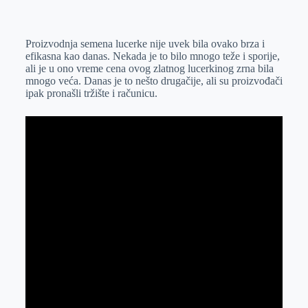
o
n
e
e
a
E
k
g
d
r
t
m
Proizvodnja semena lucerke nije uvek bila ovako brza i
e
I
s
a
efikasna kao danas. Nekada je to bilo mnogo teže i sporije,
r
n
A
i
ali je u ono vreme cena ovog zlatnog lucerkinog zrna bila
mnogo veća. Danas je to nešto drugačije, ali su proizvođači
p
l
ipak pronašli tržište i računicu.
p