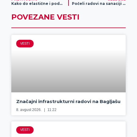
Kako do elastične i podmlađene kože?
Počeli radovi na sanaciji plućne bolnice
POVEZANE VESTI
VESTI
Značajni infrastrukturni radovi na Bagljašu
8. avgust 2026.
11:22
VESTI