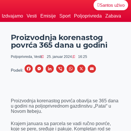
Santos uživo
Izdvajamo
Vesti
Emisije
Sport
Poljoprivreda
Zabava
Proizvodnja korenastog
povrća 365 dana u godini
Poljoprivreda
,
Vesti
25. januar 2024.
16:25
F
M
L
V
W
X
E
Podeli:
a
e
i
i
h
m
c
s
n
b
a
a
e
s
k
e
t
i
Proizvodnja korenastog povrća obavlja se 365 dana
b
e
e
r
s
l
u godini na poljoprivrednom gazdinstvu „Patai“ u
o
n
d
A
Novom Itebeju.
o
g
I
p
Krajem januara sa parcela se vadi ručno povrće,
k
e
n
p
koje se pere, sređuje i pakuje. Kompletan rod se