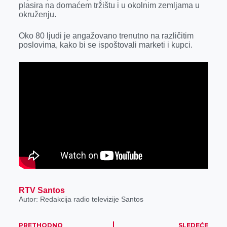
plasira na domaćem tržištu i u okolnim zemljama u
r
okruženju.
Oko 80 ljudi je angažovano trenutno na različitim
poslovima, kako bi se ispoštovali marketi i kupci.
RTV Santos
Autor: Redakcija radio televizije Santos
PRETHODNO
SLEDEĆE