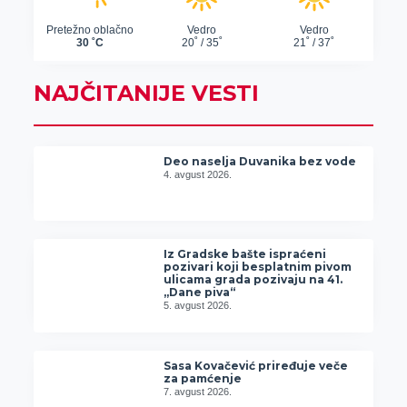
NAJČITANIJE VESTI
Deo naselja Duvanika bez vode
4. avgust 2026.
Iz Gradske bašte ispraćeni
pozivari koji besplatnim pivom
ulicama grada pozivaju na 41.
„Dane piva“
5. avgust 2026.
Sasa Kovačević priređuje veče
za pamćenje
7. avgust 2026.