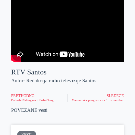
RTV Santos
Autor: Redakcija radio televizije Santos
PRETHODNO
SLEDEĆE
Pobede Naftagasa i Radničkog
Vremenska prognoza za 1. novembar
POVEZANE vesti
VESTI