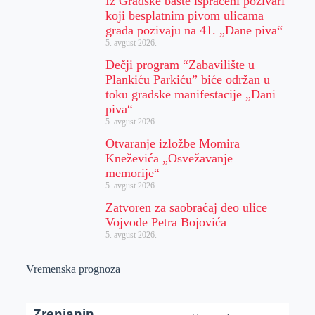
Iz Gradske bašte ispraćeni pozivari
koji besplatnim pivom ulicama
grada pozivaju na 41. „Dane piva“
5. avgust 2026.
Dečji program “Zabavilište u
Plankiću Parkiću” biće održan u
toku gradske manifestacije „Dani
piva“
5. avgust 2026.
Otvaranje izložbe Momira
Kneževića „Osvežavanje
memorije“
5. avgust 2026.
Zatvoren za saobraćaj deo ulice
Vojvode Petra Bojovića
5. avgust 2026.
Vremenska prognoza