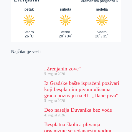
Najčitanije vesti
„Zrenjanin zove“
5. avgust 2026.
Iz Gradske bašte ispraćeni pozivari
koji besplatnim pivom ulicama
grada pozivaju na 41. „Dane piva“
5. avgust 2026.
Deo naselja Duvanika bez vode
4. avgust 2026.
Besplatna školica plivanja
organizuje se jedanaestu godinu