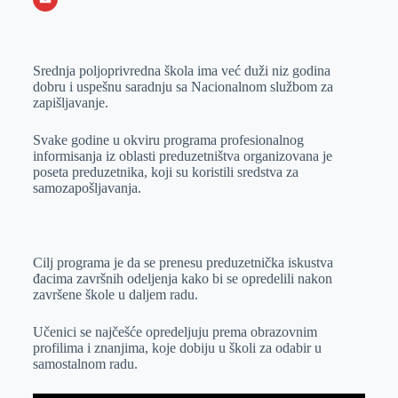
o
n
e
e
a
E
k
g
d
r
t
m
Srednja poljoprivredna škola ima već duži niz godina
e
I
s
a
dobru i uspešnu saradnju sa Nacionalnom službom za
r
n
A
i
zapišljavanje.
p
l
Svake godine u okviru programa profesionalnog
p
informisanja iz oblasti preduzetništva organizovana je
poseta preduzetnika, koji su koristili sredstva za
samozapošljavanja.
Cilj programa je da se prenesu preduzetnička iskustva
đacima završnih odeljenja kako bi se opredelili nakon
završene škole u daljem radu.
Učenici se najčešće opredeljuju prema obrazovnim
profilima i znanjima, koje dobiju u školi za odabir u
samostalnom radu.