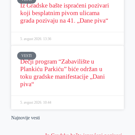
Iz Gradske bašte ispraćeni pozivari
koji besplatnim pivom ulicama
grada pozivaju na 41. „Dane piva“
5. avgust 2026.
13:36
VESTI
Dečji program “Zabavilište u
Plankiću Parkiću” biće održan u
toku gradske manifestacije „Dani
piva“
5. avgust 2026.
10:44
Najnovije vesti