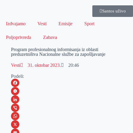
Santos uživo
Izdvajamo
Vesti
Emisije
Sport
Poljoprivreda
Zabava
Program profesionalnog informisanja iz oblasti
preduzetništva Nacionalne službe za zapošljavanje
Vesti
31. oktobar 2023.
20:46
Podeli:
F
a
M
c
e
L
e
s
i
V
b
s
n
i
W
o
e
k
b
h
X