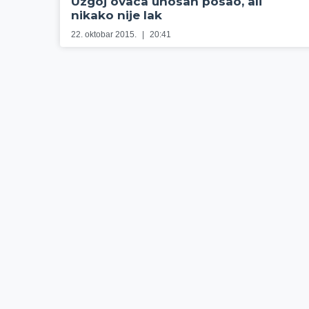
Uzgoj ovaca unosan posao, ali
nikako nije lak
22. oktobar 2015.
20:41