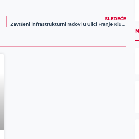
SLEDEĆE
Završeni infrastrukturni radovi u Ulici Franje Kluza
N