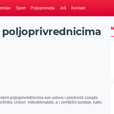
misije
Sport
Poljoprivreda
Još
Kontakt
poljoprivrednicima
N
skim poljoprivrednicima sve uslove i prednosti zasada
ešnika. Uslovi mikroklimatski, a i zemljišni postoje, kako