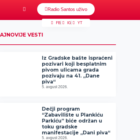
Radio Santos uživo
FB
IG
YT
AJNOVIJE VESTI
Iz Gradske bašte ispraćeni
pozivari koji besplatnim
pivom ulicama grada
pozivaju na 41. „Dane
piva“
5. avgust 2026.
Dečji program
“Zabavilište u Plankiću
Parkiću” biće održan u
toku gradske
manifestacije „Dani piva“
5. avgust 2026.