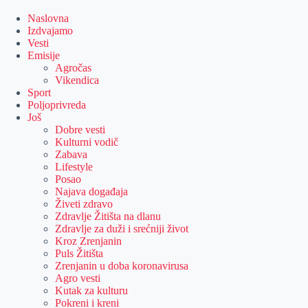
Skip
to
Naslovna
content
Izdvajamo
Vesti
Emisije
Agročas
Vikendica
Sport
Poljoprivreda
Još
Dobre vesti
Kulturni vodič
Zabava
Lifestyle
Posao
Najava događaja
Živeti zdravo
Zdravlje Žitišta na dlanu
Zdravlje za duži i srećniji život
Kroz Zrenjanin
Puls Žitišta
Zrenjanin u doba koronavirusa
Agro vesti
Kutak za kulturu
Pokreni i kreni