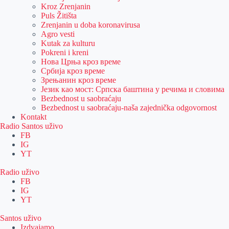
Kroz Zrenjanin
Puls Žitišta
Zrenjanin u doba koronavirusa
Agro vesti
Kutak za kulturu
Pokreni i kreni
Нова Црња кроз време
Србија кроз време
Зрењанин кроз време
Језик као мост: Српска баштина у речима и словима
Bezbednost u saobraćaju
Bezbednost u saobraćaju-naša zajednička odgovornost
Kontakt
Radio Santos uživo
FB
IG
YT
Radio uživo
FB
IG
YT
Santos uživo
Izdvajamo