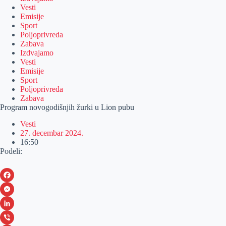
Vesti
Emisije
Sport
Poljoprivreda
Zabava
Izdvajamo
Vesti
Emisije
Sport
Poljoprivreda
Zabava
Program novogodišnjih žurki u Lion pubu
Vesti
27. decembar 2024.
16:50
Podeli:
F
a
M
c
e
L