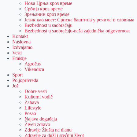
Нова Црња кроз време
Србија кроз време
Зрењанин кроз време
Језик као мост: Српска баштина у речима и словима
Bezbednost u saobraćaju
Bezbednost u saobraćaju-naša zajednička odgovornost
Kontakt
Naslovna
Izdvajamo
Vesti
Emisije
Agročas
Vikendica
Sport
Poljoprivreda
Još
Dobre vesti
Kulturni vodič
Zabava
Lifestyle
Posao
Najava događaja
Živeti zdravo
Zdravlje Žitišta na dlanu
Zdravlje za duži i srećniji život