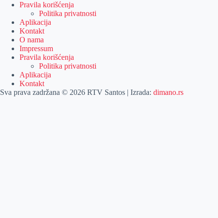
Pravila korišćenja
Politika privatnosti
Aplikacija
Kontakt
O nama
Impressum
Pravila korišćenja
Politika privatnosti
Aplikacija
Kontakt
Sva prava zadržana © 2026 RTV Santos | Izrada:
dimano.rs
Pretraga
Pretraga
Kategorije
Naslovna
Izdvajamo
Vesti
Emisije
Agročas
Vikendica
Sport