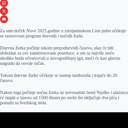
e
s
i
V
b
s
n
i
W
o
e
k
b
h
X
o
n
e
e
a
E
Za sam doček Nove 2025.godine u zrenjaninskom Lion pubu očekuje
k
g
d
r
t
m
se raznovrsan program dnevnih i noćnih žurki.
e
I
s
a
Dnevna žurka počinje tokom prepodnevnih časova, ulaz će biti
r
n
A
i
slobodan za sve zainteresovane posetioce, a oni sa najviše sreće
ukoliko budu učestvovali u novogodišnjoj igri, moći će kao glavnu
p
l
nagradu da osvoje ručak.
p
Tokom dnevne žurke očekuje se nastup tamburaša i trajaće do 20
časova.
Nakon toga počinje noćna žurka uz novosadski bend Njuške i ulaznica
će stajati u iznosu od 1500 dinara po osobi što uključuje dva pića i
ponudu sa švedskog stola.