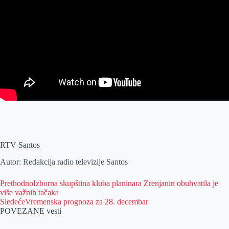
RTV Santos
Autor: Redakcija radio televizije Santos
Prethodno
Izborna skupština kluba planinara Zrenjanin obuhvatila je
više važnih tačaka
Sledeće
Vremenska prognoza za 28. decembar
POVEZANE vesti